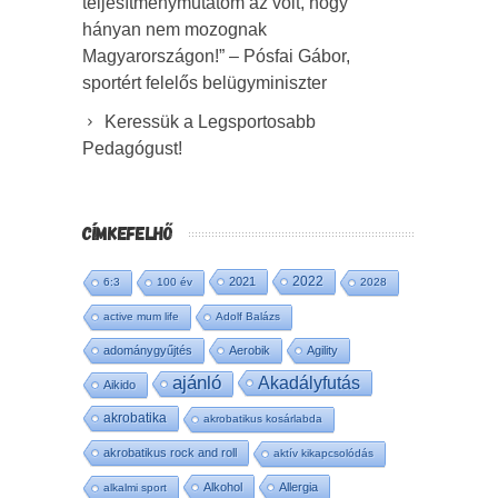
teljesítménymutatóm az volt, hogy
hányan nem mozognak
Magyarországon!” – Pósfai Gábor,
sportért felelős belügyminiszter
Keressük a Legsportosabb
Pedagógust!
CÍMKEFELHŐ
2022
2021
6:3
100 év
2028
active mum life
Adolf Balázs
adománygyűjtés
Aerobik
Agility
ajánló
Akadályfutás
Aikido
akrobatika
akrobatikus kosárlabda
akrobatikus rock and roll
aktív kikapcsolódás
Alkohol
Allergia
alkalmi sport