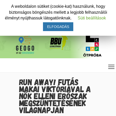
A weboldalon sütiket (cookie-kat) használunk, hogy
biztonságos böngészés mellett a legjobb felhasználói
élményt nyújthassuk látogatóinknak.
Süti beállítások
ELFOGADÁS
RUN AWAY! FUTÁS
MAKAI VIKTÓRIÁVAL A
NŐK ELLENI ERŐSZAK
MEGSZÜNTETÉSÉNEK
VILÁGNAPJÁN