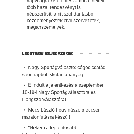
napvilágra kerülő beszámolja mellett
több hazai rendezvényt is
népszerűsít, amit szolidaritásból
kezdeményeztek civil szervezetek,
magánszemélyek.
LEGUTÓBBI BEJEGYZÉSEK
Nagy Sportágválasztó: céges családi
sportnapból iskolai tananyag
Elindult a jelentkezés a szeptember
18-19-i Nagy Sportágválasztóra és
Hangszerválasztóra!
Mécs László hegymászó gleccser
maratonfutásra készül!
“Nekem a legfontosabb