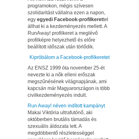
programokon, mégis szívesen
szolidaritást vállalna ezen a napon,
egy
egyedi Facebook-profilkeret
tel
állhat ki a kezdeményezés mellett. A
RunAway! profilkeret a meglévő
profilképre helyezhető és előre
beállított időszak után törlődik.
Kipróbálom a Facebook-profilkeretet
Az ENSZ 1999 óta november 25-ét
nevezte ki a nők elleni erőszak
megszűnésének világnapjának, ami
kapcsán már Magyarországon is több
civilkezdeményezés indult.
Run Away! néven indított kampányt
Makai Viktória ultrafutónő, aki
októberben brutális támadás és
szexuális áldozata lett. A
megdöbbentő részletességgel