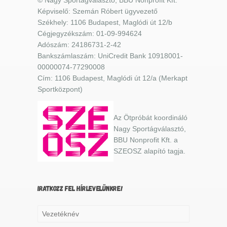
Képviselő: Szemán Róbert ügyvezető
Székhely: 1106 Budapest, Maglódi út 12/b
Cégjegyzékszám: 01-09-994624
Adószám: 24186731-2-42
Bankszámlaszám: UniCredit Bank 10918001-
00000074-77290008
Cím: 1106 Budapest, Maglódi út 12/a (Merkapt
Sportközpont)
Az Ötpróbát koordináló
Nagy Sportágválasztó,
BBU Nonprofit Kft. a
SZEOSZ alapító tagja.
IRATKOZZ FEL HÍRLEVELÜNKRE!