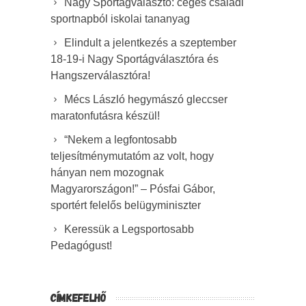
Nagy Sportágválasztó: céges családi
sportnapból iskolai tananyag
Elindult a jelentkezés a szeptember
18-19-i Nagy Sportágválasztóra és
Hangszerválasztóra!
Mécs László hegymászó gleccser
maratonfutásra készül!
“Nekem a legfontosabb
teljesítménymutatóm az volt, hogy
hányan nem mozognak
Magyarországon!” – Pósfai Gábor,
sportért felelős belügyminiszter
Keressük a Legsportosabb
Pedagógust!
CÍMKEFELHŐ