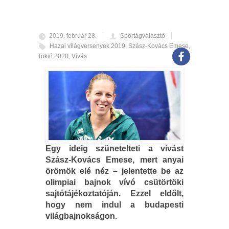
2019. február 28.
Sportágválasztó
Hazai világversenyek 2019
,
Szász-Kovács Emese
,
Tokió 2020
,
Vívás
Egy ideig szünetelteti a vívást
Szász-Kovács Emese, mert anyai
örömök elé néz – jelentette be az
olimpiai bajnok vívó csütörtöki
sajtótájékoztatóján. Ezzel eldőlt,
hogy nem indul a budapesti
világbajnokságon.