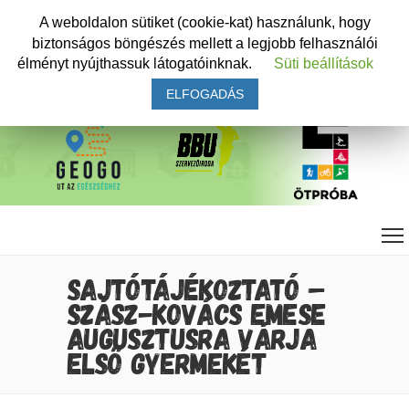
A weboldalon sütiket (cookie-kat) használunk, hogy
biztonságos böngészés mellett a legjobb felhasználói
élményt nyújthassuk látogatóinknak.
Süti beállítások
ELFOGADÁS
SAJTÓTÁJÉKOZTATÓ –
SZÁSZ-KOVÁCS EMESE
AUGUSZTUSRA VÁRJA
ELSŐ GYERMEKÉT