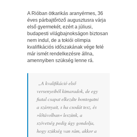
A Rióban ötkarikás aranyérmes, 36
éves párbajtőröző augusztusra várja
első gyermekét, ezért a júliusi,
budapesti világbajnokságon biztosan
nem indul, de a tokiói olimpia
kvalifikációs időszakának vége felé
már ismét rendelkezésre állna,
amennyiben szükség lenne rá.
„A kvalifikáció első
versenyeiből kimaradok, de egy
fiatal csapat elkezdte bontogatni
a szárnyait, s ha csodát tesz, és
»lőtávolban« leszünk, a
szövetség pedig úgy gondolja,
hogy szükség van rám, akkor a