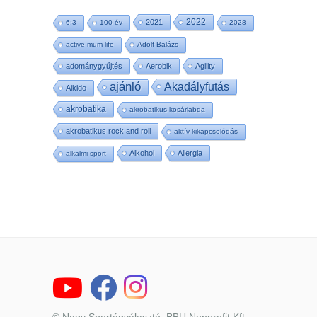
2022
2021
6:3
100 év
2028
active mum life
Adolf Balázs
adománygyűjtés
Aerobik
Agility
ajánló
Akadályfutás
Aikido
akrobatika
akrobatikus kosárlabda
akrobatikus rock and roll
aktív kikapcsolódás
Alkohol
Allergia
alkalmi sport
© Nagy Sportágválasztó, BBU Nonprofit Kft.