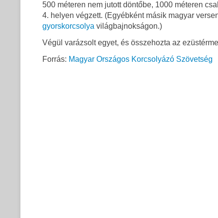
500 méteren nem jutott döntőbe, 1000 méteren csak
4. helyen végzett. (Egyébként másik magyar versen
gyorskorcsolya
világbajnokságon.)
Végül varázsolt egyet, és összehozta az ezüstérmet
Forrás:
Magyar Országos Korcsolyázó Szövetség