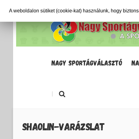
+36706471652
info@sportagvalaszto.hu
A weboldalon sütiket (cookie-kat) használunk, hogy bizton
NAGY SPORTÁGVÁLASZTÓ
NA
|
SHAOLIN-VARÁZSLAT