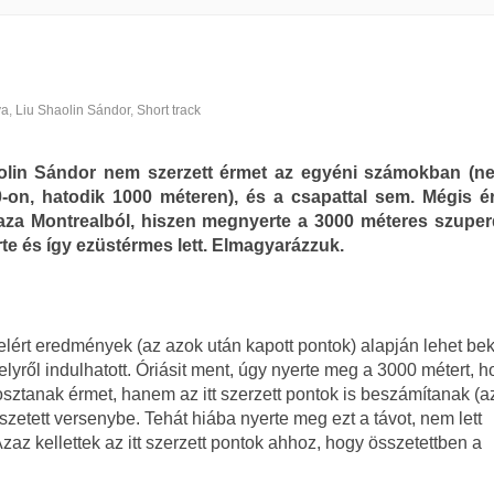
ya
,
Liu Shaolin Sándor
,
Short track
olin Sándor nem szerzett érmet az egyéni számokban (n
00-on, hatodik 1000 méteren), és a csapattal sem. Mégis 
haza Montrealból, hiszen megnyerte a 3000 méteres szuper
e és így ezüstérmes lett. Elmagyarázzuk.
ért eredmények (az azok után kapott pontok) alapján lehet bek
elyről indulhatott. Óriásit ment, úgy nyerte meg a 3000 métert, 
 osztanak érmet, hanem az itt szerzett pontok is beszámítanak (a
zetett versenybe. Tehát hiába nyerte meg ezt a távot, nem lett
zaz kellettek az itt szerzett pontok ahhoz, hogy összetettben a