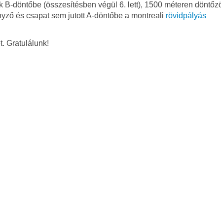
 B-döntőbe (összesítésben végül 6. lett), 1500 méteren döntőzö
yző és csapat sem jutott A-döntőbe a montreali
rövidpályás
. Gratulálunk!