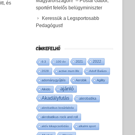
Magyarországon!” – Pósfai Gábor,
tt, és
sportért felelős belügyminiszter
Keressük a Legsportosabb
Pedagógust!
CÍMKEFELHŐ
2022
2021
6:3
100 év
2028
active mum life
Adolf Balázs
adománygyűjtés
Aerobik
Agility
ajánló
Aikido
Akadályfutás
akrobatika
akrobatikus kosárlabda
akrobatikus rock and roll
aktív kikapcsolódás
alkalmi sport