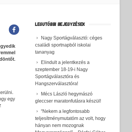
LEGUTÓBBI BEJEGYZÉSEK
Nagy Sportágválasztó: céges
családi sportnapból iskolai
egyedik
tananyag
éremmel
döntőt.
Elindult a jelentkezés a
szeptember 18-19-i Nagy
Sportágválasztóra és
Hangszerválasztóra!
erülni.
Mécs László hegymászó
hogy egy
gleccser maratonfutásra készül!
z
“Nekem a legfontosabb
teljesítménymutatóm az volt, hogy
hányan nem mozognak