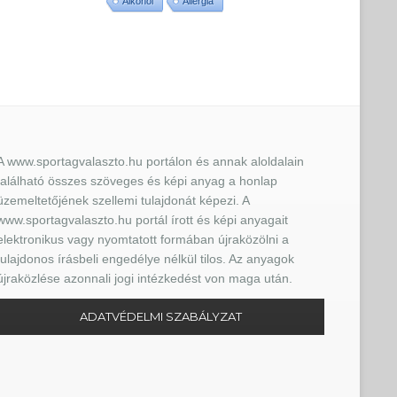
Alkohol
Allergia
A www.sportagvalaszto.hu portálon és annak aloldalain
található összes szöveges és képi anyag a honlap
üzemeltetőjének szellemi tulajdonát képezi. A
www.sportagvalaszto.hu portál írott és képi anyagait
elektronikus vagy nyomtatott formában újraközölni a
tulajdonos írásbeli engedélye nélkül tilos. Az anyagok
újraközlése azonnali jogi intézkedést von maga után.
ADATVÉDELMI SZABÁLYZAT