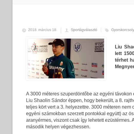
2018. március 18.
Sportágválasztó
Gyorskorcsol
Liu Sha
lett 15
térhet 
Megnyert
A 3000 méteres szuperdöntőbe az egyéni távokon el
Liu Shaolin Sándor éppen, hogy bekerült, a 8. rajth
teljes kört vert a 3. helyezettre. 3000 méteren nem
egyéni számokban szerzett pontokkal együtt) az öss
aranyérmes, viszont csak így lehetett ezüstérmes. A
második helyen végezhessen.