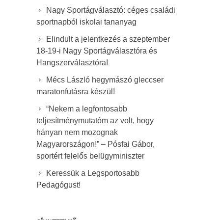
Nagy Sportágválasztó: céges családi
sportnapból iskolai tananyag
Elindult a jelentkezés a szeptember
18-19-i Nagy Sportágválasztóra és
Hangszerválasztóra!
Mécs László hegymászó gleccser
maratonfutásra készül!
“Nekem a legfontosabb
teljesítménymutatóm az volt, hogy
hányan nem mozognak
Magyarországon!” – Pósfai Gábor,
sportért felelős belügyminiszter
Keressük a Legsportosabb
Pedagógust!