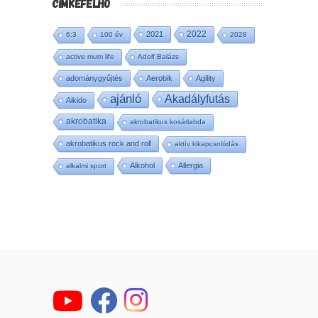
CÍMKEFELHŐ
2022
2021
6:3
100 év
2028
active mum life
Adolf Balázs
adománygyűjtés
Aerobik
Agility
ajánló
Akadályfutás
Aikido
akrobatika
akrobatikus kosárlabda
akrobatikus rock and roll
aktív kikapcsolódás
Alkohol
Allergia
alkalmi sport