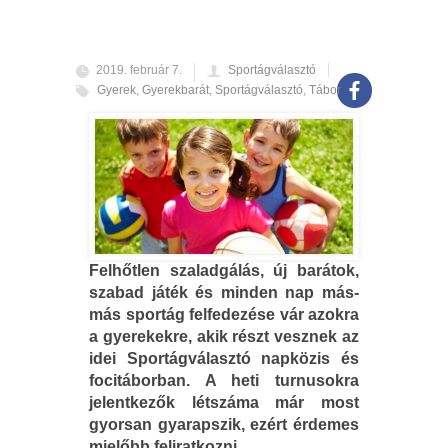
2019. február 7.
Sportágválasztó
Gyerek
,
Gyerekbarát
,
Sportágválasztó
,
Tábor
Felhőtlen szaladgálás, új barátok,
szabad játék és minden nap más-
más sportág felfedezése vár azokra
a gyerekekre, akik részt vesznek az
idei Sportágválasztó napközis és
focitáborban. A heti turnusokra
jelentkezők létszáma már most
gyorsan gyarapszik, ezért érdemes
mielőbb feliratkozni.