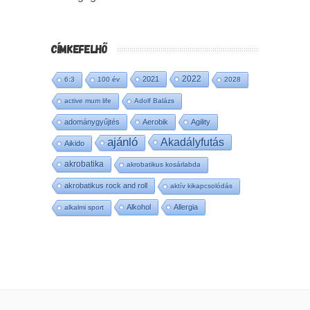
CÍMKEFELHŐ
2022
2021
6:3
100 év
2028
active mum life
Adolf Balázs
adománygyűjtés
Aerobik
Agility
ajánló
Akadályfutás
Aikido
akrobatika
akrobatikus kosárlabda
akrobatikus rock and roll
aktív kikapcsolódás
Alkohol
Allergia
alkalmi sport