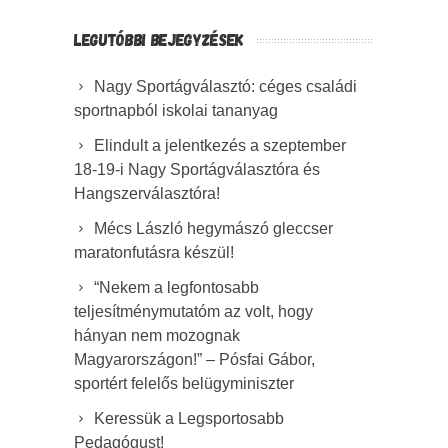
LEGUTÓBBI BEJEGYZÉSEK
Nagy Sportágválasztó: céges családi
sportnapból iskolai tananyag
Elindult a jelentkezés a szeptember
18-19-i Nagy Sportágválasztóra és
Hangszerválasztóra!
Mécs László hegymászó gleccser
maratonfutásra készül!
“Nekem a legfontosabb
teljesítménymutatóm az volt, hogy
hányan nem mozognak
Magyarországon!” – Pósfai Gábor,
sportért felelős belügyminiszter
Keressük a Legsportosabb
Pedagógust!