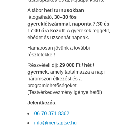
A tábor
heti turnusokban
látogatható,
30–30 fős
gyereklétszámmal, naponta 7:30 és
17:00 óra között
. A gyerekek reggelit,
ebédet és uzsonnát napnak.
Hamarosan jövünk a további
részletekkel!
Részvételi díj:
29 000 Ft / hét /
gyermek
, amely tartalmazza a napi
háromszori étkezést és a
programlehetőségeket.
(Testvérkedvezmény igényelhető!)
Jelentkezés:
06-70-371-8362
info@merkaptse.hu