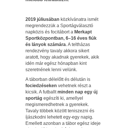
2019 júliusában
közkívánatra ismét
megrendezzük a Sportágválasztó
napközis és focitábort a
Merkapt
Sportközpontban, 6–16 éves fiúk
és lányok számára
. A teltházas
rendezvény tavaly akkora sikert
aratott, hogy akadnak gyerekek, akik
idén már egész hónapban kint
szeretnének lenni velünk.
A táborban délelőtt és délután is
fociedzéseken
vehetnek részt a
kicsik. A futballt
minden nap egy új
sportág
egészíti ki, amellyel
megismeredhetnek a gyerekek.
Tavaly többek között teniszezni és
íjászkodni lehetett egy-egy napig.
Emellett azonban a tábor egész ideje