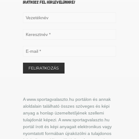
IRATKOZZ FEL HÍRLEVELÜNKRE!
A www.sportagvalaszto.hu portálon és annak
aloldalain található összes szöveges és képi
anyag a honlap üzemeltetőjének szellemi
tulajdonát képezi. A www.sportagvalaszto.hu
portál írott és képi anyagait elektronikus vagy
nyomtatott formában újraközölni a tulajdonos