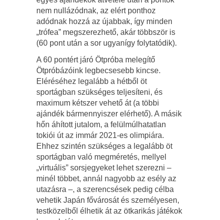
nem nullázódnak, az elért ponthoz
adódnak hozzá az újabbak, így minden
„trófea” megszerezhető, akár többször is
(60 pont után a sor ugyanígy folytatódik).
A 60 pontért járó Ötpróba melegítő
Ötpróbázóink legbecsesebb kincse.
Eléréséhez legalább a hétből öt
sportágban szükséges teljesíteni, és
maximum kétszer vehető át (a többi
ajándék bármennyiszer elérhető). A másik
hőn áhított jutalom, a felülmúlhatatlan
tokiói út az immár 2021-es olimpiára.
Ehhez szintén szükséges a legalább öt
sportágban való megméretés, mellyel
„virtuális” sorsjegyeket lehet szerezni –
minél többet, annál nagyobb az esély az
utazásra –, a szerencsések pedig célba
vehetik Japán fővárosát és személyesen,
testközelből élhetik át az ötkarikás játékok