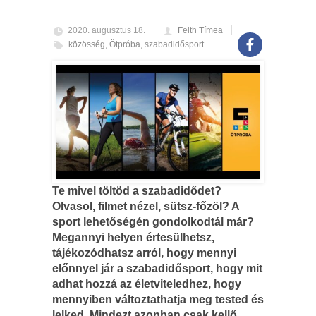
2020. augusztus 18.
Feith Tímea
közösség
,
Ötpróba
,
szabadidősport
Te mivel töltöd a szabadidődet?
Olvasol, filmet nézel, sütsz-főzöl? A
sport lehetőségén gondolkodtál már?
Megannyi helyen értesülhetsz,
tájékozódhatsz arról, hogy mennyi
előnnyel jár a szabadidősport, hogy mit
adhat hozzá az életviteledhez, hogy
mennyiben változtathatja meg tested és
lelked. Mindezt azonban csak kellő