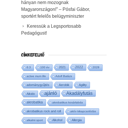
hányan nem mozognak
Magyarországon!” – Pósfai Gábor,
sportért felelős belügyminiszter
Keressük a Legsportosabb
Pedagógust!
CÍMKEFELHŐ
2022
2021
6:3
100 év
2028
active mum life
Adolf Balázs
adománygyűjtés
Aerobik
Agility
ajánló
Akadályfutás
Aikido
akrobatika
akrobatikus kosárlabda
akrobatikus rock and roll
aktív kikapcsolódás
Alkohol
Allergia
alkalmi sport