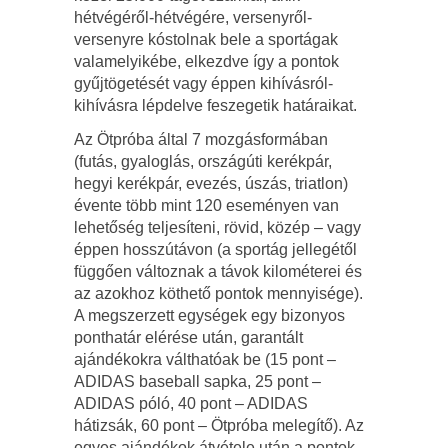
hétvégéről-hétvégére, versenyről-
versenyre kóstolnak bele a sportágak
valamelyikébe, elkezdve így a pontok
gyűjtögetését vagy éppen kihívásról-
kihívásra lépdelve feszegetik határaikat.
Az Ötpróba által 7 mozgásformában
(futás, gyaloglás, országúti kerékpár,
hegyi kerékpár, evezés, úszás, triatlon)
évente több mint 120 eseményen van
lehetőség teljesíteni, rövid, közép – vagy
éppen hosszútávon (a sportág jellegétől
függően változnak a távok kilométerei és
az azokhoz köthető pontok mennyisége).
A megszerzett egységek egy bizonyos
ponthatár elérése után, garantált
ajándékokra válthatóak be (15 pont –
ADIDAS baseball sapka, 25 pont –
ADIDAS póló, 40 pont – ADIDAS
hátizsák, 60 pont – Ötpróba melegítő). Az
egyes ajándékok átvétele után a pontok