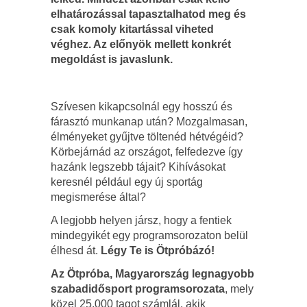
elhatározással tapasztalhatod meg és
csak komoly kitartással viheted
véghez. Az előnyök mellett konkrét
megoldást is javaslunk.
Szívesen kikapcsolnál egy hosszú és
fárasztó munkanap után? Mozgalmasan,
élményeket gyűjtve töltenéd hétvégéid?
Körbejárnád az országot, felfedezve így
hazánk legszebb tájait? Kihívásokat
keresnél például egy új sportág
megismerése által?
A legjobb helyen jársz, hogy a fentiek
mindegyikét egy programsorozaton belül
élhesd át.
Légy Te is Ötpróbázó!
Az Ötpróba, Magyarország legnagyobb
szabadidősport programsorozata
, mely
közel 25.000 tagot számlál, akik