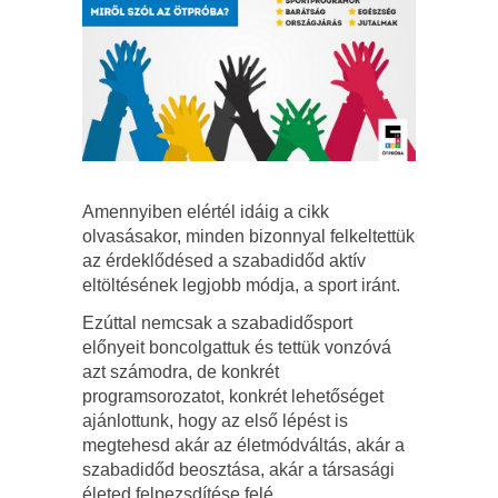
Amennyiben elértél idáig a cikk
olvasásakor, minden bizonnyal felkeltettük
az érdeklődésed a szabadidőd aktív
eltöltésének legjobb módja, a sport iránt.
Ezúttal nemcsak a szabadidősport
előnyeit boncolgattuk és tettük vonzóvá
azt számodra, de konkrét
programsorozatot, konkrét lehetőséget
ajánlottunk, hogy az első lépést is
megtehesd akár az életmódváltás, akár a
szabadidőd beosztása, akár a társasági
életed felpezsdítése felé.