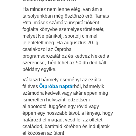
Ha mindez nem lenne elég, van ám a
tarsolyunkban még ösztönző erő. Tamás
Rita, mások számára inspirációként
foglalta könyvbe személyes történetét,
melyet Ne pánikolj, sportolj címmel
jelentetett meg. Ha augusztus 20-ig
csatlakozol az Ötpróba
programsorozatához és kedvez Neked a
szerencse, Tiéd lehet az 50 db dedikált
példány egyike.
Válaszd bármely eseményt az ezúttal
féléves
Ötpróba naptár
ból, bármelyik
számodra kedvelt vagy akár éppen még
ismeretlen helyszínt, edzettségi
állapotodtól függően egy rövid vagy
éppen egy hosszabb távot, a lényeg, hogy
határozd el magad, vesd fel az ötletet
családod, barátaid körében és induljatok
el közösen az úton!