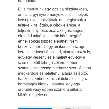
hangulatát.
El is merültünk egy kicsit a részletekben,
ami a tárgyi nyereményeket illeti, melyek
kétségkívül motiválóak, de mégiscsak a
testi-lelki fejlődés, a célok elérése, a
teljesítmény fokozása, az egészséges
életmód minél teljesebb körű megélése,
ennél sokkal többet jelenthet. Nem
beszélve arról, hogy amikor az országot
keresztbe-kasul átszeled, akár többször is,
egy-egy verseny és e mellett egy-egy a
szemed előtt lebegő cél érdekében,
számos ismeretségre tehetsz szert. A sport
megkérdőjelezhetetlenül alapja az építő,
hasznos emberi kapcsolatoknak, az igaz
barátságok kialakulásának, egy-egy
örömteli vagy éppen szomorú pillanat
közös megélésének.