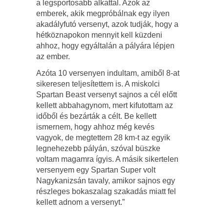
a legsportosabb alkattal. Azok az
emberek, akik megpróbálnak egy ilyen
akadályfutó versenyt, azok tudják, hogy a
hétköznapokon mennyit kell küzdeni
ahhoz, hogy egyáltalán a pályára lépjen
az ember.
Azóta 10 versenyen indultam, amiből 8-at
sikeresen teljesítettem is. A miskolci
Spartan Beast versenyt sajnos a cél előtt
kellett abbahagynom, mert kifutottam az
időből és bezárták a célt. Be kellett
ismernem, hogy ahhoz még kevés
vagyok, de megtettem 28 km-t az egyik
legnehezebb pályán, szóval büszke
voltam magamra ígyis. A másik sikertelen
versenyem egy Spartan Super volt
Nagykanizsán tavaly, amikor sajnos egy
részleges bokaszalag szakadás miatt fel
kellett adnom a versenyt.”