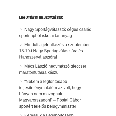
LEGUTÓBBI BEJEGYZÉSEK
Nagy Sportágválasztó: céges családi
sportnapból iskolai tananyag
Elindult a jelentkezés a szeptember
18-19-i Nagy Sportágválasztóra és
Hangszerválasztóra!
Mécs László hegymászó gleccser
maratonfutásra készül!
“Nekem a legfontosabb
teljesítménymutatóm az volt, hogy
hányan nem mozognak
Magyarországon!” – Pósfai Gábor,
sportért felelős belügyminiszter
Keressük a Legsportosabb