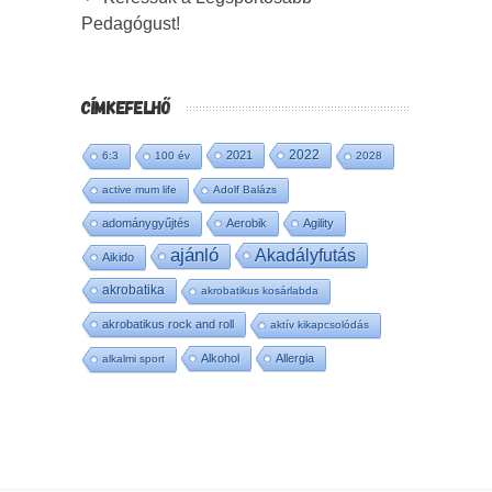
Pedagógust!
CÍMKEFELHŐ
2022
2021
6:3
100 év
2028
active mum life
Adolf Balázs
adománygyűjtés
Aerobik
Agility
ajánló
Akadályfutás
Aikido
akrobatika
akrobatikus kosárlabda
akrobatikus rock and roll
aktív kikapcsolódás
Alkohol
Allergia
alkalmi sport