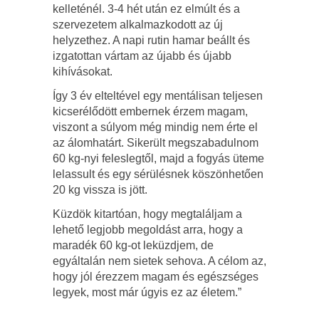
kelleténél. 3-4 hét után ez elmúlt és a
szervezetem alkalmazkodott az új
helyzethez. A napi rutin hamar beállt és
izgatottan vártam az újabb és újabb
kihívásokat.
Így 3 év elteltével egy mentálisan teljesen
kicserélődött embernek érzem magam,
viszont a súlyom még mindig nem érte el
az álomhatárt. Sikerült megszabadulnom
60 kg-nyi feleslegtől, majd a fogyás üteme
lelassult és egy sérülésnek köszönhetően
20 kg vissza is jött.
Küzdök kitartóan, hogy megtaláljam a
lehető legjobb megoldást arra, hogy a
maradék 60 kg-ot leküzdjem, de
egyáltalán nem sietek sehova. A célom az,
hogy jól érezzem magam és egészséges
legyek, most már úgyis ez az életem.”