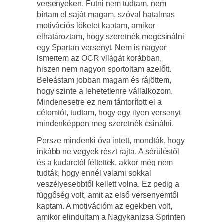
versenyeken. Futni nem tudtam, nem
bírtam el saját magam, szóval hatalmas
motivációs löketet kaptam, amikor
elhatároztam, hogy szeretnék megcsinálni
egy Spartan versenyt. Nem is nagyon
ismertem az OCR világát korábban,
hiszen nem nagyon sportoltam azelőtt.
Beleástam jobban magam és rájöttem,
hogy szinte a lehetetlenre vállalkozom.
Mindenesetre ez nem tántorított el a
célomtól, tudtam, hogy egy ilyen versenyt
mindenképpen meg szeretnék csinálni.
Persze mindenki óva intett, mondták, hogy
inkább ne vegyek részt rajta. A sérüléstől
és a kudarctól féltettek, akkor még nem
tudták, hogy ennél valami sokkal
veszélyesebbtől kellett volna. Ez pedig a
függőség volt, amit az első versenyemtől
kaptam. A motivációm az egekben volt,
amikor elindultam a Nagykanizsa Sprinten