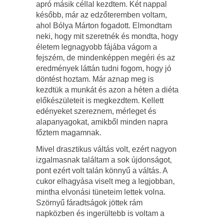
apró másik céllal kezdtem. Két nappal
később, már az edzőteremben voltam,
ahol Bólya Márton fogadott. Elmondtam
neki, hogy mit szeretnék és mondta, hogy
életem legnagyobb fájába vágom a
fejszém, de mindenképpen megéri és az
eredmények láttán tudni fogom, hogy jó
döntést hoztam. Már aznap meg is
kezdtük a munkát és azon a héten a diéta
előkészületeit is megkezdtem. Kellett
edényeket szereznem, mérleget és
alapanyagokat, amikből minden napra
főztem magamnak.
Mivel drasztikus váltás volt, ezért nagyon
izgalmasnak találtam a sok újdonságot,
pont ezért volt talán könnyű a váltás. A
cukor elhagyása viselt meg a legjobban,
mintha elvonási tüneteim lettek volna.
Szörnyű fáradtságok jöttek rám
napközben és ingerültebb is voltam a