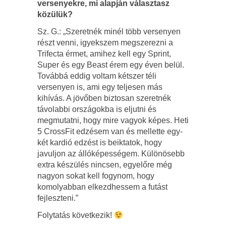
versenyekre, mi alapján választasz
közülük?
Sz. G.: „Szeretnék minél több versenyen
részt venni, igyekszem megszerezni a
Trifecta érmet, amihez kell egy Sprint,
Super és egy Beast érem egy éven belül.
Továbbá eddig voltam kétszer téli
versenyen is, ami egy teljesen más
kihívás. A jövőben biztosan szeretnék
távolabbi országokba is eljutni és
megmutatni, hogy mire vagyok képes. Heti
5 CrossFit edzésem van és mellette egy-
két kardió edzést is beiktatok, hogy
javuljon az állóképességem. Különösebb
extra készülés nincsen, egyelőre még
nagyon sokat kell fogynom, hogy
komolyabban elkezdhessem a futást
fejleszteni.”
Folytatás következik!