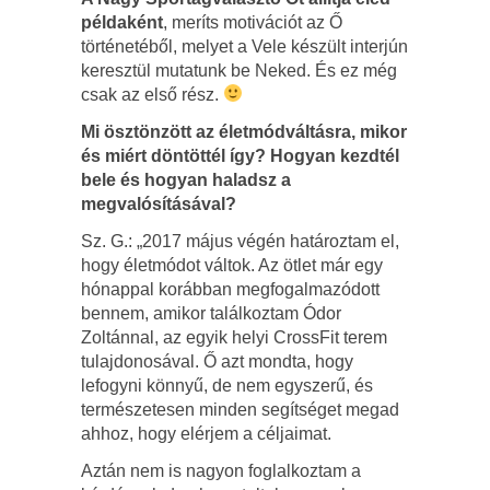
példaként
, meríts motivációt az Ő
történetéből, melyet a Vele készült interjún
keresztül mutatunk be Neked. És ez még
csak az első rész.
Mi ösztönzött az életmódváltásra, mikor
és miért döntöttél így? Hogyan kezdtél
bele és hogyan haladsz a
megvalósításával?
Sz. G.: „2017 május végén határoztam el,
hogy életmódot váltok. Az ötlet már egy
hónappal korábban megfogalmazódott
bennem, amikor találkoztam Ódor
Zoltánnal, az egyik helyi CrossFit terem
tulajdonosával. Ő azt mondta, hogy
lefogyni könnyű, de nem egyszerű, és
természetesen minden segítséget megad
ahhoz, hogy elérjem a céljaimat.
Aztán nem is nagyon foglalkoztam a