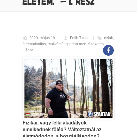
ÉLETEM.” – 1. RÉSZ
2020. május 19.
Feith Tímea
célok
,
életmódváltás
,
motiváció
,
spartan race
,
Szekeres
Gábor
Fizikai, vagy lelki akadályok
emelkednek föléd? Változtatnál az
életmódodon, a hozzáállásodon?