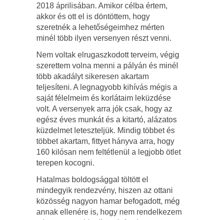
2018 áprilisában. Amikor célba értem,
akkor és ott el is döntöttem, hogy
szeretnék a lehetőségeimhez mérten
minél több ilyen versenyen részt venni.
Nem voltak elrugaszkodott terveim, végig
szerettem volna menni a pályán és minél
több akadályt sikeresen akartam
teljesíteni. A legnagyobb kihívás mégis a
saját félelmeim és korlátaim leküzdése
volt. A versenyek arra jók csak, hogy az
egész éves munkát és a kitartó, alázatos
küzdelmet leteszteljük. Mindig többet és
többet akartam, fittyet hányva arra, hogy
160 kilósan nem feltétlenül a legjobb ötlet
terepen kocogni.
Hatalmas boldogsággal töltött el
mindegyik rendezvény, hiszen az ottani
közösség nagyon hamar befogadott, még
annak ellenére is, hogy nem rendelkezem