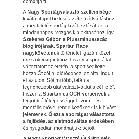
démonjait!
A
Nagy Sportágválasztó szellemisége
kiváló alapot biztosít az életmódváltáshoz,
a megfelelő sportág kiválasztásához, a
mindennapos mozgás kialakításához. Így
Szekeres Gábor, a Pluszminuszszáz
blog írójának, Spartan Race
nagykövetének
történetét igazán közel
érezzük magunkhoz, hiszen a sport által
változtatott az életén, a sport segítette
hozzá Őt céljai eléréséhez, ez által indult
el az úton. Sőt mi több, talán a
legnehezebb utat választva „fut a cél felé”,
hiszen a
Spartan és OCR versenyek
a
legjobb állóképességgel, izom – és
mentális erővel rendelkezőknek is kihívást
jelentenek.
Ő ezt a sportágat választotta
a fejlődés, az életmódváltás érdekében
és nyugodtan mondhatjuk: bejött.
A Nagy Sportágválasztó Őt állítja eléd