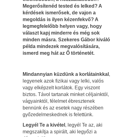
Megerősítenéd tested és lelked? A
kérdések ismerősek, de vajon a
megoldás is ilyen kézenfekvő? A
legmegfelelőbb helyen vagy, hogy
választ kapj minderre és még sok
minden másra. Szekeres Gábor kiváló
példa mindezek megvalósítására,
ismerd meg hát az Ő történetét.
Mindannyian küzdünk a korlátainkkal
,
legyenek azok fizikai vagy lelki, valós
vagy elképzelt korlátok. Egy viszont
biztos. Távol tartanak minket céljainktól,
vágyainktól, félelmet ébresztenek
bennünk és az esetek nagy részében
győzedelmeskednek is felettünk.
Legyél Te a kivétel
, legyél Te az, aki
megszakítja a spirált, aki legyőzi a