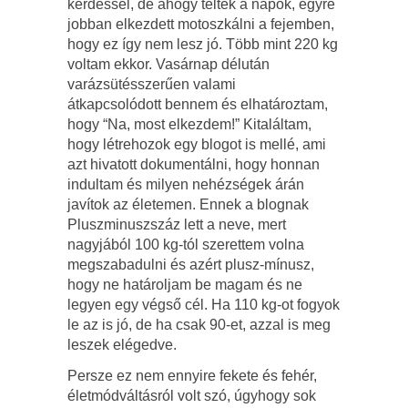
kérdéssel, de ahogy teltek a napok, egyre
jobban elkezdett motoszkálni a fejemben,
hogy ez így nem lesz jó. Több mint 220 kg
voltam ekkor. Vasárnap délután
varázsütésszerűen valami
átkapcsolódott bennem és elhatároztam,
hogy “Na, most elkezdem!” Kitaláltam,
hogy létrehozok egy blogot is mellé, ami
azt hivatott dokumentálni, hogy honnan
indultam és milyen nehézségek árán
javítok az életemen. Ennek a blognak
Pluszminuszszáz lett a neve, mert
nagyjából 100 kg-tól szerettem volna
megszabadulni és azért plusz-mínusz,
hogy ne határoljam be magam és ne
legyen egy végső cél. Ha 110 kg-ot fogyok
le az is jó, de ha csak 90-et, azzal is meg
leszek elégedve.
Persze ez nem ennyire fekete és fehér,
életmódváltásról volt szó, úgyhogy sok