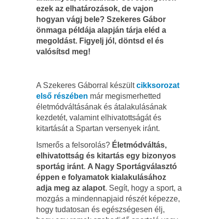
ezek az elhatározások, de vajon
hogyan vágj bele? Szekeres Gábor
önmaga példája alapján tárja eléd a
megoldást. Figyelj jól, döntsd el és
valósítsd meg!
A Szekeres Gáborral készült
cikksorozat
első részében
már megismerhetted
életmódváltásának és átalakulásának
kezdetét, valamint elhivatottságát és
kitartását a Spartan versenyek iránt.
Ismerős a felsorolás?
Életmódváltás,
elhivatottság és kitartás egy bizonyos
sportág iránt
.
A Nagy Sportágválasztó
éppen e folyamatok kialakulásához
adja meg az alapot
. Segít, hogy a sport, a
mozgás a mindennapjaid részét képezze,
hogy tudatosan és egészségesen élj,