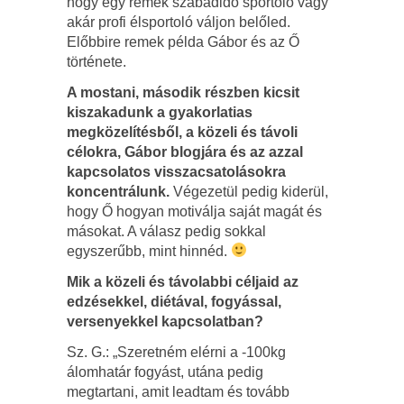
hogy egy remek szabadidő sportoló vagy
akár profi élsportoló váljon belőled.
Előbbire remek példa Gábor és az Ő
története.
A mostani, második részben kicsit
kiszakadunk a gyakorlatias
megközelítésből, a közeli és távoli
célokra, Gábor blogjára és az azzal
kapcsolatos visszacsatolásokra
koncentrálunk.
Végezetül pedig kiderül,
hogy Ő hogyan motiválja saját magát és
másokat. A válasz pedig sokkal
egyszerűbb, mint hinnéd.
Mik a közeli és távolabbi céljaid az
edzésekkel, diétával, fogyással,
versenyekkel kapcsolatban?
Sz. G.: „Szeretném elérni a -100kg
álomhatár fogyást, utána pedig
megtartani, amit leadtam és tovább