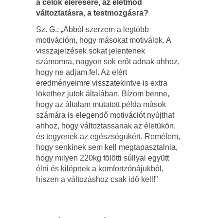
a célok elérésére, az életmód
változtatásra, a testmozgásra?
Sz. G.: „Abból szerzem a legtöbb
motivációm, hogy másokat motiválok. A
visszajelzések sokat jelentenek
számomra, nagyon sok erőt adnak ahhoz,
hogy ne adjam fel. Az elért
eredményeimre visszatekintve is extra
lökethez jutok általában. Bízom benne,
hogy az általam mutatott példa mások
számára is elegendő motivációt nyújthat
ahhoz, hogy változtassanak az életükön,
és tegyenek az egészségükért. Remélem,
hogy senkinek sem kell megtapasztalnia,
hogy milyen 220kg fölötti súllyal együtt
élni és kilépnek a komfortzónájukból,
hiszen a változáshoz csak idő kell!”