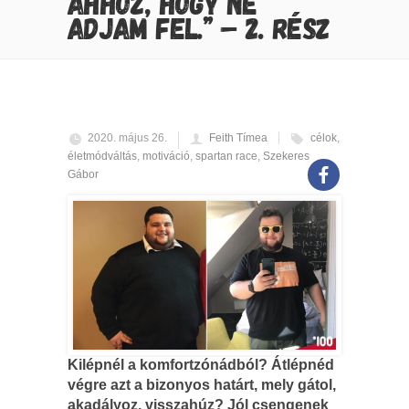
AHHOZ, HOGY NE
ADJAM FEL.” – 2. RÉSZ
2020. május 26.
Feith Tímea
célok
,
életmódváltás
,
motiváció
,
spartan race
,
Szekeres
Gábor
Kilépnél a komfortzónádból? Átlépnéd
végre azt a bizonyos határt, mely gátol,
akadályoz, visszahúz? Jól csengenek