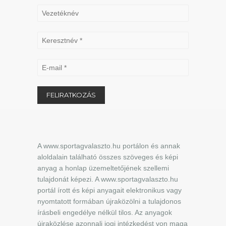
A www.sportagvalaszto.hu portálon és annak
aloldalain található összes szöveges és képi
anyag a honlap üzemeltetőjének szellemi
tulajdonát képezi. A www.sportagvalaszto.hu
portál írott és képi anyagait elektronikus vagy
nyomtatott formában újraközölni a tulajdonos
írásbeli engedélye nélkül tilos. Az anyagok
újraközlése azonnali jogi intézkedést von maga