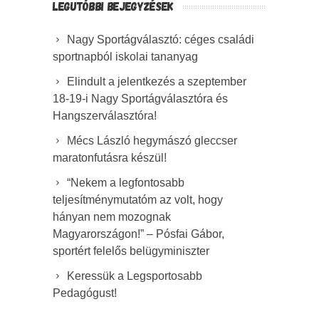
LEGUTÓBBI BEJEGYZÉSEK
Nagy Sportágválasztó: céges családi
sportnapból iskolai tananyag
Elindult a jelentkezés a szeptember
18-19-i Nagy Sportágválasztóra és
Hangszerválasztóra!
Mécs László hegymászó gleccser
maratonfutásra készül!
“Nekem a legfontosabb
teljesítménymutatóm az volt, hogy
hányan nem mozognak
Magyarországon!” – Pósfai Gábor,
sportért felelős belügyminiszter
Keressük a Legsportosabb
Pedagógust!