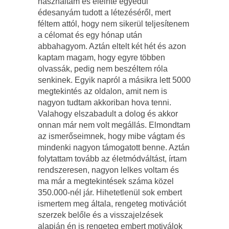
használtam és eleinte egyedül
édesanyám tudott a létezéséről, mert
féltem attól, hogy nem sikerül teljesítenem
a célomat és egy hónap után
abbahagyom. Aztán eltelt két hét és azon
kaptam magam, hogy egyre többen
olvassák, pedig nem beszéltem róla
senkinek. Egyik napról a másikra lett 5000
megtekintés az oldalon, amit nem is
nagyon tudtam akkoriban hova tenni.
Valahogy elszabadult a dolog és akkor
onnan már nem volt megállás. Elmondtam
az ismerőseimnek, hogy mibe vágtam és
mindenki nagyon támogatott benne. Aztán
folytattam tovább az életmódváltást, írtam
rendszeresen, nagyon lelkes voltam és
ma már a megtekintések száma közel
350.000-nél jár. Hihetetlenül sok embert
ismertem meg általa, rengeteg motivációt
szerzek belőle és a visszajelzések
alapján én is rengeteg embert motiválok