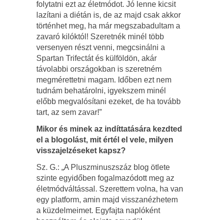
folytatni ezt az életmódot. Jó lenne kicsit
lazítani a diétán is, de az majd csak akkor
történhet meg, ha már megszabadultam a
zavaró kilóktól! Szeretnék minél több
versenyen részt venni, megcsinálni a
Spartan Trifectát és külföldön, akár
távolabbi országokban is szeretném
megmérettetni magam. Időben ezt nem
tudnám behatárolni, igyekszem minél
előbb megvalósítani ezeket, de ha tovább
tart, az sem zavar!”
Mikor és minek az indíttatására kezdted
el a blogolást, mit értél el vele, milyen
visszajelzéseket kapsz?
Sz. G.: „A Pluszminuszszáz blog ötlete
szinte egyidőben fogalmazódott meg az
életmódváltással. Szerettem volna, ha van
egy platform, amin majd visszanézhetem
a küzdelmeimet. Egyfajta naplóként