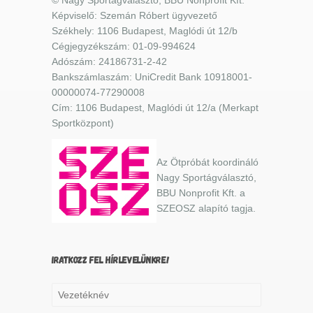
Képviselő: Szemán Róbert ügyvezető
Székhely: 1106 Budapest, Maglódi út 12/b
Cégjegyzékszám: 01-09-994624
Adószám: 24186731-2-42
Bankszámlaszám: UniCredit Bank 10918001-
00000074-77290008
Cím: 1106 Budapest, Maglódi út 12/a (Merkapt
Sportközpont)
Az Ötpróbát koordináló
Nagy Sportágválasztó,
BBU Nonprofit Kft. a
SZEOSZ alapító tagja.
IRATKOZZ FEL HÍRLEVELÜNKRE!