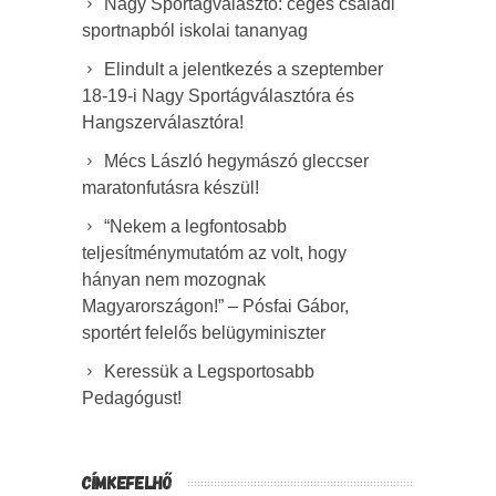
Nagy Sportágválasztó: céges családi
sportnapból iskolai tananyag
Elindult a jelentkezés a szeptember
18-19-i Nagy Sportágválasztóra és
Hangszerválasztóra!
Mécs László hegymászó gleccser
maratonfutásra készül!
“Nekem a legfontosabb
teljesítménymutatóm az volt, hogy
hányan nem mozognak
Magyarországon!” – Pósfai Gábor,
sportért felelős belügyminiszter
Keressük a Legsportosabb
Pedagógust!
CÍMKEFELHŐ