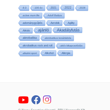
2022
2021
6:3
100 év
2028
active mum life
Adolf Balázs
adománygyűjtés
Aerobik
Agility
ajánló
Akadályfutás
Aikido
akrobatika
akrobatikus kosárlabda
akrobatikus rock and roll
aktív kikapcsolódás
Alkohol
Allergia
alkalmi sport
© Nagy Sportágválasztó, BBU Nonprofit Kft.