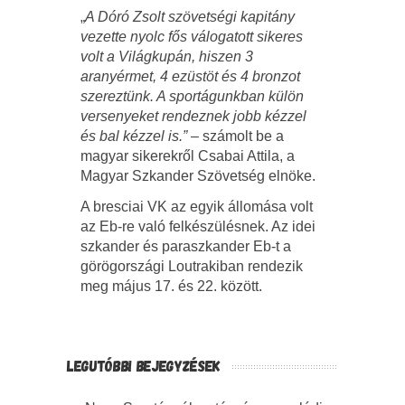
„
A Dóró Zsolt szövetségi kapitány
vezette nyolc fős válogatott sikeres
volt a Világkupán, hiszen 3
aranyérmet, 4 ezüstöt és 4 bronzot
szereztünk. A sportágunkban külön
versenyeket rendeznek jobb kézzel
és bal kézzel is.”
– számolt be a
magyar sikerekről Csabai Attila, a
Magyar Szkander Szövetség elnöke.
A bresciai VK az egyik állomása volt
az Eb-re való felkészülésnek. Az idei
szkander és paraszkander Eb-t a
görögországi Loutrakiban rendezik
meg május 17. és 22. között.
LEGUTÓBBI BEJEGYZÉSEK