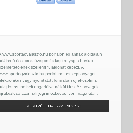
Alkohol
Allergia
A www.sportagvalaszto.hu portálon és annak aloldalain
található összes szöveges és képi anyag a honlap
üzemeltetőjének szellemi tulajdonát képezi. A
www.sportagvalaszto.hu portál írott és képi anyagait
elektronikus vagy nyomtatott formában újraközölni a
tulajdonos írásbeli engedélye nélkül tilos. Az anyagok
újraközlése azonnali jogi intézkedést von maga után.
ADATVÉDELMI SZABÁLYZAT