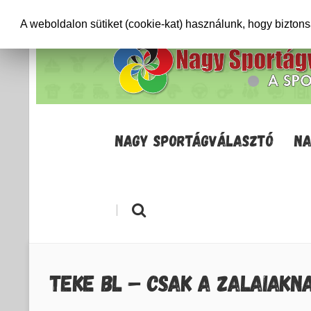
+36706471652
info@sportagvalaszto.hu
A weboldalon sütiket (cookie-kat) használunk, hogy bizton
NAGY SPORTÁGVÁLASZTÓ
NA
|
TEKE BL – CSAK A ZALAIAKN