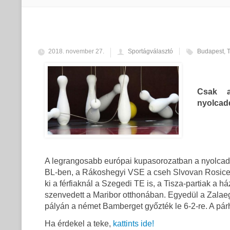
2018. november 27.
Sportágválasztó
Budapest
,
Csak a
nyolcad
A legrangosabb európai kupasorozatban a nyolcaddö
BL-ben, a Rákoshegyi VSE a cseh Slvovan Rosice 
ki a férfiaknál a Szegedi TE is, a Tisza-partiak a
szenvedett a Maribor otthonában. Egyedül a Zalaeger
pályán a német Bamberget győzték le 6-2-re. A pá
Ha érdekel a teke,
kattints ide!