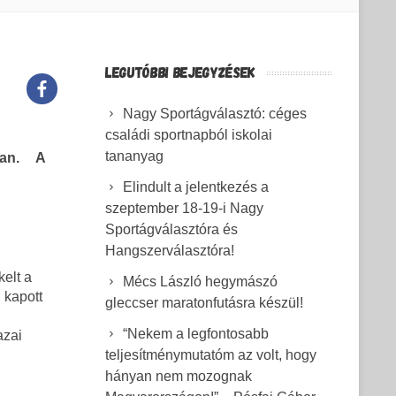
LEGUTÓBBI BEJEGYZÉSEK
Nagy Sportágválasztó: céges
családi sportnapból iskolai
tananyag
ban. A
Elindult a jelentkezés a
szeptember 18-19-i Nagy
Sportágválasztóra és
Hangszerválasztóra!
elt a
Mécs László hegymászó
 kapott
gleccser maratonfutásra készül!
“Nekem a legfontosabb
azai
teljesítménymutatóm az volt, hogy
hányan nem mozognak