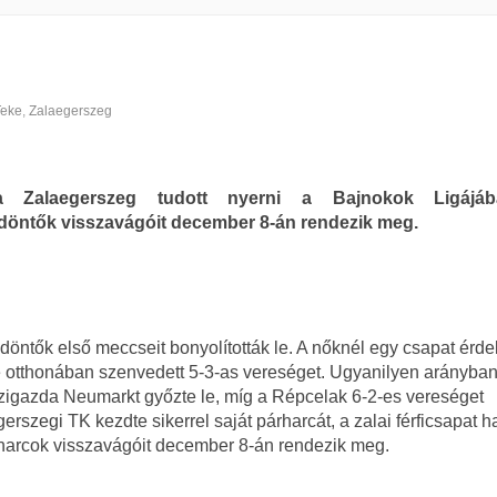
Teke
,
Zalaegerszeg
 Zalaegerszeg tudott nyerni a Bajnokok Ligájá
döntők visszavágóit december 8-án rendezik meg.
ntők első meccseit bonyolították le. A nőknél egy csapat érdek
otthonában szenvedett 5-3-as vereséget. Ugyanilyen arányban
 házigazda Neumarkt győzte le, míg a Répcelak 6-2-es vereséget
szegi TK kezdte sikerrel saját párharcát, a zalai férficsapat h
rharcok visszavágóit december 8-án rendezik meg.