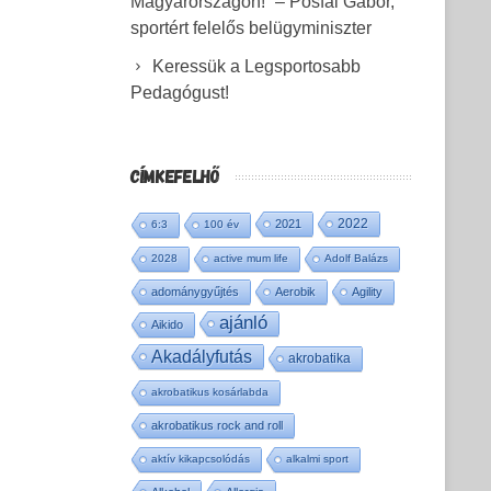
Magyarországon!” – Pósfai Gábor,
sportért felelős belügyminiszter
Keressük a Legsportosabb
Pedagógust!
CÍMKEFELHŐ
2022
2021
6:3
100 év
2028
active mum life
Adolf Balázs
adománygyűjtés
Aerobik
Agility
ajánló
Aikido
Akadályfutás
akrobatika
akrobatikus kosárlabda
akrobatikus rock and roll
aktív kikapcsolódás
alkalmi sport