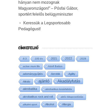
hányan nem mozognak
Magyarországon!” – Pósfai Gábor,
sportért felelős belügyminiszter
Keressük a Legsportosabb
Pedagógust!
CÍMKEFELHŐ
2022
2021
6:3
100 év
2028
active mum life
Adolf Balázs
adománygyűjtés
Aerobik
Agility
ajánló
Akadályfutás
Aikido
akrobatika
akrobatikus kosárlabda
akrobatikus rock and roll
aktív kikapcsolódás
Alkohol
Allergia
alkalmi sport