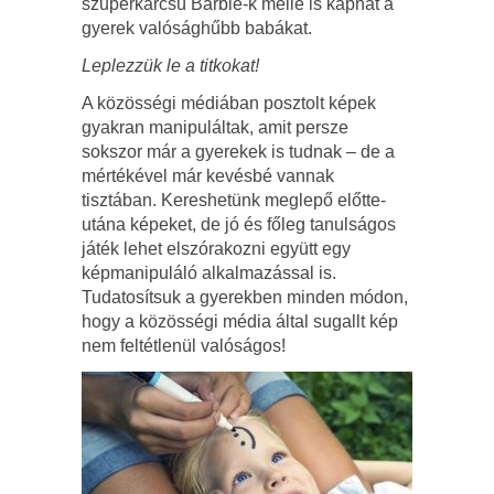
szuperkarcsú Barbie-k mellé is kaphat a
gyerek valósághűbb babákat.
Leplezzük le a titkokat!
A közösségi médiában posztolt képek
gyakran manipuláltak, amit persze
sokszor már a gyerekek is tudnak
– de a
mértékével már kevésbé vannak
tisztában. Kereshetünk meglepő előtte-
utána képeket, de jó és főleg tanulságos
játék lehet elszórakozni együtt egy
képmanipuláló alkalmazással is.
Tudatosítsuk a gyerekben minden módon,
hogy a közösségi média által sugallt kép
nem feltétlenül valóságos!