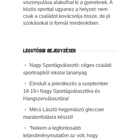
viszonyulása alakulhat ki a gyereknek. A
közös sporttal ugyanez a helyzet: nem
csak a családot kovácsolja össze, de jó
szokásokat is formál mindenkiben.
LEGUTÓBBI BEJEGYZÉSEK
Nagy Sportágválasztó: céges családi
sportnapból iskolai tananyag
Elindult a jelentkezés a szeptember
18-19-i Nagy Sportágválasztóra és
Hangszerválasztóra!
Mécs László hegymászó gleccser
maratonfutásra készül!
“Nekem a legfontosabb
teljesítménymutatóm az volt, hogy