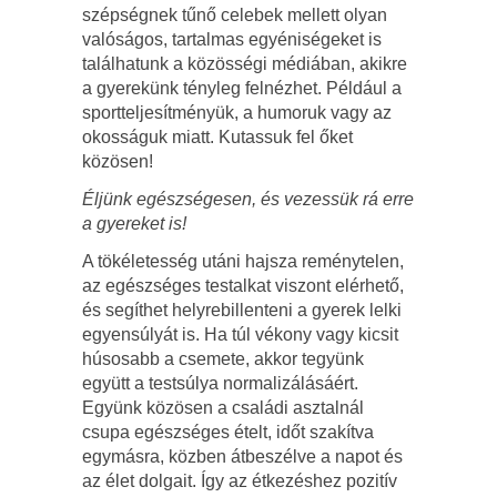
szépségnek tűnő celebek mellett olyan
valóságos, tartalmas egyéniségeket is
találhatunk a közösségi médiában, akikre
a gyerekünk tényleg felnézhet. Például a
sportteljesítményük, a humoruk vagy az
okosságuk miatt. Kutassuk fel őket
közösen!
Éljünk egészségesen, és vezessük rá erre
a gyereket is!
A tökéletesség utáni hajsza reménytelen,
az egészséges testalkat viszont elérhető,
és segíthet helyrebillenteni a gyerek lelki
egyensúlyát is. Ha túl vékony vagy kicsit
húsosabb a csemete, akkor tegyünk
együtt a testsúlya normalizálásáért.
Együnk közösen a családi asztalnál
csupa egészséges ételt, időt szakítva
egymásra, közben átbeszélve a napot és
az élet dolgait. Így az étkezéshez pozitív