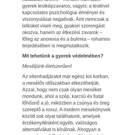
gyerek testképzavaros, vagyis: a testével
kapcsolatos pszichológiai élményei és
viszonyulásai negatívak. Ami nemcsak a
lelküket viseli meg, gyakori szorongást
okozva, hanem az étkezési zavarok –
főleg az anorexia és a bulimia – rohamos
terjedésében is megmutatkozik.
Mit tehetünk a gyerek védelmében?
Meséljünk életszerűen!
Az ellenhadjáratot már egész kis korban,
a mesélős időszakban elkezdhetjük.
Azzal, hogy nem csak olyan meséket
mondunk, ahol a szép, karcsú és fiatal
főhősnő a jó, miközben a csúnya és öreg
szereplő a rossz. A modern mesekönyvek
között sok olyat találhatunk, amelyek
érzékenyítésként egyéb, valóságos
alternatívákat is kínálnak. Ahogyan a