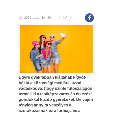
2019. december 29.
KA
Egyre gyakrabban kiáltanak kígyót-
békát a közösségi médiára, azzal
vádaskodva, hogy szinte futószalagon
termeli ki a testképzavaros és étkezési
gondokkal küzdő gyerekeket. De vajon
tényleg annyira veszélyes a
szórakozásnak ez a formája és a