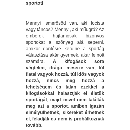
sportot!
Mennyi ismerősöd van, aki focista
vagy táncos? Mennyi, aki műugró? Az
emberek hajlamosak bizonyos
sportokat a szőnyeg alá seperni,
amikor döntésre kerülne a sportág
választása akár gyermek, akár felnőtt
számára.
A kifogások sora
végtelen; drága, messze van, túl
fiatal vagyok hozzá, túl idős vagyok
hozzá, nincs meg hozzá a
tehetségem és talán ezekkel a
kifogásokkal halasztják el életük
sportágát, majd mivel nem találták
meg azt a sportot, amiben igazán
elmélyülhetnek, sikereket érhetnek
el, feladják és nem is próbálkoznak
tovább.