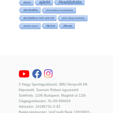
ajánló
Akadályfutás
Aikido
akrobatika
akrobatikus kosárlabda
akrobatikus rock and roll
aktív kikapcsolódás
Alkohol
Allergia
alkalmi sport
© Nagy Sportágválasztó, BBU Nonprofit Kft.
Képviselő: Szemán Róbert ügyvezető
Székhely: 1106 Budapest, Maglódi út 12/b
Cégjegyzékszám: 01-09-994624
Adószám: 24186731-2-42
Bankszámlaszám: UniCredit Bank 10918001-