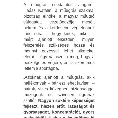
A műugrás csodálatos világáról,
Haász Katalin, a műugrás szakmai
bizottság elnöke, a magyar műugró
válogatott vezetőedzője mesélt
nekem és a kérdéseim végtelennek
tűnő sorát, – hogy kinek, -mikor, –
miért ajánlott elkezdeni, milyen
felszerelés szükséges hozzá és
mennyi edzéssel lehet sikereket
elérni – úgy válaszolta meg, hogy a
beszélgetés végére, én is szerelmes
lettem a sportágba.
„Azoknak ajánlott a műugrás, akik
hajlékonyak – bár ezt lehet javítani –
bátrak, vizes közegben biztonsággal
mozognak és szívesen ugranak
szaltót.
Nagyon sokféle képességet
fejleszt, hiszen erőt, lazaságot és
gyorsaságot, koncentrációt, gyors
reakcióidőt, illetve a levegőben jó