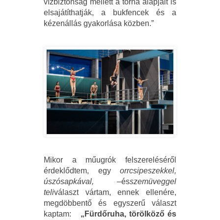
vízbiztonság mellett a torna alapjait is
elsajátíthatják, a bukfencek és a
kézenállás gyakorlása közben.”
Mikor a műugrók felszereléséről
érdeklődtem, egy
orrcsipeszekkel,
úszósapkával, –
és
szemüveggel
teli
választ vártam, ennek ellenére,
megdöbbentő és egyszerű választ
kaptam:
„Fürdőruha, törölköző és