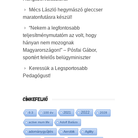
Mécs László hegymászó gleccser
maratonfutásra készül!
“Nekem a legfontosabb
teljesítménymutatóm az volt, hogy
hányan nem mozognak
Magyarországon!” – Pósfai Gábor,
sportért felelős belügyminiszter
Keressük a Legsportosabb
Pedagógust!
CÍMKEFELHŐ
2022
2021
6:3
100 év
2028
active mum life
Adolf Balázs
adománygyűjtés
Aerobik
Agility