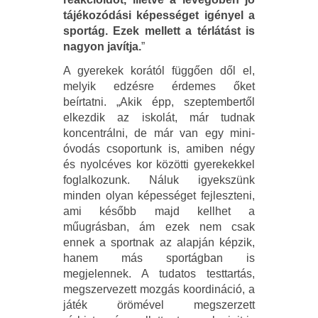
tájékozódási képességet igényel a
sportág. Ezek mellett a térlátást is
nagyon javítja.
”
A gyerekek korától függően dől el,
melyik edzésre érdemes őket
beírtatni. „Akik épp, szeptembertől
elkezdik az iskolát, már tudnak
koncentrálni, de már van egy mini-
óvodás csoportunk is, amiben négy
és nyolcéves kor közötti gyerekekkel
foglalkozunk. Náluk igyekszünk
minden olyan képességet fejleszteni,
ami később majd kellhet a
műugrásban, ám ezek nem csak
ennek a sportnak az alapján képzik,
hanem más sportágban is
megjelennek. A tudatos testtartás,
megszervezett mozgás koordináció, a
játék örömével megszerzett