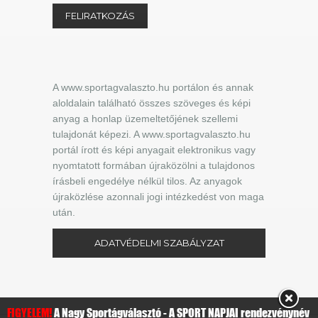
A www.sportagvalaszto.hu portálon és annak
aloldalain található összes szöveges és képi
anyag a honlap üzemeltetőjének szellemi
tulajdonát képezi. A www.sportagvalaszto.hu
portál írott és képi anyagait elektronikus vagy
nyomtatott formában újraközölni a tulajdonos
írásbeli engedélye nélkül tilos. Az anyagok
újraközlése azonnali jogi intézkedést von maga
után.
ADATVÉDELMI SZABÁLYZAT
FIGYELEM!
A Nagy Sportágválasztó - A SPORT NAPJAI rendezvénynév