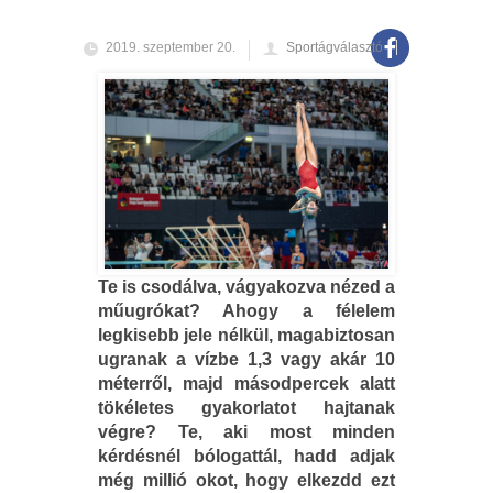
2019. szeptember 20.
Sportágválasztó
Te is csodálva, vágyakozva nézed a
műugrókat? Ahogy a félelem
legkisebb jele nélkül, magabiztosan
ugranak a vízbe 1,3 vagy akár 10
méterről, majd másodpercek alatt
tökéletes gyakorlatot hajtanak
végre? Te, aki most minden
kérdésnél bólogattál, hadd adjak
még millió okot, hogy elkezdd ezt