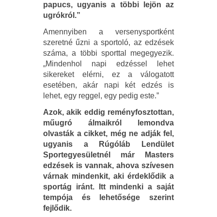
papucs, ugyanis a többi lejön az
ugrókról.”
Amennyiben a versenysportként
szeretné űzni a sportoló, az edzések
száma, a többi sporttal megegyezik.
„Mindenhol napi edzéssel lehet
sikereket elérni, ez a válogatott
esetében, akár napi két edzés is
lehet, egy reggel, egy pedig este.”
Azok, akik eddig reményfosztottan,
műugró álmaikról lemondva
olvasták a cikket, még ne adják fel,
ugyanis a Rúgóláb Lendület
Sportegyesületnél már Masters
edzések is vannak, ahova szívesen
várnak mindenkit, aki érdeklődik a
sportág iránt. Itt mindenki a saját
tempója és lehetősége szerint
fejlődik.