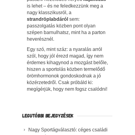
is lehet – és ne feledkezzünk meg a
nagy klasszikusról, a
strandröplabdáról
sem:
passzolgatás közben pont olyan
szépen barnulhatsz, mint ha a parton
heverésznél.
Egy szó, mint száz: a nyaralás arról
szól, hogy jól érezd magad, így nem
érdemes kihagynod a mozgást belőle,
hiszen a sportolás közben termelődő
örömhormonok gondoskodnak a jó
közérzetedről. Csak próbáld ki:
megígérjük, hogy nem fogsz csalódni!
LEGUTÓBBI BEJEGYZÉSEK
Nagy Sportágválasztó: céges családi