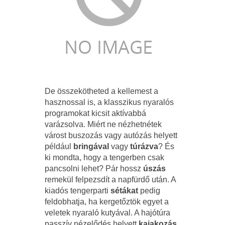
De összekötheted a kellemest a
hasznossal is, a klasszikus nyaralós
programokat kicsit aktívabbá
varázsolva. Miért ne nézhetnétek
várost buszozás vagy autózás helyett
például
bringával
vagy
túrázva
? És
ki mondta, hogy a tengerben csak
pancsolni lehet? Pár hossz
úszás
remekül felpezsdít a napfürdő után. A
kiadós tengerparti
sétákat
pedig
feldobhatja, ha kergetőztök egyet a
veletek nyaraló kutyával. A hajótúra
passzív nézelődés helyett
kajakozás