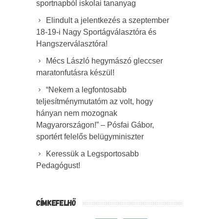
sportnapból iskolai tananyag
Elindult a jelentkezés a szeptember
18-19-i Nagy Sportágválasztóra és
Hangszerválasztóra!
Mécs László hegymászó gleccser
maratonfutásra készül!
“Nekem a legfontosabb
teljesítménymutatóm az volt, hogy
hányan nem mozognak
Magyarországon!” – Pósfai Gábor,
sportért felelős belügyminiszter
Keressük a Legsportosabb
Pedagógust!
CÍMKEFELHŐ