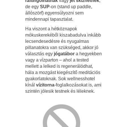
raftingolhatnak
vagy
jet skizhetnek
,
de egy
SUP
-on (stand up paddle,
állószörf) egyensúlyozni sem
mindennapi tapasztalat.
Ha viszont a hétköznapok
mókuskerekéből kiszabadulva inkább
lecsendesedésre és nyugalmas
pillanatokra van szükséged, akkor jó
választás egy
jógatábor
a hegyekben
vagy a vízparton – ahol a tested
mellett a lelked is regenerálódhat,
hála a mozgást kiegészítő meditációs
gyakorlatoknak. Sok wellnesshotel
kínál
vízitorna
-foglalkozásokat is, ami
szintén jólesik testnek és léleknek.