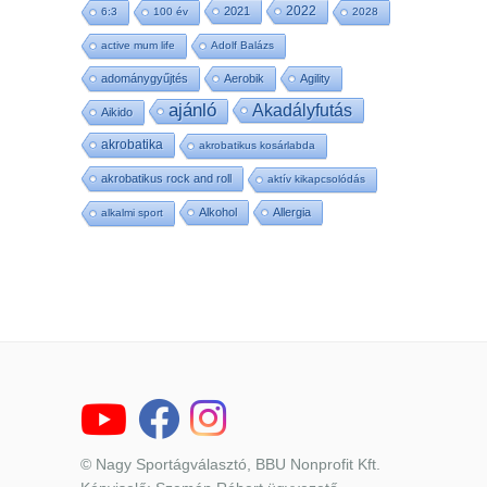
2022
2021
6:3
100 év
2028
active mum life
Adolf Balázs
adománygyűjtés
Aerobik
Agility
ajánló
Akadályfutás
Aikido
akrobatika
akrobatikus kosárlabda
akrobatikus rock and roll
aktív kikapcsolódás
Alkohol
Allergia
alkalmi sport
© Nagy Sportágválasztó, BBU Nonprofit Kft.