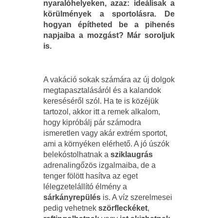
nyaralóhelyeken, azaz: ideálisak a
körülmények a sportolásra. De
hogyan építheted be a pihenés
napjaiba a mozgást? Már soroljuk
is.
A vakáció sokak számára az új dolgok
megtapasztalásáról és a kalandok
kereséséről szól. Ha te is közéjük
tartozol, akkor itt a remek alkalom,
hogy kipróbálj pár számodra
ismeretlen vagy akár extrém sportot,
ami a környéken elérhető. A jó úszók
belekóstolhatnak a
sziklaugrás
adrenalingőzös izgalmaiba, de a
tenger fölött hasítva az eget
lélegzetelállító élmény a
sárkányrepülés
is. A víz szerelmesei
pedig vehetnek
szörfleckéket
,