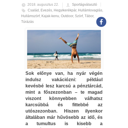
2018. augusztus 22.
Sportágválasztó
Család
,
Evezés
,
Hegyikerékpár
,
Hullámlovaglás
,
Hullámszörf
,
Kajak-kenu
,
Outdoor
,
Szörf
,
Tábor
,
Túrázás
Sok előnye van, ha nyár végén
indulsz vakációzni: például
kevésbé lesz karcsú a pénztárcád,
mint a főszezonban – te magad
viszont könnyebben válhatsz
karcsúbbá és fittebbé az
utószezonban. Hiszen ilyenkor
általában már hűvösebb az idő, és
a tumultus is kisebb a