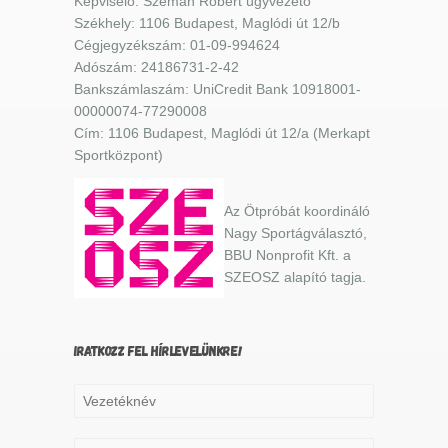
Képviselő: Szemán Róbert ügyvezető
Székhely: 1106 Budapest, Maglódi út 12/b
Cégjegyzékszám: 01-09-994624
Adószám: 24186731-2-42
Bankszámlaszám: UniCredit Bank 10918001-
00000074-77290008
Cím: 1106 Budapest, Maglódi út 12/a (Merkapt
Sportközpont)
Az Ötpróbát koordináló
Nagy Sportágválasztó,
BBU Nonprofit Kft. a
SZEOSZ alapító tagja.
IRATKOZZ FEL HÍRLEVELÜNKRE!