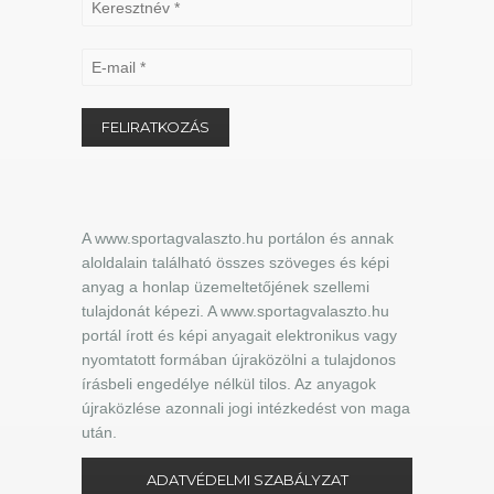
A www.sportagvalaszto.hu portálon és annak
aloldalain található összes szöveges és képi
anyag a honlap üzemeltetőjének szellemi
tulajdonát képezi. A www.sportagvalaszto.hu
portál írott és képi anyagait elektronikus vagy
nyomtatott formában újraközölni a tulajdonos
írásbeli engedélye nélkül tilos. Az anyagok
újraközlése azonnali jogi intézkedést von maga
után.
ADATVÉDELMI SZABÁLYZAT