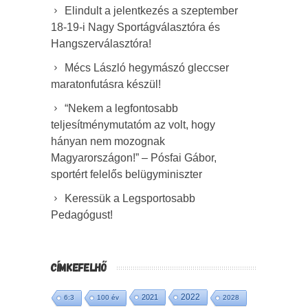
Elindult a jelentkezés a szeptember
18-19-i Nagy Sportágválasztóra és
Hangszerválasztóra!
Mécs László hegymászó gleccser
maratonfutásra készül!
“Nekem a legfontosabb
teljesítménymutatóm az volt, hogy
hányan nem mozognak
Magyarországon!” – Pósfai Gábor,
sportért felelős belügyminiszter
Keressük a Legsportosabb
Pedagógust!
CÍMKEFELHŐ
2022
2021
6:3
100 év
2028