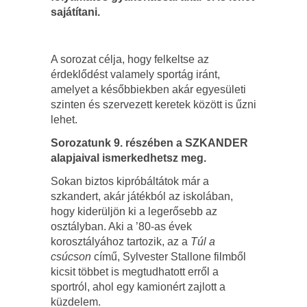
sajátítani.
A sorozat célja, hogy felkeltse az
érdeklődést valamely sportág iránt,
amelyet a későbbiekben akár egyesületi
szinten és szervezett keretek között is űzni
lehet.
Sorozatunk 9. részében a SZKANDER
alapjaival ismerkedhetsz meg.
Sokan biztos kipróbáltátok már a
szkandert, akár játékból az iskolában,
hogy kiderüljön ki a legerősebb az
osztályban. Aki a ’80-as évek
korosztályához tartozik, az a
Túl a
csúcson
című, Sylvester Stallone filmből
kicsit többet is megtudhatott erről a
sportról, ahol egy kamionért zajlott a
küzdelem.