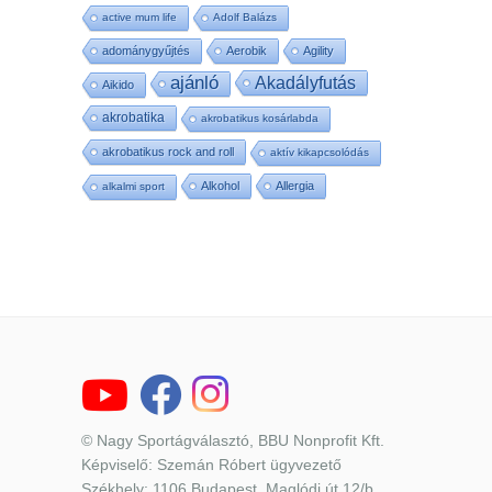
active mum life
Adolf Balázs
adománygyűjtés
Aerobik
Agility
ajánló
Akadályfutás
Aikido
akrobatika
akrobatikus kosárlabda
akrobatikus rock and roll
aktív kikapcsolódás
Alkohol
Allergia
alkalmi sport
© Nagy Sportágválasztó, BBU Nonprofit Kft.
Képviselő: Szemán Róbert ügyvezető
Székhely: 1106 Budapest, Maglódi út 12/b