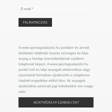
A www.sportagvalaszto.hu portálon és annak
aloldalain található összes szöveges és képi
anyag a honlap üzemeltetőjének szellemi
tulajdonát képezi. A www.sportagvalaszto.hu
portál írott és képi anyagait elektronikus vagy
nyomtatott formában újraközölni a tulajdonos
írásbeli engedélye nélkül tilos. Az anyagok
újraközlése azonnali jogi intézkedést von maga
után.
ADATVÉDELMI SZABÁLYZAT