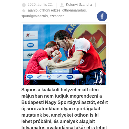
2020. április 22.
Kelényi Szandra
ajánló
,
otthoni edzés
,
otthonmaradás
,
sportágválasztás
,
szkander
Sajnos a kialakult helyzet miatt idén
májusban nem tudjuk megrendezni a
Budapesti Nagy Sportágválasztót, ezért
új sorozatunkban olyan sportágakat
mutatunk be, amelyeket otthon is ki
lehet próbálni, és amelyek alapjait
folyamatos gyakorlással akár el is lehet