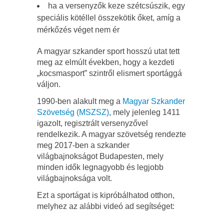
ha a versenyzők keze szétcsúszik, egy
speciális kötéllel összekötik őket, amíg a
mérkőzés véget nem ér
A magyar szkander sport hosszú utat tett
meg az elmúlt években, hogy a kezdeti
„kocsmasport” szintről elismert sportággá
váljon.
1990-ben alakult meg a
Magyar Szkander
Szövetség (MSZSZ)
, mely jelenleg 1411
igazolt, regisztrált versenyzővel
rendelkezik. A magyar szövetség rendezte
meg 2017-ben a szkander
világbajnokságot Budapesten, mely
minden idők legnagyobb és legjobb
világbajnoksága volt.
Ezt a sportágat is kipróbálhatod otthon,
melyhez az alábbi videó ad segítséget: