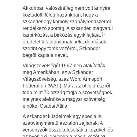
Akkoriban valószínűleg nem volt annyira
köztudott, főleg hazánkban, hogy a
szkander egy komoly szabályrendszerrel
rendelkező sportág. A szkander, magyarul
karbirkózás, a birkózás egyik fajtája. Ír
eredetet tulajdonítanak neki, de mások
szerint egy török vezérről, Szkander
bégről kapta a nevét.
Világszövetségét 1967-ben alakították
meg Amerikában, ez a Szkander
Világszövetség, azaz Word Armsport
Federation (WAF). Mára az öt földrészről
több mint 70 ország tagja a szövetségnek,
melynek alelnöke a magyar szövetség
elnöke, Csabai Attila.
A szkander küzdelmek egy speciális,
szabványméretű asztalon zajlanak. A
versenyzők összekulcsolják a kezüket, és
az nyer, aki lenyomja a másik kezét az