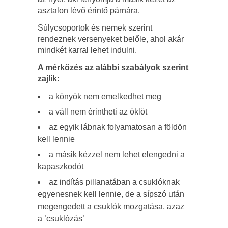
asztalon lévő érintő párnára.
Súlycsoportok és nemek szerint
rendeznek versenyeket belőle, ahol akár
mindkét karral lehet indulni.
A mérkőzés az alábbi szabályok szerint
zajlik:
a könyök nem emelkedhet meg
a váll nem érintheti az öklöt
az egyik lábnak folyamatosan a földön
kell lennie
a másik kézzel nem lehet elengedni a
kapaszkodót
az indítás pillanatában a csuklóknak
egyenesnek kell lennie, de a sípszó után
megengedett a csuklók mozgatása, azaz
a ’csuklózás’