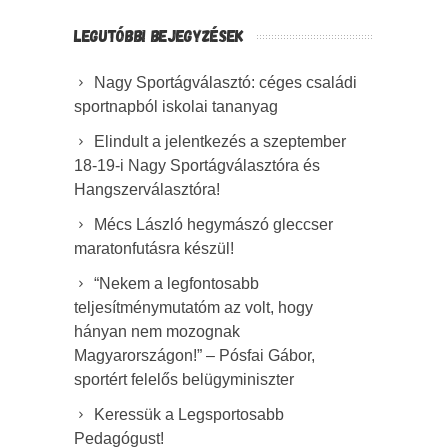
LEGUTÓBBI BEJEGYZÉSEK
Nagy Sportágválasztó: céges családi
sportnapból iskolai tananyag
Elindult a jelentkezés a szeptember
18-19-i Nagy Sportágválasztóra és
Hangszerválasztóra!
Mécs László hegymászó gleccser
maratonfutásra készül!
“Nekem a legfontosabb
teljesítménymutatóm az volt, hogy
hányan nem mozognak
Magyarországon!” – Pósfai Gábor,
sportért felelős belügyminiszter
Keressük a Legsportosabb
Pedagógust!