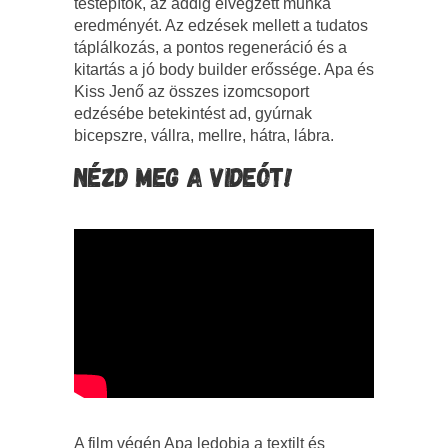
testépítők, az addig elvégzett munka
eredményét. Az edzések mellett a tudatos
táplálkozás, a pontos regeneráció és a
kitartás a jó body builder erőssége. Apa és
Kiss Jenő az összes izomcsoport
edzésébe betekintést ad, gyúrnak
bicepszre, vállra, mellre, hátra, lábra.
NÉZD MEG A VIDEÓT!
A film végén Apa ledobja a textilt és