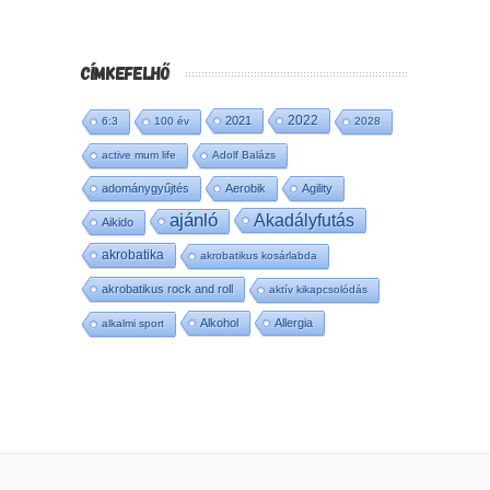
CÍMKEFELHŐ
2022
2021
6:3
100 év
2028
active mum life
Adolf Balázs
adománygyűjtés
Aerobik
Agility
ajánló
Akadályfutás
Aikido
akrobatika
akrobatikus kosárlabda
akrobatikus rock and roll
aktív kikapcsolódás
Alkohol
Allergia
alkalmi sport