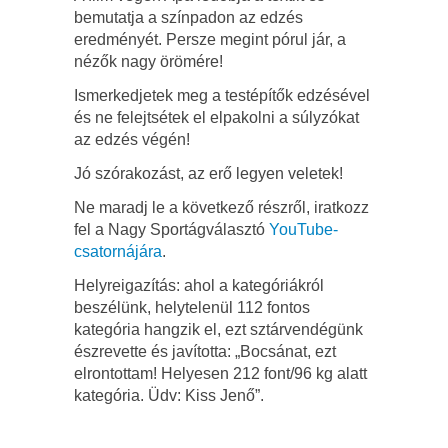
bemutatja a színpadon az edzés
eredményét. Persze megint pórul jár, a
nézők nagy örömére!
Ismerkedjetek meg a testépítők edzésével
és ne felejtsétek el elpakolni a súlyzókat
az edzés végén!
Jó szórakozást, az erő legyen veletek!
Ne maradj le a következő részről, iratkozz
fel a Nagy Sportágválasztó
YouTube-
csatornájára
.
Helyreigazítás: ahol a kategóriákról
beszélünk, helytelenül 112 fontos
kategória hangzik el, ezt sztárvendégünk
észrevette és javította: „Bocsánat, ezt
elrontottam! Helyesen 212 font/96 kg alatt
kategória. Üdv: Kiss Jenő”.