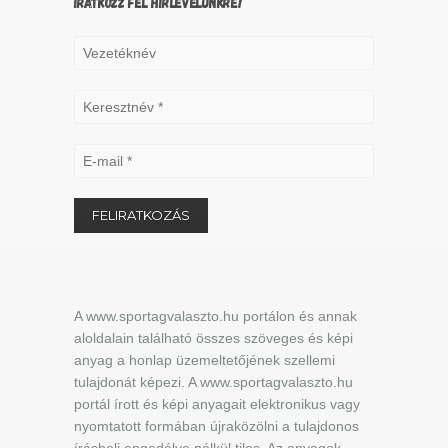
IRATKOZZ FEL HÍRLEVELÜNKRE!
A www.sportagvalaszto.hu portálon és annak
aloldalain található összes szöveges és képi
anyag a honlap üzemeltetőjének szellemi
tulajdonát képezi. A www.sportagvalaszto.hu
portál írott és képi anyagait elektronikus vagy
nyomtatott formában újraközölni a tulajdonos
írásbeli engedélye nélkül tilos. Az anyagok