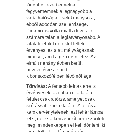
történhet, ezért ennek a
fegyvernemnek a legnagyobb a
variálhatósága, cselekménysora,
ebből adódóan szellemisége.
Dinamikus volta miatt a kívülálló
számára talán a leglátványosabb. A
találati felület deréktól felfelé
érvényes, ez alatt mélyvágásnak
minősül, amit a gép nem jelez. Az
elmúlt néhány évben került
bevezetésre a sport
kibontakozófélben lévő női ága.
Tőrvívás:
A fentebb leírtak erre is
érvényesek, azonban itt a találati
felület csak a törzs, amelyet csak
szúrással lehet eltalálni. A fej és a
karok érvénytelenek, ezt fehér lámpa
jelzi, de ez a konvenciót nem szünteti
meg, mindenképpen el kell dönteni, ki
támadott. Ha a támadó szúrt