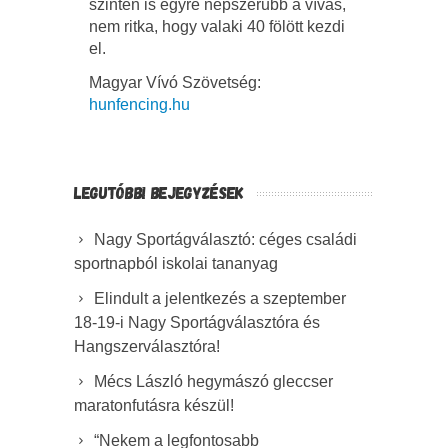
szinten is egyre népszerűbb a vívás,
nem ritka, hogy valaki 40 fölött kezdi
el.
Magyar Vívó Szövetség:
hunfencing.hu
LEGUTÓBBI BEJEGYZÉSEK
Nagy Sportágválasztó: céges családi
sportnapból iskolai tananyag
Elindult a jelentkezés a szeptember
18-19-i Nagy Sportágválasztóra és
Hangszerválasztóra!
Mécs László hegymászó gleccser
maratonfutásra készül!
“Nekem a legfontosabb