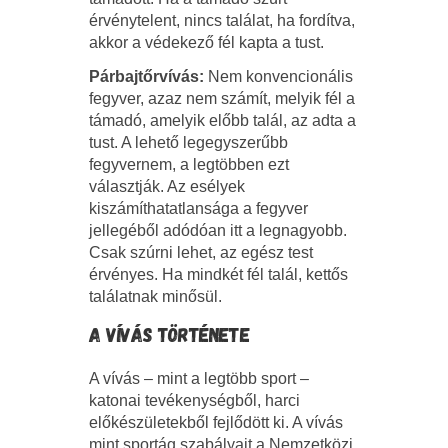
érvénytelent, nincs találat, ha fordítva,
akkor a védekező fél kapta a tust.
Párbajtőrvívás:
Nem konvencionális
fegyver, azaz nem számít, melyik fél a
támadó, amelyik előbb talál, az adta a
tust. A lehető legegyszerűbb
fegyvernem, a legtöbben ezt
választják. Az esélyek
kiszámíthatatlansága a fegyver
jellegéből adódóan itt a legnagyobb.
Csak szúrni lehet, az egész test
érvényes. Ha mindkét fél talál, kettős
találatnak minősül.
A VÍVÁS TÖRTÉNETE
A vívás – mint a legtöbb sport –
katonai tevékenységből, harci
előkészületekből fejlődött ki. A vívás
mint sportág szabályait a Nemzetközi