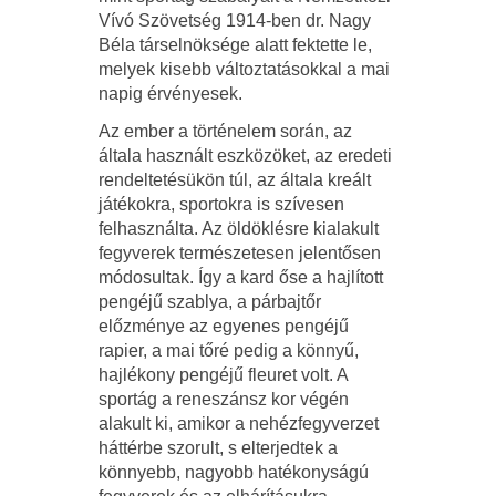
Vívó Szövetség 1914-ben dr. Nagy
Béla társ­elnöksége alatt fektette le,
melyek kisebb változtatásokkal a mai
napig érvényesek.
Az ember a történelem során, az
általa használt eszközöket, az eredeti
rendeltetésükön túl, az általa kreált
játékokra, sportokra is szívesen
felhasználta. Az öldöklésre kialakult
fegyverek természetesen jelentősen
módosultak. Így a kard őse a hajlított
pengéjű szablya, a párbajtőr
előzménye az egyenes pengéjű
rapier, a mai tőré pedig a könnyű,
hajlékony pengéjű fleuret volt. A
sportág a reneszánsz kor végén
alakult ki, amikor a nehézfegyverzet
háttérbe szorult, s elterjedtek a
könnyebb, nagyobb hatékonyságú