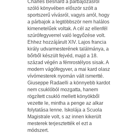
Charles Besnard a párbajozásról
szóló könyvében először szólt a
sportszerű vívásról, vagyis arról, hogy
a párbajok a legtöbbször nem halálos
kimenetelűek voltak. A cél az ellenfél
szúrófegyverrel való legyőzése volt.
Ehhez hozzájárult XIV. Lajos francia
király udvarmesterének találmánya, a
bőrből készült fejvéd, majd a 18.
század végén a fémrostélyos sisak. A
modern vágófegyver, a mai kard olasz
vívómesterek nyomán vált ismertté.
Giuseppe Radaelli a könnyebb kardot
nem csuklóból mozgatta, hanem
rögzített csukló mellett könyökből
vezette le, mintha a penge az alkar
folytatása lenne. Iskolája a Scuola
Magistrale volt, s az innen kikerült
mesterek terjesztették el ezt a
módszert.