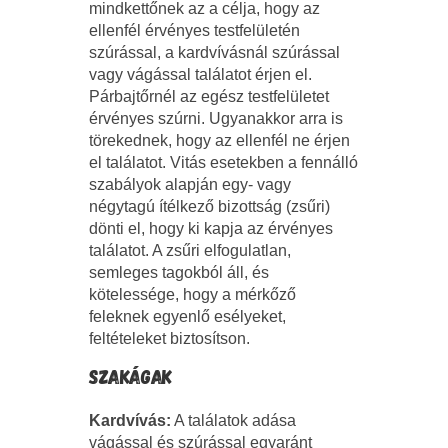
mindkettőnek az a célja, hogy az
ellenfél érvényes testfelületén
szúrással, a kardvívásnál szúrással
vagy vágással találatot érjen el.
Párbajtőrnél az egész testfelületet
érvényes szúrni. Ugyanakkor arra is
törekednek, hogy az ellenfél ne érjen
el találatot. Vitás esetekben a fennálló
szabályok alapján egy- vagy
négytagú ítélkező bizottság (zsűri)
dönti el, hogy ki kapja az érvényes
találatot. A zsűri elfogulatlan,
semleges tagokból áll, és
kötelessége, hogy a mérkőző
feleknek egyenlő esélyeket,
feltételeket biztosítson.
SZAKÁGAK
Kardvívás:
A találatok adása
vágással és szúrással egyaránt