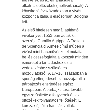
fegyverek és az elhárításukra
alkalmas öltözékek (mellvért, sisak). A
következő évszázadokban a vívás
központja Itália, s elsősorban Bologna
lett.
Az első hitelesen megállapítható
vívókönyvet 1553-ban adták ki,
szerzője Camillo Agrippa. A Trattato
de Sciencia d’ Armee című műben a
vívást mint harcművészetet mutatta
be, és összefoglalta a korszak minden
ismeretét a támadáshoz és a
védekezéshez szükséges
mozdulatokról. A 17–18. században a
sportág elterjedéséhez hozzájárult a
párbajozás elterjedése egész
Európában. A párbajkultusz tovább
egyszerűsítette a fegyverek és az
öltözékek folyamatos fejlődését. E
korszak újítói a franciák voltak.