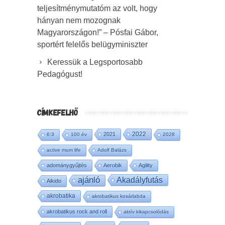
teljesítménymutatóm az volt, hogy
hányan nem mozognak
Magyarországon!” – Pósfai Gábor,
sportért felelős belügyminiszter
Keressük a Legsportosabb
Pedagógust!
CÍMKEFELHŐ
2022
2021
6:3
100 év
2028
active mum life
Adolf Balázs
adománygyűjtés
Aerobik
Agility
ajánló
Akadályfutás
Aikido
akrobatika
akrobatikus kosárlabda
akrobatikus rock and roll
aktív kikapcsolódás