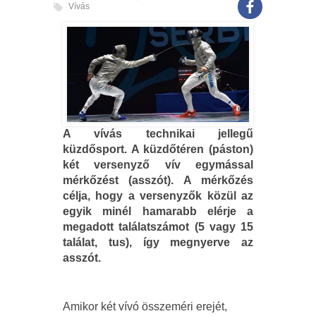
Vívás
A vívás technikai jellegű
küzdősport. A küzdőtéren (páston)
két versenyző vív egymással
mérkőzést (asszót). A mérkőzés
célja, hogy a versenyzők közül az
egyik minél hamarabb elérje a
megadott találatszámot (5 vagy 15
találat, tus), így megnyerve az
asszót.
Amikor két vívó összeméri erejét,