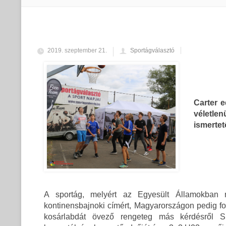
2019. szeptember 21.
Sportágválasztó
Carter 
véletle
ismertet
A sportág, melyért az Egyesült Államokban
kontinensbajnoki címért, Magyarországon pedig fo
kosárlabdát övező rengeteg más kérdésről 