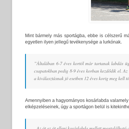
Mint bármely más sportágba, ebbe is célszerű m
egyetlen ilyen jellegű tevékenysége a lurkónak.
”Általában 6-7 éves kortól már tartanak labdás ügye
csapatokban pedig 8-9 éves korban kezdődik el. Az e
a kiválasztásnak jó esetben 12 éves korig meg kell t
Amennyiben a hagyományos kosárlabda valamely kri
elképzeléseinek, úgy a sportágon belül is kitekinthe
„Az öt az öt elleni kosárlabda mellett megtalálható