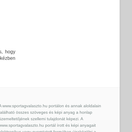
os, hogy
 kézben
A www.sportagvalaszto.hu portálon és annak aloldalain
található összes szöveges és képi anyag a honlap
üzemeltetőjének szellemi tulajdonát képezi. A
www.sportagvalaszto.hu portál írott és képi anyagait
elektronikus vagy nyomtatott formában újraközölni a