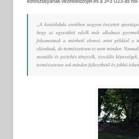
korosztályának vezetőedzőjét és a 3×3 U23-as női v
„A kosárlabda esetében nagyon összetett sportágr
hogy az egyesületi edzők már alkalmas gyermeke
folyamatnak a mérhető elemei, mint például a tes
elárulnak, de természetesen ez nem minden. Vannak o
mentális és pszichés tényezők, szociális képességek
természetesen sok minden fejleszthető és jobbá tehet