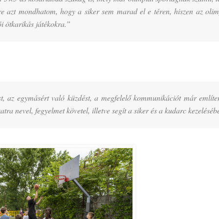
sére azt mondhatom, hogy a siker sem marad el e téren, hiszen az olim
ói ötkarikás játékokra.”
ást, az egymásért való küzdést, a megfelelő kommunikációt már említ
zatra nevel, fegyelmet követel, illetve segít a siker és a kudarc kezeléséb