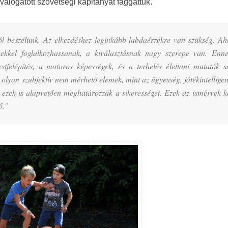
álogatott szövetségi kapitányát faggattuk.
ól beszélünk. Az elkezdéshez leginkább labdaérzékre van szükség. Ah
kkel foglalkozhassanak, a kiválasztásnak nagy szerepe van. Enn
tfelépítés, a motoros képességek, és a terhelés élettani mutatók s
lyan szubjektív nem mérhető elemek, mint az ügyesség, játékintelligen
, ezek is alapvetően meghatározzák a sikerességet. Ezek az ismérvek k
ő.”