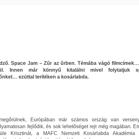
edző. Space Jam – Zűr az űrben. Témába vágó filmcímek
nül. Innen már könnyű kitalálni mivel folytatjuk sp
őnket… ezúttal terítéken a kosárlabda.
 megőrülnek, Európában már számos ország van versen
lyamatosan fejlődik, és sok lehetőséget rejt még magában. Er
Süle Krisztinát, a MAFC Nemzeti Kosárlabda Akadémia 