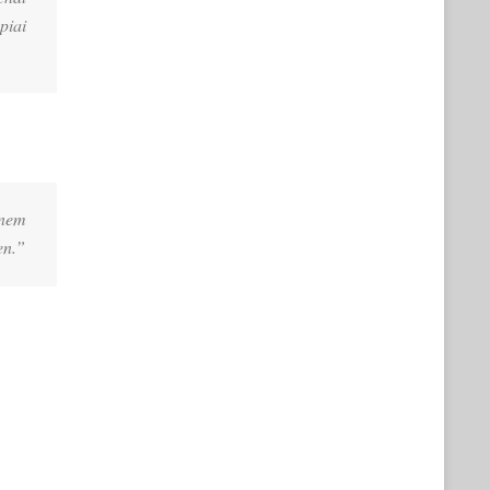
piai
enem
en.”