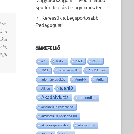
Magyarországon!” – Pósfai Gábor,
sportért felelős belügyminiszter
Keressük a Legsportosabb
hoz,
Pedagógust!
ek a
okat
cia,
CÍMKEFELHŐ
özül
2022
2021
6:3
100 év
2028
active mum life
Adolf Balázs
adománygyűjtés
Aerobik
Agility
ajánló
Aikido
Akadályfutás
akrobatika
akrobatikus kosárlabda
akrobatikus rock and roll
aktív kikapcsolódás
alkalmi sport