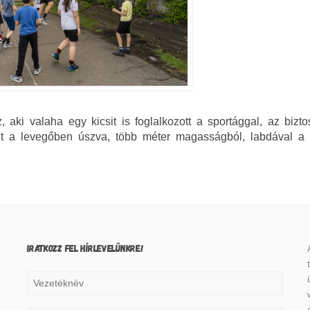
z, aki valaha egy kicsit is foglalkozott a sportággal, az bizt
het a levegőben úszva, több méter magasságból, labdával a
IRATKOZZ FEL HÍRLEVELÜNKRE!