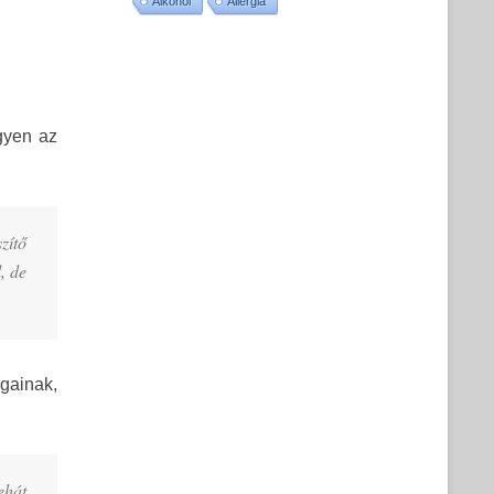
Alkohol
Allergia
gyen az
zítő
, de
gainak,
ehát