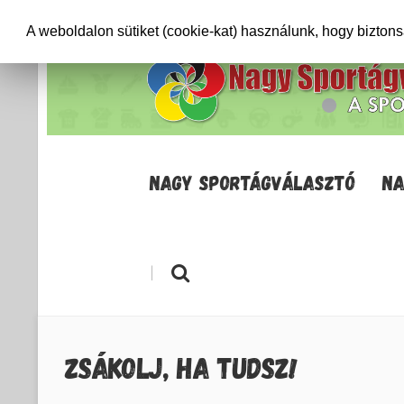
+36706471652
info@sportagvalaszto.hu
A weboldalon sütiket (cookie-kat) használunk, hogy bizton
NAGY SPORTÁGVÁLASZTÓ
NA
|
ZSÁKOLJ, HA TUDSZ!