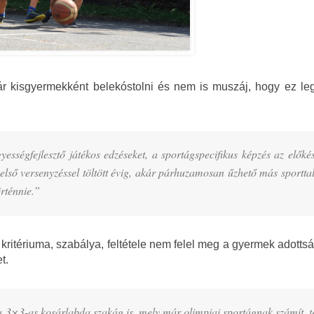
ár kisgyermekként belekóstolni és nem is muszáj, hogy ez le
sségfejlesztő játékos edzéseket, a sportágspecifikus képzés az előkés
lső versenyzéssel töltött évig, akár párhuzamosan űzhető más sporttal
örténnie.”
tériuma, szabálya, feltétele nem felel meg a gyermek adottsá
t.
 a 3×3-as kosárlabda szakág is, mely már olimpiai sportágnak számít, t