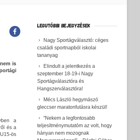
LEGUTÓBBI BEJEGYZÉSEK
Nagy Sportágválasztó: céges
családi sportnapból iskolai
tananyag
…nem is
Elindult a jelentkezés a
ortági
szeptember 18-19-i Nagy
Sportágválasztóra és
Hangszerválasztóra!
Mécs László hegymászó
gleccser maratonfutásra készül!
“Nekem a legfontosabb
yben a
teljesítménymutatóm az volt, hogy
ről és a
hányan nem mozognak
U15-ös