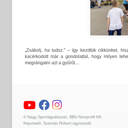
„Zsákolj, ha tudsz.” – így kezdtük cikkünket, his
kacérkodott már a gondolattal, hogy milyen le
megrángatni azt a gyűrűt…
© Nagy Sportágválasztó, BBU Nonprofit Kft.
Képviselő: Szemán Róbert ügyvezető