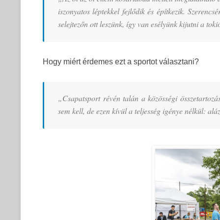
iszonyatos léptekkel fejlődik és építkezik. Szerenc
selejtezőn ott leszünk, így van esélyünk kijutni a toki
Hogy miért érdemes ezt a sportot választani?
„Csapatsport révén talán a közösségi összetartoz
sem kell, de ezen kívül a teljesség igénye nélkül: alá