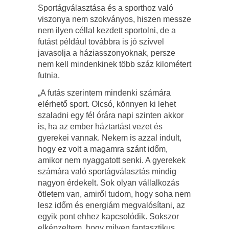
Sportágválasztása és a sporthoz való
viszonya nem szokványos, hiszen messze
nem ilyen céllal kezdett sportolni, de a
futást például továbbra is jó szívvel
javasolja a háziasszonyoknak, persze
nem kell mindenkinek több száz kilométert
futnia.
„A futás szerintem mindenki számára
elérhető sport. Olcsó, könnyen ki lehet
szaladni egy fél órára napi szinten akkor
is, ha az ember háztartást vezet és
gyerekei vannak. Nekem is azzal indult,
hogy ez volt a magamra szánt időm,
amikor nem nyaggatott senki. A gyerekek
számára való sportágválasztás mindig
nagyon érdekelt. Sok olyan vállalkozás
ötletem van, amiről tudom, hogy soha nem
lesz időm és energiám megvalósítani, az
egyik pont ehhez kapcsolódik. Sokszor
elképzeltem, hogy milyen fantasztikus