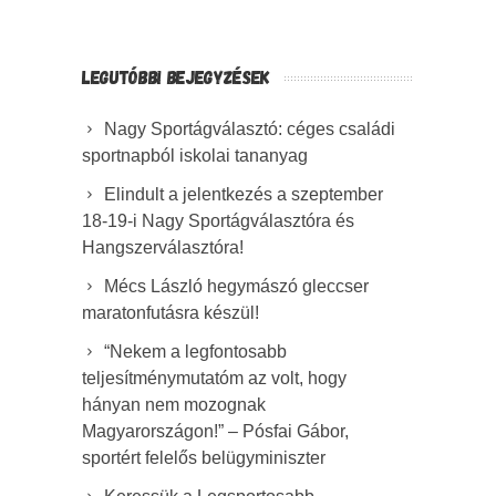
LEGUTÓBBI BEJEGYZÉSEK
Nagy Sportágválasztó: céges családi
sportnapból iskolai tananyag
Elindult a jelentkezés a szeptember
18-19-i Nagy Sportágválasztóra és
Hangszerválasztóra!
Mécs László hegymászó gleccser
maratonfutásra készül!
“Nekem a legfontosabb
teljesítménymutatóm az volt, hogy
hányan nem mozognak
Magyarországon!” – Pósfai Gábor,
sportért felelős belügyminiszter