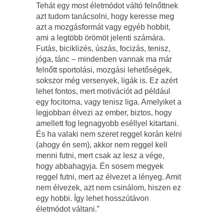
Tehát egy most életmódot váltó felnőttnek
azt tudom tanácsolni, hogy keresse meg
azt a mozgásformát vagy egyéb hobbit,
ami a legtöbb örömöt jelenti számára.
Futás, biciklizés, úszás, focizás, tenisz,
jóga, tánc – mindenben vannak ma már
felnőtt sportolási, mozgási lehetőségek,
sokszor még versenyek, ligák is. Ez azért
lehet fontos, mert motivációt ad például
egy focitorna, vagy tenisz liga. Amelyiket a
legjobban élvezi az ember, biztos, hogy
amellett fog legnagyobb eséllyel kitartani.
És ha valaki nem szeret reggel korán kelni
(ahogy én sem), akkor nem reggel kell
menni futni, mert csak az lesz a vége,
hogy abbahagyja. Én sosem megyek
reggel futni, mert az élvezet a lényeg. Amit
nem élvezek, azt nem csinálom, hiszen ez
egy hobbi. Így lehet hosszútávon
életmódot váltani.”