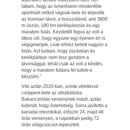
láttam, hogy az ismerőseim mindenféle
sportmúlt nélkül vágnak bele és teljesítik
az Ironman távot, a hosszútávot, ami 3800
m úszás, 180 km kerékpározás és egy
maratoni futás. Kezdettől fogva az volt a
titkos cél, hogy egyszer egy ilyenen én is
végigmenjek, csak ehhez kellett nagyon a
futás. Azt tudtam, hogy úszásban és
kerékpárban nem lesz gondom a
távolsággal, tehát csak az volt a kérdés,
hogy a maratoni futásra fel tudok-e
készülni.”
Viki aztán 2020-ban, szinte véletlenül
csöppent bele az ultrafutásba.
Bakancslistás versenynek indult, aztán
kiderült, hogy őstehetség. Sorra javította a
kanadai rekordokat, először 24, majd 48
órás versenyen, a napokban pedig 72
órán világcsúcsot repesztett.