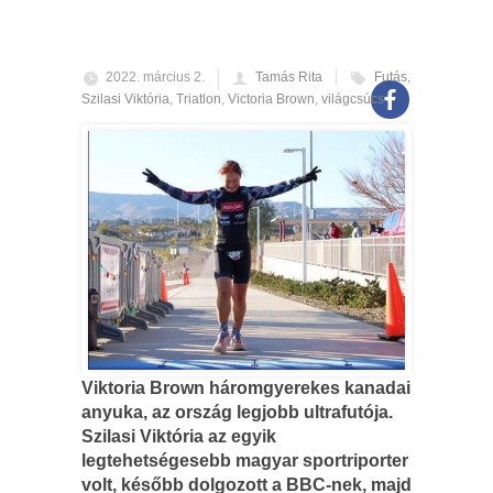
2022. március 2.
Tamás Rita
Futás
,
Szilasi Viktória
,
Triatlon
,
Victoria Brown
,
világcsúcs
Viktoria Brown háromgyerekes kanadai
anyuka, az ország legjobb ultrafutója.
Szilasi Viktória az egyik
legtehetségesebb magyar sportriporter
volt, később dolgozott a BBC-nek, majd