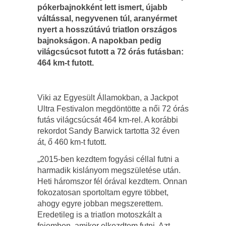
pókerbajnokként lett ismert, újabb
váltással, negyvenen túl, aranyérmet
nyert a hosszútávú triatlon országos
bajnokságon. A napokban pedig
világcsúcsot futott a 72 órás futásban:
464 km-t futott.
Viki az Egyesült Államokban, a Jackpot
Ultra Festivalon megdöntötte a női 72 órás
futás világcsúcsát 464 km-rel. A korábbi
rekordot Sandy Barwick tartotta 32 éven
át, ő 460 km-t futott.
„2015-ben kezdtem fogyási céllal futni a
harmadik kislányom megszületése után.
Heti háromszor fél órával kezdtem. Onnan
fokozatosan sportoltam egyre többet,
ahogy egyre jobban megszerettem.
Eredetileg is a triatlon motoszkált a
fejemben, amikor elkezdtem futni. Azt