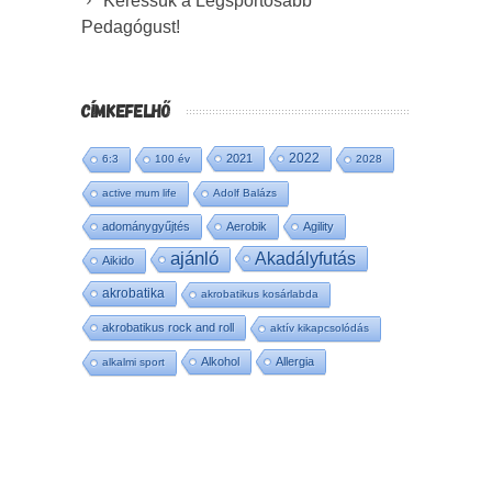
Keressük a Legsportosabb
Pedagógust!
CÍMKEFELHŐ
2022
2021
6:3
100 év
2028
active mum life
Adolf Balázs
adománygyűjtés
Aerobik
Agility
ajánló
Akadályfutás
Aikido
akrobatika
akrobatikus kosárlabda
akrobatikus rock and roll
aktív kikapcsolódás
Alkohol
Allergia
alkalmi sport