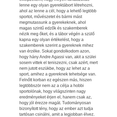
lenne egy olyan gyerektábort létrehozni,
ahol az lenne a cél, hogy a lehető legtöbb
sportot, művészetet és bármi mást
megmutassunk a gyerekeknek, ahol
magas szintű edzők és szakemberek
nézik meg őket, és a tábor végén a szülő
kapna egy olyan értékelést, hogy a
szakemberek szerint a gyereknek mihez
van érzéke. Sokat gondolkodom azon,
hogy hány Andre Agassi van, akit a szülei
sosem vittek el teniszezni, csak azért, mert
nem jutott eszükbe, hogy az lehet az a
sport, amihez a gyereknek tehetsége van.
Felnőtt korban ez egészen más, hiszen
legtöbbször nem az a célja a hobbi
sportolónak, hogy világszinten nagy
eredményeket érjen el, hanem csak az,
hogy jól érezze magát. Tudományosan
bizonyított tény, hogy az ember azt tudja
tartósan csinálni, amit a legjobban élvez.