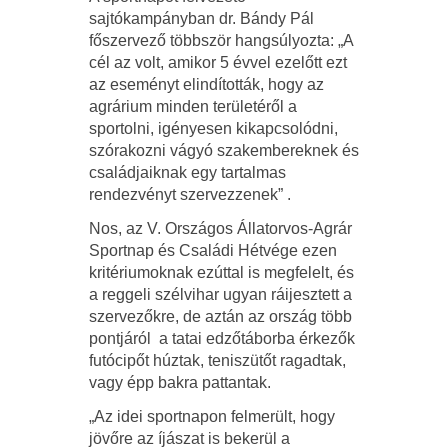
sajtókampányban dr. Bándy Pál
főszervező többször hangsúlyozta: „A
cél az volt, amikor 5 évvel ezelőtt ezt
az eseményt elindították, hogy az
agrárium minden területéről a
sportolni, igényesen kikapcsolódni,
szórakozni vágyó szakembereknek és
családjaiknak egy tartalmas
rendezvényt szervezzenek” .
Nos, az V. Országos Állatorvos-Agrár
Sportnap és Családi Hétvége ezen
kritériumoknak ezúttal is megfelelt, és
a reggeli szélvihar ugyan ráijesztett a
szervezőkre, de aztán az ország több
pontjáról a tatai edzőtáborba érkezők
futócipőt húztak, teniszütőt ragadtak,
vagy épp bakra pattantak.
„Az idei sportnapon felmerült, hogy
jövőre az íjászat is bekerül a