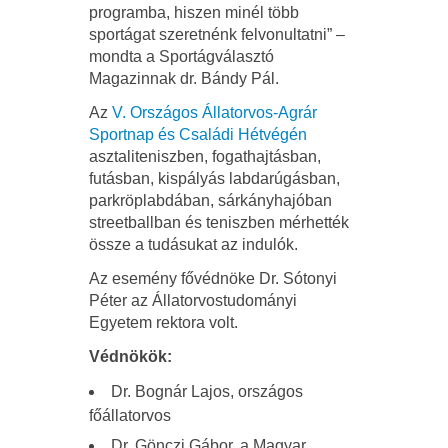
programba, hiszen minél több
sportágat szeretnénk felvonultatni” –
mondta a Sportágválasztó
Magazinnak dr. Bándy Pál.
Az
V. Országos Állatorvos-Agrár
Sportnap és Családi Hétvégén
asztaliteniszben, fogathajtásban,
futásban, kispályás labdarúgásban,
parkröplabdában, sárkányhajóban
streetballban és teniszben mérhették
össze a tudásukat az indulók.
Az esemény fővédnöke Dr. Sótonyi
Péter az Állatorvostudományi
Egyetem rektora volt.
Védnökök:
Dr. Bognár Lajos, országos
főállatorvos
Dr. Gönczi Gábor, a Magyar