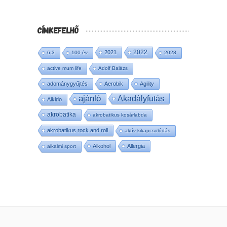
CÍMKEFELHŐ
2022
2021
6:3
100 év
2028
active mum life
Adolf Balázs
adománygyűjtés
Aerobik
Agility
ajánló
Akadályfutás
Aikido
akrobatika
akrobatikus kosárlabda
akrobatikus rock and roll
aktív kikapcsolódás
Alkohol
Allergia
alkalmi sport