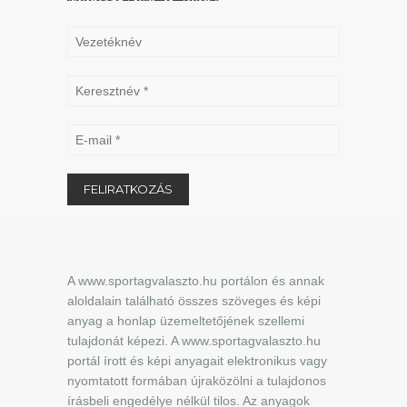
A www.sportagvalaszto.hu portálon és annak
aloldalain található összes szöveges és képi
anyag a honlap üzemeltetőjének szellemi
tulajdonát képezi. A www.sportagvalaszto.hu
portál írott és képi anyagait elektronikus vagy
nyomtatott formában újraközölni a tulajdonos
írásbeli engedélye nélkül tilos. Az anyagok