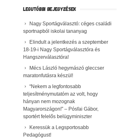
LEGUTÓBBI BEJEGYZÉSEK
Nagy Sportágválasztó: céges családi
sportnapból iskolai tananyag
Elindult a jelentkezés a szeptember
18-19-i Nagy Sportágválasztóra és
Hangszerválasztóra!
Mécs László hegymászó gleccser
maratonfutásra készül!
“Nekem a legfontosabb
teljesítménymutatóm az volt, hogy
hányan nem mozognak
Magyarországon!” – Pósfai Gábor,
sportért felelős belügyminiszter
Keressük a Legsportosabb
Pedagógust!