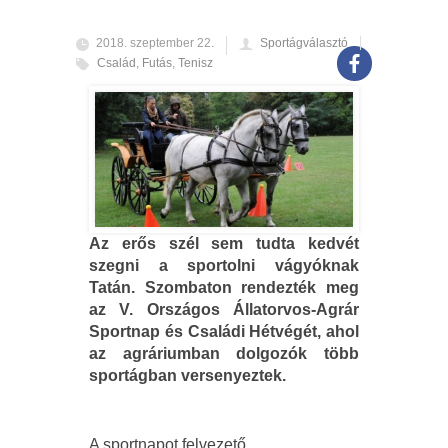
2018. szeptember 22.
Sportágválasztó
Család
,
Futás
,
Tenisz
Az erős szél sem tudta kedvét
szegni a sportolni vágyóknak
Tatán. Szombaton rendezték meg
az V. Országos Állatorvos-Agrár
Sportnap és Családi Hétvégét, ahol
az agráriumban dolgozók több
sportágban versenyeztek.
A sportnapot felvezető