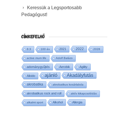
Keressük a Legsportosabb
Pedagógust!
CÍMKEFELHŐ
2022
2021
6:3
100 év
2028
active mum life
Adolf Balázs
adománygyűjtés
Aerobik
Agility
ajánló
Akadályfutás
Aikido
akrobatika
akrobatikus kosárlabda
akrobatikus rock and roll
aktív kikapcsolódás
Alkohol
Allergia
alkalmi sport