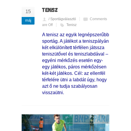
TENISZ
15
/ Sportágválasztó
Comments
máj
are Off
Tenisz
A tenisz az egyik legnépszerűbb
sportág. A játékot a teniszpá­lyán
két elkülönített térfélen játssza
teniszütővel és teniszlabdával –
egyéni mérkőzés esetén egy-
egy játékos, páros mérkőzésen
két-két játékos. Cél: az ellenfél
térfelére ütni a labdát úgy, hogy
azt ő ne tudja szabályosan
vissza­ütni.