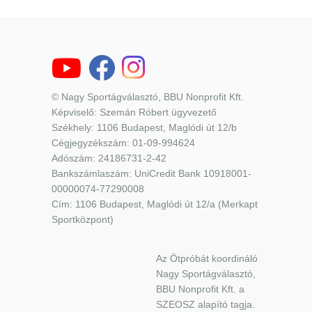
© Nagy Sportágválasztó, BBU Nonprofit Kft.
Képviselő: Szemán Róbert ügyvezető
Székhely: 1106 Budapest, Maglódi út 12/b
Cégjegyzékszám: 01-09-994624
Adószám: 24186731-2-42
Bankszámlaszám: UniCredit Bank 10918001-
00000074-77290008
Cím: 1106 Budapest, Maglódi út 12/a (Merkapt
Sportközpont)
Az Ötpróbát koordináló
Nagy Sportágválasztó,
BBU Nonprofit Kft. a
SZEOSZ alapító tagja.