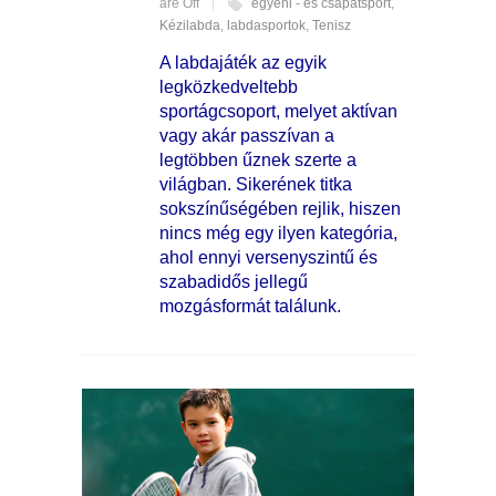
are Off
egyéni - és csapatsport
,
Kézilabda
,
labdasportok
,
Tenisz
A labdajáték az egyik
legközkedveltebb
sportágcsoport, melyet aktívan
vagy akár passzívan a
legtöbben űznek szerte a
világban. Sikerének titka
sokszínűségében rejlik, hiszen
nincs még egy ilyen kategória,
ahol ennyi versenyszintű és
szabadidős jellegű
mozgásformát találunk.