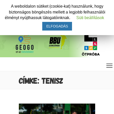
A weboldalon sütiket (cookie-kat) használunk, hogy
biztonságos böngészés mellett a legjobb felhasználói
élményt nyújthassuk látogatóinknak.
Süti beállítások
ELFOGADÁS
CÍMKE: TENISZ