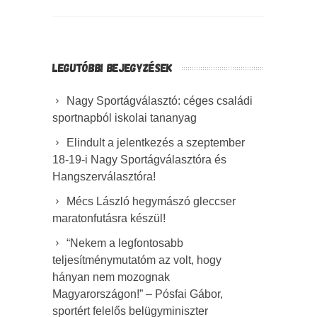
LEGUTÓBBI BEJEGYZÉSEK
Nagy Sportágválasztó: céges családi
sportnapból iskolai tananyag
Elindult a jelentkezés a szeptember
18-19-i Nagy Sportágválasztóra és
Hangszerválasztóra!
Mécs László hegymászó gleccser
maratonfutásra készül!
“Nekem a legfontosabb
teljesítménymutatóm az volt, hogy
hányan nem mozognak
Magyarországon!” – Pósfai Gábor,
sportért felelős belügyminiszter