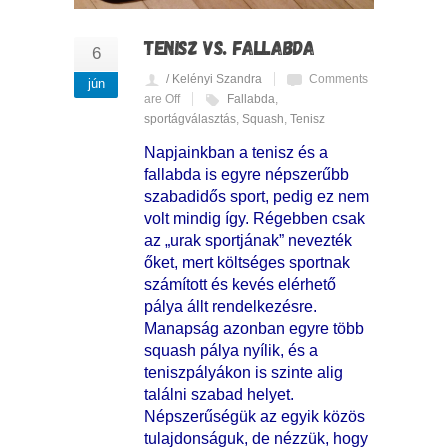
TENISZ VS. FALLABDA
6
/ Kelényi Szandra
Comments
jún
are Off
Fallabda
,
sportágválasztás
,
Squash
,
Tenisz
Napjainkban a tenisz és a
fallabda is egyre népszerűbb
szabadidős sport, pedig ez nem
volt mindig így. Régebben csak
az „urak sportjának” nevezték
őket, mert költséges sportnak
számított és kevés elérhető
pálya állt rendelkezésre.
Manapság azonban egyre több
squash pálya nyílik, és a
teniszpályákon is szinte alig
találni szabad helyet.
Népszerűségük az egyik közös
tulajdonságuk, de nézzük, hogy