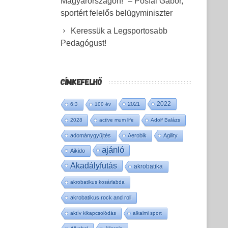
Magyarországon!” – Pósfai Gábor,
sportért felelős belügyminiszter
Keressük a Legsportosabb
Pedagógust!
CÍMKEFELHŐ
2022
2021
6:3
100 év
2028
active mum life
Adolf Balázs
adománygyűjtés
Aerobik
Agility
ajánló
Aikido
Akadályfutás
akrobatika
akrobatikus kosárlabda
akrobatikus rock and roll
aktív kikapcsolódás
alkalmi sport