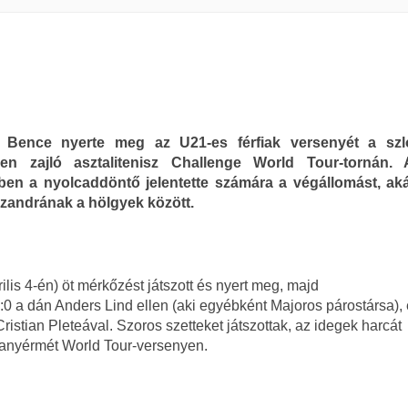
 Bence nyerte meg az U21-es férfiak versenyét a szlo
en zajló asztalitenisz Challenge World Tour-tornán. 
ben a nyolcaddöntő jelentette számára a végállomást, ak
zandrának a hölgyek között.
is 4-én) öt mérkőzést játszott és nyert meg, majd
:0 a dán Anders Lind ellen (aki egyébként Majoros párostársa),
ristian Pleteával. Szoros szetteket játszottak, az idegek harcát
ranyérmét World Tour-versenyen.