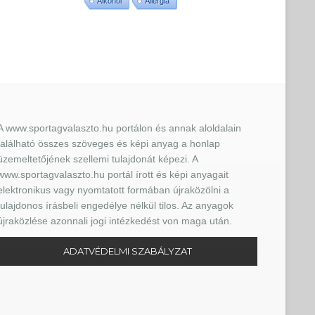
Alkohol
Allergia
A www.sportagvalaszto.hu portálon és annak aloldalain
található összes szöveges és képi anyag a honlap
üzemeltetőjének szellemi tulajdonát képezi. A
www.sportagvalaszto.hu portál írott és képi anyagait
elektronikus vagy nyomtatott formában újraközölni a
tulajdonos írásbeli engedélye nélkül tilos. Az anyagok
újraközlése azonnali jogi intézkedést von maga után.
ADATVÉDELMI SZABÁLYZAT