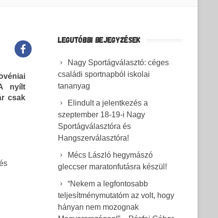
LEGUTÓBBI BEJEGYZÉSEK
Nagy Sportágválasztó: céges
családi sportnapból iskolai
véniai
tananyag
A nyílt
ár csak
Elindult a jelentkezés a
szeptember 18-19-i Nagy
Sportágválasztóra és
Hangszerválasztóra!
Mécs László hegymászó
 és
gleccser maratonfutásra készül!
“Nekem a legfontosabb
teljesítménymutatóm az volt, hogy
hányan nem mozognak