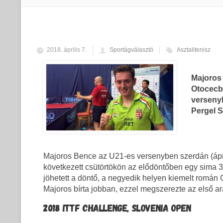
2018. április 7.
Sportágválasztó
Asztalitenisz
Majoros
Otocecb
verseny
Pergel S
Majoros Bence az U21-es versenyben szerdán (ápril
következett csütörtökön az elődöntőben egy sima 3
jöhetett a döntő, a negyedik helyen kiemelt román C
Majoros bírta jobban, ezzel megszerezte az első a
2018 ITTF CHALLENGE, SLOVENIA OPEN