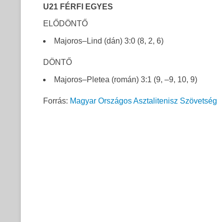
U21 FÉRFI EGYES
ELŐDÖNTŐ
Majoros–Lind (dán) 3:0 (8, 2, 6)
DÖNTŐ
Majoros–Pletea (román) 3:1 (9, –9, 10, 9)
Forrás:
Magyar Országos Asztalitenisz Szövetség