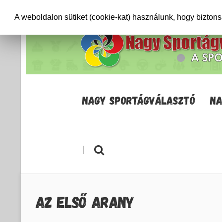
+36706471652
info@sportagvalaszto.hu
A weboldalon sütiket (cookie-kat) használunk, hogy bizton
NAGY SPORTÁGVÁLASZTÓ
NA
|
AZ ELSŐ ARANY