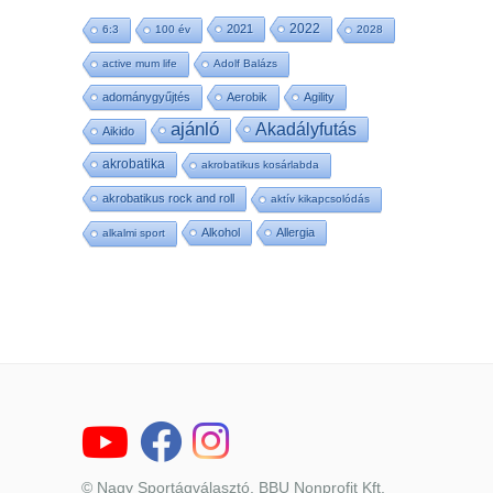
2022
2021
6:3
100 év
2028
active mum life
Adolf Balázs
adománygyűjtés
Aerobik
Agility
ajánló
Akadályfutás
Aikido
akrobatika
akrobatikus kosárlabda
akrobatikus rock and roll
aktív kikapcsolódás
Alkohol
Allergia
alkalmi sport
© Nagy Sportágválasztó, BBU Nonprofit Kft.