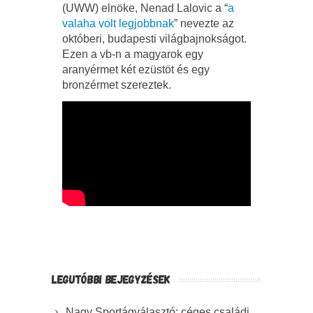
(UWW) elnöke, Nenad Lalovic a “
a
valaha volt legjobbnak
” nevezte az
októberi, budapesti világbajnokságot.
Ezen a vb-n a magyarok egy
aranyérmet két ezüstöt és egy
bronzérmet szereztek.
LEGUTÓBBI BEJEGYZÉSEK
Nagy Sportágválasztó: céges családi