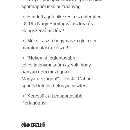
sportnapból iskolai tananyag
Elindult a jelentkezés a szeptember
18-19-i Nagy Sportágválasztóra és
Hangszerválasztóra!
Mécs László hegymászó gleccser
maratonfutásra készül!
“Nekem a legfontosabb
teljesítménymutatóm az volt, hogy
hányan nem mozognak
Magyarországon!” – Pósfai Gábor,
sportért felelős belügyminiszter
Keressük a Legsportosabb
Pedagógust!
CÍMKEFELHŐ