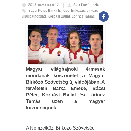
2018. november 12.
Sportágválasztó
Bácsi Péter
,
Barka Emese
,
Birkózás
,
birkózó-
világbajnokság
,
Korpási Bálint
,
Lőrincz Tamás
Magyar világbajnoki érmesek
mondanak köszönetet a Magyar
Birkózó Szövetség új videójában. A
felvételen Barka Emese, Bácsi
Péter, Korpási Bálint és Lőrincz
Tamás üzen a magyar
közönségnek.
A Nemzetközi Birkózó Szövetség