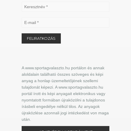
A www.sportagvalaszto.hu portálon és annak
aloldalain található összes szöveges és képi
anyag a honlap üzemeltetőjének szellemi
tulajdonát képezi. A www.sportagvalaszto.hu
portál írott és képi anyagait elektronikus vagy
nyomtatott formában újraközölni a tulajdonos
írásbeli engedélye nélkül tilos. Az anyagok
újraközlése azonnali jogi intézkedést von maga
után.