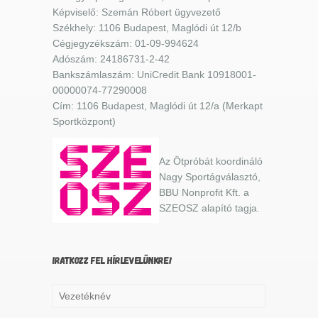
Képviselő: Szemán Róbert ügyvezető
Székhely: 1106 Budapest, Maglódi út 12/b
Cégjegyzékszám: 01-09-994624
Adószám: 24186731-2-42
Bankszámlaszám: UniCredit Bank 10918001-
00000074-77290008
Cím: 1106 Budapest, Maglódi út 12/a (Merkapt
Sportközpont)
Az Ötpróbát koordináló
Nagy Sportágválasztó,
BBU Nonprofit Kft. a
SZEOSZ alapító tagja.
IRATKOZZ FEL HÍRLEVELÜNKRE!