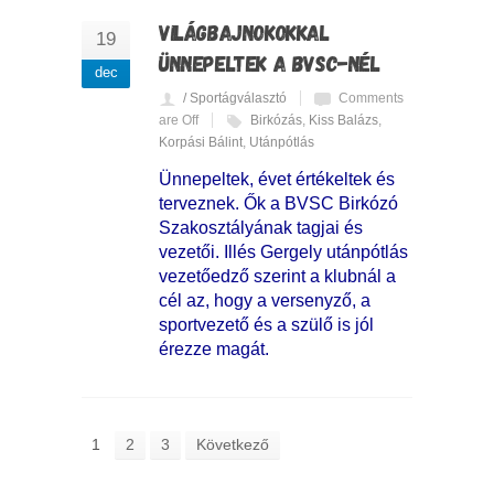
VILÁGBAJNOKOKKAL
19
ÜNNEPELTEK A BVSC-NÉL
dec
/ Sportágválasztó
Comments
are Off
Birkózás
,
Kiss Balázs
,
Korpási Bálint
,
Utánpótlás
Ünnepeltek, évet értékeltek és
terveznek. Ők a BVSC Birkózó
Szakosztályának tagjai és
vezetői. Illés Gergely utánpótlás
vezetőedző szerint a klubnál a
cél az, hogy a versenyző, a
sportvezető és a szülő is jól
érezze magát.
1
2
3
Következő