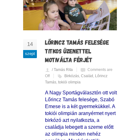
LŐRINCZ TAMÁS FELESÉGE
14
TITKOS ÜZENETTEL
szept
MOTIVÁLTA FÉRJÉT
/ Tamás Rita
Comments are
Off
Birkózás
,
Család
,
Lőrincz
Tamás
,
tokiói olimpia
A Nagy Sportágválasztón ott volt
Lőrincz Tamás felesége, Szabó
Emese is a két gyermekükkel. A
tokiói olimpián aranyérmet nyert
birkózó azt nyilatkozta, a
családja lebegett a szeme előtt
az olimpia minden nehéz