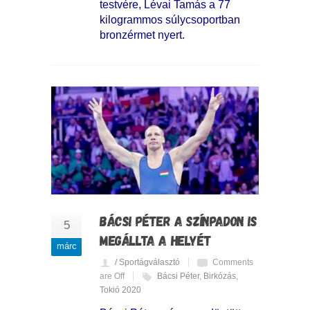
testvére, Lévai Tamás a 77
kilogrammos súlycsoportban
bronzérmet nyert.
BÁCSI PÉTER A SZÍNPADON IS
5
MEGÁLLTA A HELYÉT
márc
/ Sportágválasztó
Comments
are Off
Bácsi Péter
,
Birkózás
,
Tokió 2020