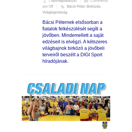
/ Sportágválasztó
Comments
are Off
Bácsi Péter
,
Birkózás
,
Világbajnokság
Bácsi Péternek elsősorban a
fiatalok felkészülését segíti a
jövőben. Mindemellett a saját
edzéseit is elvégzi. A kétszeres
világbajnok birkózó a jövőbeli
terveiről beszélt a DIGI Sport
híradójának.