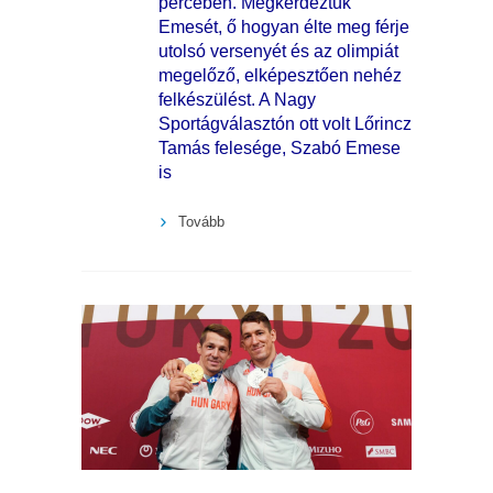
percében. Megkérdeztük
Emesét, ő hogyan élte meg férje
utolsó versenyét és az olimpiát
megelőző, elképesztően nehéz
felkészülést. A Nagy
Sportágválasztón ott volt Lőrincz
Tamás felesége, Szabó Emese
is
Tovább