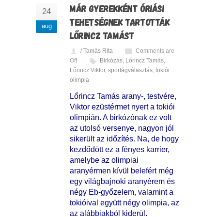
MÁR GYEREKKÉNT ÓRIÁSI
24
TEHETSÉGNEK TARTOTTÁK
aug
LŐRINCZ TAMÁST
/ Tamás Rita
Comments are
Off
Birkózás
,
Lőrincz Tamás
,
Lőrincz Viktor
,
sportágválasztás
,
tokiói
olimpia
Lőrincz Tamás arany-, testvére,
Viktor ezüstérmet nyert a tokiói
olimpián. A birkózónak ez volt
az utolsó versenye, nagyon jól
sikerült az időzítés. Na, de hogy
kezdődött ez a fényes karrier,
amelybe az olimpiai
aranyérmen kívül belefért még
egy világbajnoki aranyérem és
négy Eb-győzelem, valamint a
tokióival együtt négy olimpia, az
az alábbiakból kiderül.