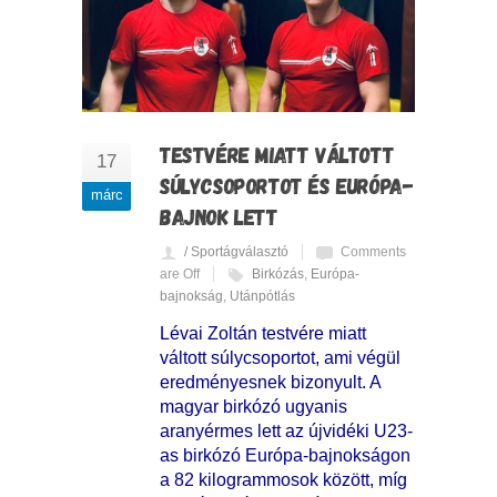
TESTVÉRE MIATT VÁLTOTT
17
SÚLYCSOPORTOT ÉS EURÓPA-
márc
BAJNOK LETT
/ Sportágválasztó
Comments
are Off
Birkózás
,
Európa-
bajnokság
,
Utánpótlás
Lévai Zoltán testvére miatt
váltott súlycsoportot, ami végül
eredményesnek bizonyult. A
magyar birkózó ugyanis
aranyérmes lett az újvidéki U23-
as birkózó Európa-bajnokságon
a 82 kilogrammosok között, míg