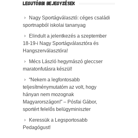
LEGUTÓBBI BEJEGYZÉSEK
Nagy Sportágválasztó: céges családi
sportnapból iskolai tananyag
Elindult a jelentkezés a szeptember
18-19-i Nagy Sportágválasztóra és
Hangszerválasztóra!
Mécs László hegymászó gleccser
maratonfutásra készül!
“Nekem a legfontosabb
teljesítménymutatóm az volt, hogy
hányan nem mozognak
Magyarországon!” – Pósfai Gábor,
sportért felelős belügyminiszter
Keressük a Legsportosabb
Pedagógust!