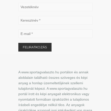
A www.sportagvalaszto.hu portálon és annak
aloldalain található összes szöveges és képi
anyag a honlap üzemeltetőjének szellemi
tulajdonát képezi. A www.sportagvalaszto.hu
portál írott és képi anyagait elektronikus vagy
nyomtatott formában újraközölni a tulajdonos
írásbeli engedélye nélkül tilos. Az anyagok
újraközlése azonnali jogi intézkedést von maga