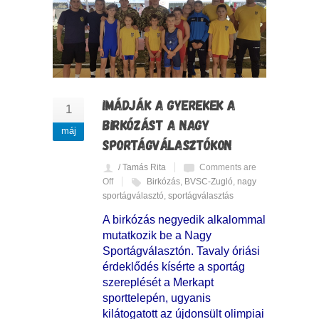
IMÁDJÁK A GYEREKEK A
1
BIRKÓZÁST A NAGY
máj
SPORTÁGVÁLASZTÓKON
/ Tamás Rita
Comments are
Off
Birkózás
,
BVSC-Zugló
,
nagy
sportágválasztó
,
sportágválasztás
A birkózás negyedik alkalommal
mutatkozik be a Nagy
Sportágválasztón. Tavaly óriási
érdeklődés kísérte a sportág
szereplését a Merkapt
sporttelepén, ugyanis
kilátogatott az újdonsült olimpiai