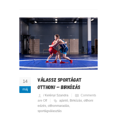
VÁLASSZ SPORTÁGAT
14
OTTHON! – BIRKÓZÁS
máj
/ Kelényi Szandra
Comments
are Off
ajánló
,
Birkózás
,
otthoni
edzés
,
otthonmaradás
,
sportágválasztás