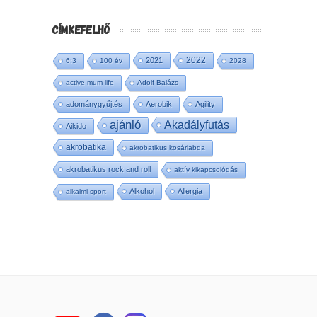
CÍMKEFELHŐ
2022
2021
6:3
100 év
2028
active mum life
Adolf Balázs
adománygyűjtés
Aerobik
Agility
ajánló
Akadályfutás
Aikido
akrobatika
akrobatikus kosárlabda
akrobatikus rock and roll
aktív kikapcsolódás
Alkohol
Allergia
alkalmi sport