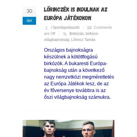
LŐRINCZÉK IS INDULNAK AZ
30
EURÓPA JÁTÉKOKON
ápr
/ Sportágválasztó
Comments
are Off
Birkózás
,
birkózó-
világbajnokság
,
Lőrincz Tamás
Országos bajnokságra
készülnek a kötöttfogású
birkózók. A bukaresti Európa-
bajnokság után a következő
nagy nemzetközi megmérettetés
az Európa Játékok lesz, de az
év főversenye továbbra is az
őszi világbajnokság számukra.