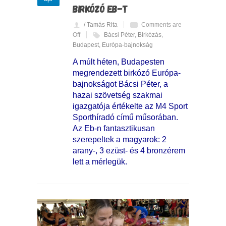
BIRKÓZÓ EB-T
/ Tamás Rita
Comments are
Off
Bácsi Péter
,
Birkózás
,
Budapest
,
Európa-bajnokság
A múlt héten, Budapesten
megrendezett birkózó Európa-
bajnokságot Bácsi Péter, a
hazai szövetség szakmai
igazgatója értékelte az M4 Sport
Sporthíradó című műsorában.
Az Eb-n fantasztikusan
szerepeltek a magyarok: 2
arany-, 3 ezüst- és 4 bronzérem
lett a mérlegük.