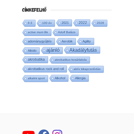
CÍMKEFELHŐ
2022
2021
6:3
100 év
2028
active mum life
Adolf Balázs
adománygyűjtés
Aerobik
Agility
ajánló
Akadályfutás
Aikido
akrobatika
akrobatikus kosárlabda
akrobatikus rock and roll
aktív kikapcsolódás
Alkohol
Allergia
alkalmi sport