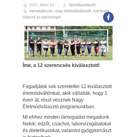
2021. július 13.
Sportágválasztó
bemutatkozás
,
nagy életmódválasztó
,
nyertesek
,
válaszd az egészséget
Íme, a 12 szerencsés kiválasztott!
Fogadjátok sok szeretettel 12 kiválasztott
életmódváltónkat, akik vállalták, hogy 1
éven át, részt vesznek Nagy
Életmódválasztó programunkban.
Mi ehhez minden támogatást megadunk
Nekik: edzőt, coachot, laborvizsgálatokat
és dietetikusokat, valamint gyógytornászt