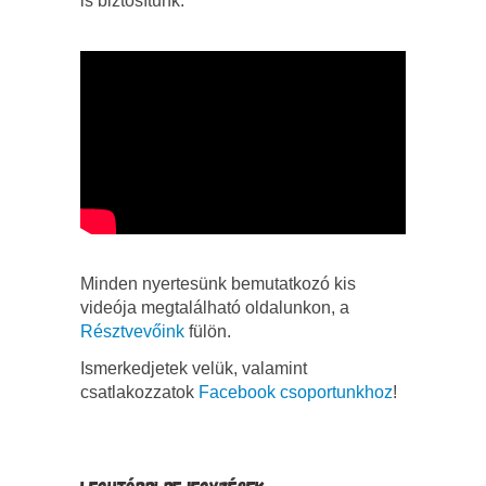
is biztosítunk.
Minden nyertesünk bemutatkozó kis
videója megtalálható oldalunkon, a
Résztvevőink
fülön.
Ismerkedjetek velük, valamint
csatlakozzatok
Facebook csoportunkhoz
!