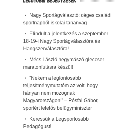
LEGUTÓBBI BEJEGYZÉSEK
Nagy Sportágválasztó: céges családi
sportnapból iskolai tananyag
Elindult a jelentkezés a szeptember
18-19-i Nagy Sportágválasztóra és
Hangszerválasztóra!
Mécs László hegymászó gleccser
maratonfutásra készül!
“Nekem a legfontosabb
teljesítménymutatóm az volt, hogy
hányan nem mozognak
Magyarországon!” – Pósfai Gábor,
sportért felelős belügyminiszter
Keressük a Legsportosabb
Pedagógust!