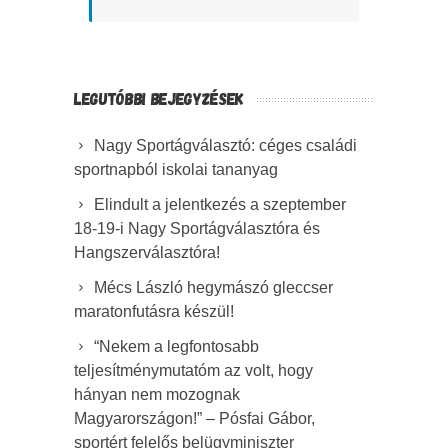
LEGUTÓBBI BEJEGYZÉSEK
Nagy Sportágválasztó: céges családi
sportnapból iskolai tananyag
Elindult a jelentkezés a szeptember
18-19-i Nagy Sportágválasztóra és
Hangszerválasztóra!
Mécs László hegymászó gleccser
maratonfutásra készül!
“Nekem a legfontosabb
teljesítménymutatóm az volt, hogy
hányan nem mozognak
Magyarországon!” – Pósfai Gábor,
sportért felelős belügyminiszter