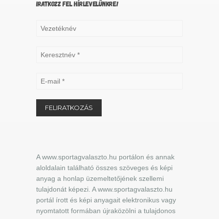
IRATKOZZ FEL HÍRLEVELÜNKRE!
A www.sportagvalaszto.hu portálon és annak
aloldalain található összes szöveges és képi
anyag a honlap üzemeltetőjének szellemi
tulajdonát képezi. A www.sportagvalaszto.hu
portál írott és képi anyagait elektronikus vagy
nyomtatott formában újraközölni a tulajdonos