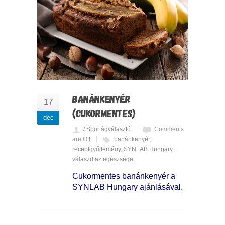
BANÁNKENYÉR
17
(CUKORMENTES)
dec
/ Sportágválasztó
Comments
are Off
banánkenyér
,
receptgyűjtemény
,
SYNLAB Hungary
,
válaszd az egészséget
Cukormentes banánkenyér a
SYNLAB Hungary ajánlásával.