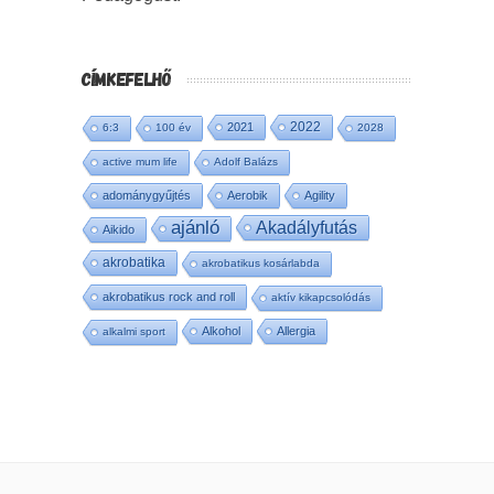
CÍMKEFELHŐ
2022
2021
6:3
100 év
2028
active mum life
Adolf Balázs
adománygyűjtés
Aerobik
Agility
ajánló
Akadályfutás
Aikido
akrobatika
akrobatikus kosárlabda
akrobatikus rock and roll
aktív kikapcsolódás
Alkohol
Allergia
alkalmi sport