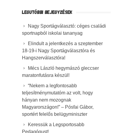
LEGUTÓBBI BEJEGYZÉSEK
Nagy Sportágválasztó: céges családi
sportnapból iskolai tananyag
Elindult a jelentkezés a szeptember
18-19-i Nagy Sportágválasztóra és
Hangszerválasztóra!
Mécs László hegymászó gleccser
maratonfutásra készül!
“Nekem a legfontosabb
teljesítménymutatóm az volt, hogy
hányan nem mozognak
Magyarországon!” – Pósfai Gábor,
sportért felelős belügyminiszter
Keressük a Legsportosabb
Pedagógust!