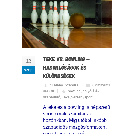
TEKE VS. BOWLING –
13
HASONLÓSÁGOK ÉS
szept
KÜLÖNBSÉGEK
/ Kelényi Szandra
Comments
are Off
bowling
,
golyójáték
,
szabadidő
,
Teke
,
versenysport
A teke és a bowling is népszerű
sportoknak számítanak
hazánkban. Míg utóbbi inkább
szabadidős mozgásformaként
ismert, addig a tekét