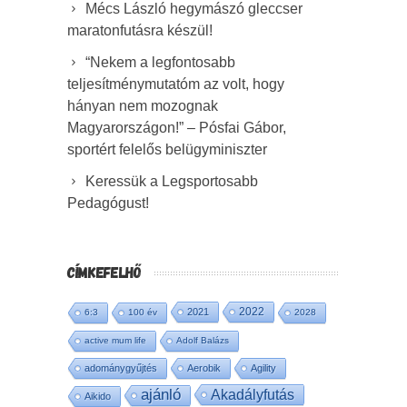
Mécs László hegymászó gleccser
maratonfutásra készül!
“Nekem a legfontosabb
teljesítménymutatóm az volt, hogy
hányan nem mozognak
Magyarországon!” – Pósfai Gábor,
sportért felelős belügyminiszter
Keressük a Legsportosabb
Pedagógust!
CÍMKEFELHŐ
2022
2021
6:3
100 év
2028
active mum life
Adolf Balázs
adománygyűjtés
Aerobik
Agility
ajánló
Akadályfutás
Aikido