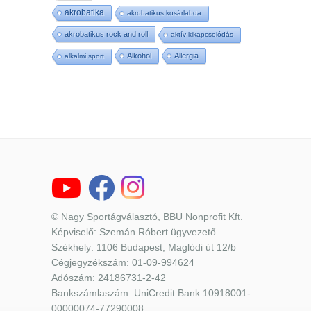
akrobatika
akrobatikus kosárlabda
akrobatikus rock and roll
aktív kikapcsolódás
Alkohol
Allergia
alkalmi sport
© Nagy Sportágválasztó, BBU Nonprofit Kft.
Képviselő: Szemán Róbert ügyvezető
Székhely: 1106 Budapest, Maglódi út 12/b
Cégjegyzékszám: 01-09-994624
Adószám: 24186731-2-42
Bankszámlaszám: UniCredit Bank 10918001-
00000074-77290008