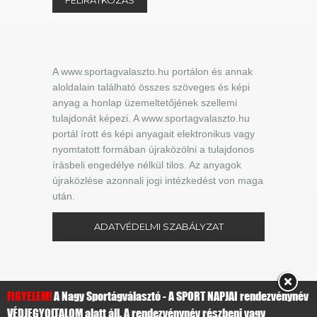
A www.sportagvalaszto.hu portálon és annak
aloldalain található összes szöveges és képi
anyag a honlap üzemeltetőjének szellemi
tulajdonát képezi. A www.sportagvalaszto.hu
portál írott és képi anyagait elektronikus vagy
nyomtatott formában újraközölni a tulajdonos
írásbeli engedélye nélkül tilos. Az anyagok
újraközlése azonnali jogi intézkedést von maga
után.
ADATVÉDELMI SZABÁLYZAT
FIGYELEM!
A Nagy Sportágválasztó - A SPORT NAPJAI rendezvénynév
VÉDJEGYOLTALOM alatt áll. A rendezvénynév részbeni vagy