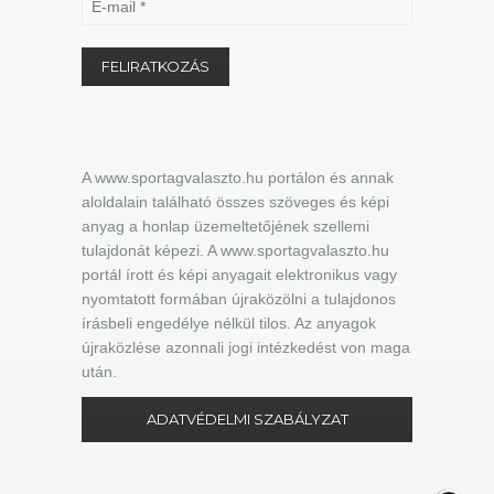
A www.sportagvalaszto.hu portálon és annak
aloldalain található összes szöveges és képi
anyag a honlap üzemeltetőjének szellemi
tulajdonát képezi. A www.sportagvalaszto.hu
portál írott és képi anyagait elektronikus vagy
nyomtatott formában újraközölni a tulajdonos
írásbeli engedélye nélkül tilos. Az anyagok
újraközlése azonnali jogi intézkedést von maga
után.
ADATVÉDELMI SZABÁLYZAT