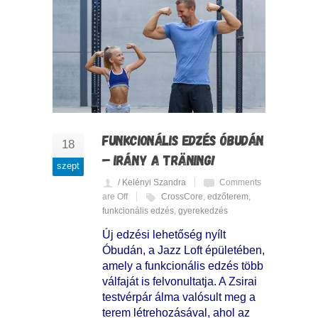
FUNKCIONÁLIS EDZÉS ÓBUDÁN
18
– IRÁNY A TRÄNING!
szept
/ Kelényi Szandra
Comments
are Off
CrossCore
,
edzőterem
,
funkcionális edzés
,
gyerekedzés
Új edzési lehetőség nyílt
Óbudán, a Jazz Loft épületében,
amely a funkcionális edzés több
válfaját is felvonultatja. A Zsirai
testvérpár álma valósult meg a
terem létrehozásával, ahol az