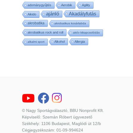
adománygyűjtés
Aerobik
Agility
ajánló
Akadályfutás
Aikido
akrobatika
akrobatikus kosárlabda
akrobatikus rock and roll
aktív kikapcsolódás
Alkohol
Allergia
alkalmi sport
© Nagy Sportágválasztó, BBU Nonprofit Kft.
Képviselő: Szemán Róbert ügyvezető
Székhely: 1106 Budapest, Maglódi út 12/b
Cégjegyzékszám: 01-09-994624