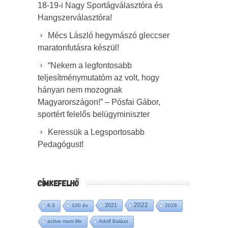
18-19-i Nagy Sportágválasztóra és
Hangszerválasztóra!
Mécs László hegymászó gleccser
maratonfutásra készül!
“Nekem a legfontosabb
teljesítménymutatóm az volt, hogy
hányan nem mozognak
Magyarországon!” – Pósfai Gábor,
sportért felelős belügyminiszter
Keressük a Legsportosabb
Pedagógust!
CÍMKEFELHŐ
2022
2021
6:3
100 év
2028
active mum life
Adolf Balázs