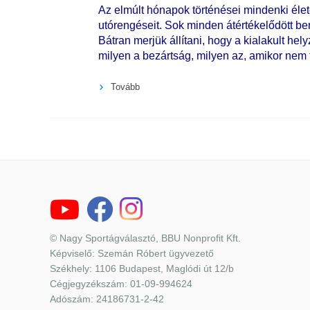
Az elmúlt hónapok történései mindenki éle
utórengéseit. Sok minden átértékelődött be
Bátran merjük állítani, hogy a kialakult hel
milyen a bezártság, milyen az, amikor nem t
Tovább
© Nagy Sportágválasztó, BBU Nonprofit Kft.
Képviselő: Szemán Róbert ügyvezető
Székhely: 1106 Budapest, Maglódi út 12/b
Cégjegyzékszám: 01-09-994624
Adószám: 24186731-2-42