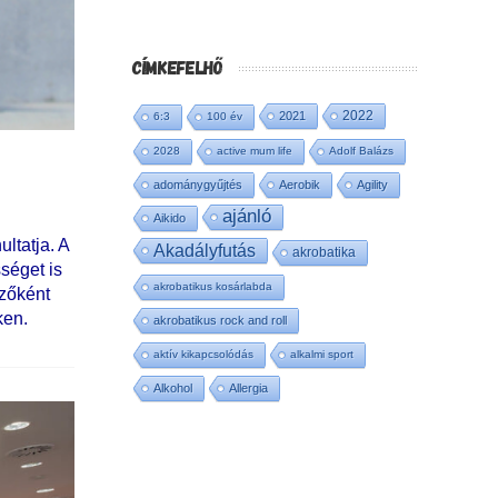
CÍMKEFELHŐ
2022
2021
6:3
100 év
2028
active mum life
Adolf Balázs
adománygyűjtés
Aerobik
Agility
ajánló
Aikido
ltatja. A
Akadályfutás
akrobatika
séget is
akrobatikus kosárlabda
dzőként
ken.
akrobatikus rock and roll
aktív kikapcsolódás
alkalmi sport
Alkohol
Allergia