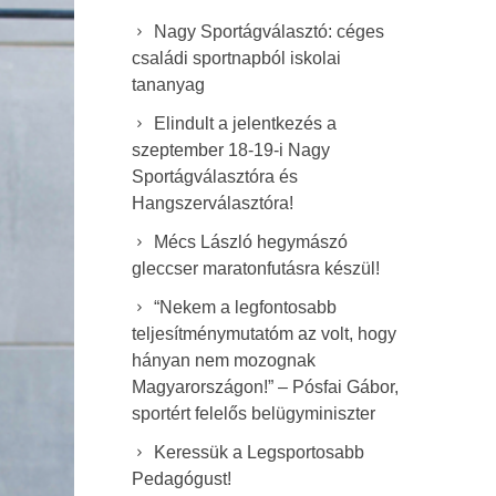
Nagy Sportágválasztó: céges
családi sportnapból iskolai
tananyag
Elindult a jelentkezés a
szeptember 18-19-i Nagy
Sportágválasztóra és
Hangszerválasztóra!
Mécs László hegymászó
gleccser maratonfutásra készül!
“Nekem a legfontosabb
teljesítménymutatóm az volt, hogy
hányan nem mozognak
Magyarországon!” – Pósfai Gábor,
sportért felelős belügyminiszter
Keressük a Legsportosabb
Pedagógust!