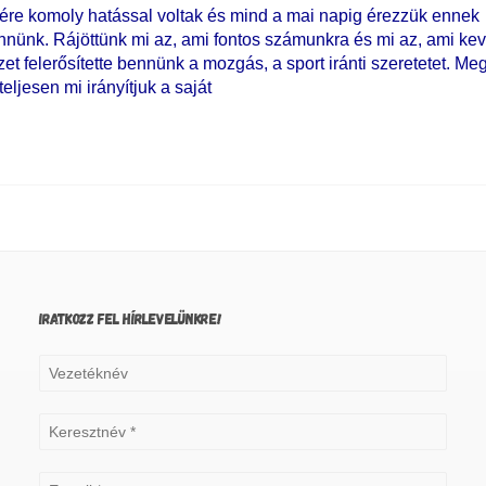
tére komoly hatással voltak és mind a mai napig érezzük ennek
nnünk. Rájöttünk mi az, ami fontos számunkra és mi az, ami ke
yzet felerősítette bennünk a mozgás, a sport iránti szeretetet. Me
eljesen mi irányítjuk a saját
IRATKOZZ FEL HÍRLEVELÜNKRE!