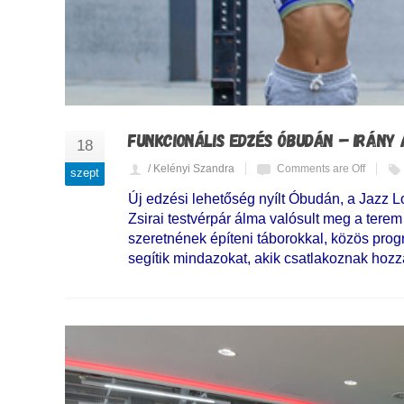
FUNKCIONÁLIS EDZÉS ÓBUDÁN – IRÁNY 
18
/ Kelényi Szandra
Comments are Off
szept
Új edzési lehetőség nyílt Óbudán, a Jazz Lof
Zsirai testvérpár álma valósult meg a terem
szeretnének építeni táborokkal, közös prog
segítik mindazokat, akik csatlakoznak hozzá