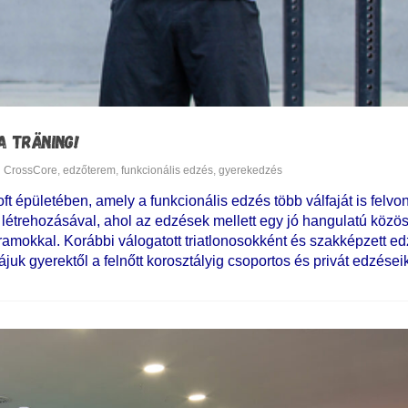
A TRÄNING!
CrossCore
,
edzőterem
,
funkcionális edzés
,
gyerekedzés
t épületében, amely a funkcionális edzés több válfaját is felvonu
 létrehozásával, ahol az edzések mellett egy jó hangulatú közös
ramokkal. Korábbi válogatott triatlonosokként és szakképzett e
juk gyerektől a felnőtt korosztályig csoportos és privát edzései