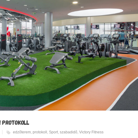
I PROTOKOLL
edzőterem
,
protokoll
,
Sport
,
szabadidő
,
Victory Fitness