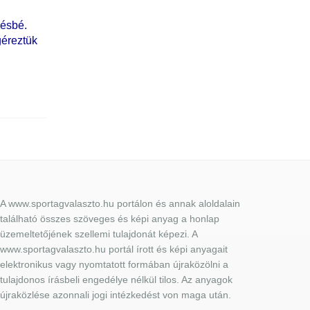
vésbé.
géreztük
A www.sportagvalaszto.hu portálon és annak aloldalain
található összes szöveges és képi anyag a honlap
üzemeltetőjének szellemi tulajdonát képezi. A
www.sportagvalaszto.hu portál írott és képi anyagait
elektronikus vagy nyomtatott formában újraközölni a
tulajdonos írásbeli engedélye nélkül tilos. Az anyagok
újraközlése azonnali jogi intézkedést von maga után.