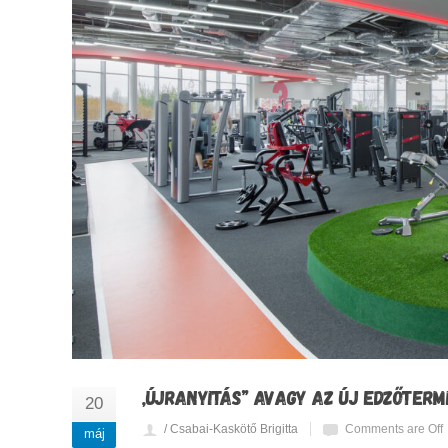
„ÚJRANYITÁS” AVAGY AZ ÚJ EDZŐTERM
20
/ Csabai-Kaskötő Brigitta
Comments are Off
máj