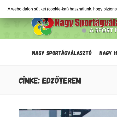
+36706471652
info@sportagvalaszto.hu
A weboldalon sütiket (cookie-kat) használunk, hogy bizton
NAGY SPORTÁGVÁLASZTÓ
NAGY 
CÍMKE: EDZŐTEREM