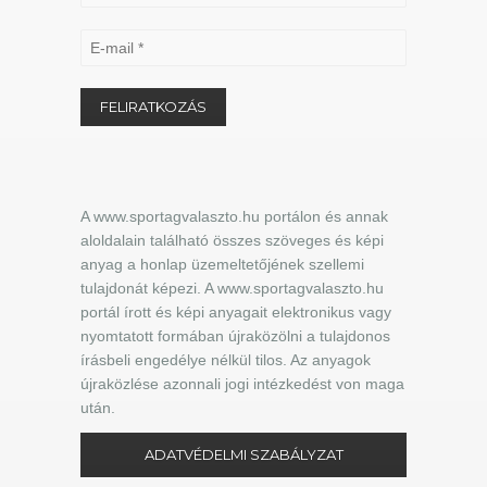
A www.sportagvalaszto.hu portálon és annak
aloldalain található összes szöveges és képi
anyag a honlap üzemeltetőjének szellemi
tulajdonát képezi. A www.sportagvalaszto.hu
portál írott és képi anyagait elektronikus vagy
nyomtatott formában újraközölni a tulajdonos
írásbeli engedélye nélkül tilos. Az anyagok
újraközlése azonnali jogi intézkedést von maga
után.
ADATVÉDELMI SZABÁLYZAT