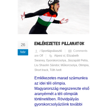
EMLÉKEZETES PILLANATOK
26
/ Sportágválasztó
Comments
febr
are Off
Alpesi sí
,
Elizabeth
Swaney
,
Gyorskorcsolya
,
Jászapáti Petra
,
Liu Shaolin Sándor
,
Műkorcsolya
,
Olimpia
,
Short track
,
Tóth Ivett
Emlékezetes marad számunkra
az idei téli olimpia.
Magyarország megszerezte első
aranyérmét a téli olimpiák
történetében. Rövidpályás
gyorskorcsolyázóink további