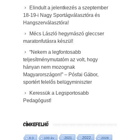
Elindult a jelentkezés a szeptember
18-19-i Nagy Sportágválasztóra és
Hangszerválasztóra!
Mécs László hegymászó gleccser
maratonfutásra készül!
“Nekem a legfontosabb
teljesítménymutatóm az volt, hogy
hányan nem mozognak
Magyarországon!” – Pósfai Gábor,
sportért felelős belügyminiszter
Keressük a Legsportosabb
Pedagógust!
CÍMKEFELHŐ
2022
2021
6:3
100 év
2028