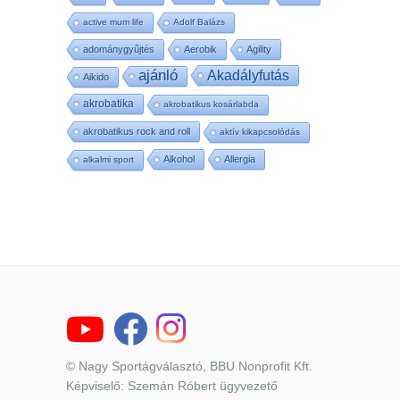
active mum life
Adolf Balázs
adománygyűjtés
Aerobik
Agility
ajánló
Akadályfutás
Aikido
akrobatika
akrobatikus kosárlabda
akrobatikus rock and roll
aktív kikapcsolódás
Alkohol
Allergia
alkalmi sport
© Nagy Sportágválasztó, BBU Nonprofit Kft.
Képviselő: Szemán Róbert ügyvezető