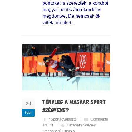
pontokat is szereztek, a korábbi
magyar pontszámrekordot is
megdöntve. De nemcsak ők
vitték hírünket…
TÉNYLEG A MAGYAR SPORT
20
SZÉGYENE?
febr
/ Sportágválasztó
Comments
are Off
Elizabeth Swaney
,
Freestyle sí
,
Olimpia