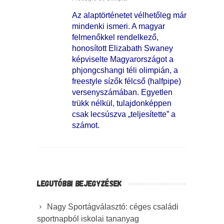
Az alaptörténetet vélhetőleg már
mindenki ismeri. A magyar
felmenőkkel rendelkező,
honosított Elizabath Swaney
képviselte Magyarországot a
phjongcshangi téli olimpián, a
freestyle sízők félcső (halfpipe)
versenyszámában. Egyetlen
trükk nélkül, tulajdonképpen
csak lecsúszva „teljesítette” a
számot.
LEGUTÓBBI BEJEGYZÉSEK
Nagy Sportágválasztó: céges családi
sportnapból iskolai tananyag