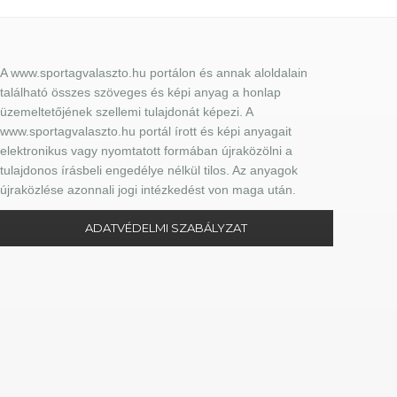
A www.sportagvalaszto.hu portálon és annak aloldalain
található összes szöveges és képi anyag a honlap
üzemeltetőjének szellemi tulajdonát képezi. A
www.sportagvalaszto.hu portál írott és képi anyagait
elektronikus vagy nyomtatott formában újraközölni a
tulajdonos írásbeli engedélye nélkül tilos. Az anyagok
újraközlése azonnali jogi intézkedést von maga után.
ADATVÉDELMI SZABÁLYZAT