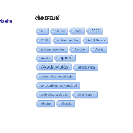
CÍMKEFELHŐ
iselte
2022
2021
6:3
100 év
2028
active mum life
Adolf Balázs
adománygyűjtés
Aerobik
Agility
ajánló
Aikido
Akadályfutás
akrobatika
akrobatikus kosárlabda
akrobatikus rock and roll
aktív kikapcsolódás
alkalmi sport
Alkohol
Allergia