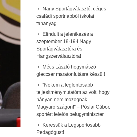
Nagy Sportágválasztó: céges
családi sportnapból iskolai
tananyag
Elindult a jelentkezés a
szeptember 18-19-i Nagy
Sportágválasztóra és
Hangszerválasztóra!
Mécs László hegymászó
gleccser maratonfutásra készül!
“Nekem a legfontosabb
teljesítménymutatóm az volt, hogy
hányan nem mozognak
Magyarországon!” – Pósfai Gábor,
sportért felelős belügyminiszter
Keressük a Legsportosabb
Pedagógust!