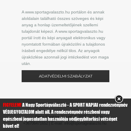
A www.sportagvalaszto.hu portálon és annak
aloldalain található összes szöveges és képi
anyag a honlap üzemeltetőjének szellemi
tulajdonát képezi. A www.sportagvalaszto.hu
portál írott és képi anyagait elektronikus vagy
nyomtatott formában újraközölni a tulajdonos
írásbeli engedélye nélkül tilos. Az anyagok
újraközlése azonnali jogi intézkedést von maga
után.
ADATVÉDELMI SZABÁLYZAT
FIGYELEM!
A Nagy Sportágválasztó - A SPORT NAPJAI rendezvénynév
VÉDJEGYOLTALOM alatt áll. A rendezvénynév részbeni vagy
Nagy Sportágválasztó
© 2019 | Telefon:
egészbeni jogosulatlan használója védjegybitorlási vétséget
+36706471652 | E-mail: info@sportagvalaszto.hu
követ el!