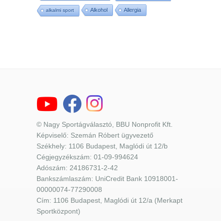
Alkohol
Allergia
alkalmi sport
© Nagy Sportágválasztó, BBU Nonprofit Kft.
Képviselő: Szemán Róbert ügyvezető
Székhely: 1106 Budapest, Maglódi út 12/b
Cégjegyzékszám: 01-09-994624
Adószám: 24186731-2-42
Bankszámlaszám: UniCredit Bank 10918001-
00000074-77290008
Cím: 1106 Budapest, Maglódi út 12/a (Merkapt
Sportközpont)