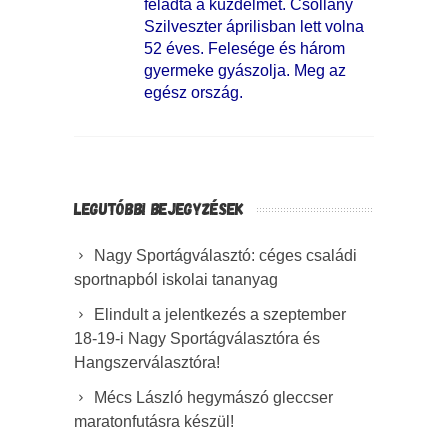
feladta a küzdelmet. Csollány
Szilveszter áprilisban lett volna
52 éves. Felesége és három
gyermeke gyászolja. Meg az
egész ország.
LEGUTÓBBI BEJEGYZÉSEK
Nagy Sportágválasztó: céges családi
sportnapból iskolai tananyag
Elindult a jelentkezés a szeptember
18-19-i Nagy Sportágválasztóra és
Hangszerválasztóra!
Mécs László hegymászó gleccser
maratonfutásra készül!