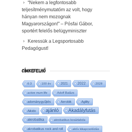
“Nekem a legfontosabb
teljesítménymutatóm az volt, hogy
hányan nem mozognak
Magyarországon!” – Pósfai Gábor,
sportért felelős belügyminiszter
Keressük a Legsportosabb
Pedagógust!
CÍMKEFELHŐ
2022
2021
6:3
100 év
2028
active mum life
Adolf Balázs
adománygyűjtés
Aerobik
Agility
ajánló
Akadályfutás
Aikido
akrobatika
akrobatikus kosárlabda
akrobatikus rock and roll
aktív kikapcsolódás