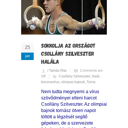
SOKKOLJA AZ ORSZÁGOT
25
CSOLLÁNY SZILVESZTER
jan
HALÁLA
/ Tamás Rita
Comments are
Off
Csollány Szilveszter
,
halál
,
koronavírus
,
olimpiai bajnok
,
Torna
Nem tudta megnyerni a vírus
szövődményei elleni harcot
Csollány Szilveszter. Az olimpiai
bajnok tornász ötven napot
töltött a légzését segítő
gépeken, de a szervezete