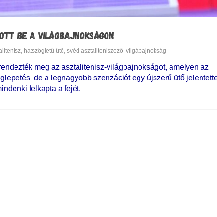
OTT BE A VILÁGBAJNOKSÁGON
alitenisz
,
hatszögletű ütő
,
svéd asztaliteniszező
,
vilgábajnokság
ndezték meg az asztalitenisz-világbajnokságot, amelyen az
epetés, de a legnagyobb szenzációt egy újszerű ütő jelentette.
ndenki felkapta a fejét.