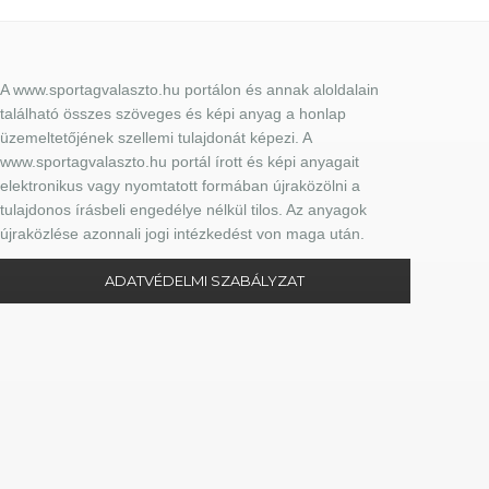
A www.sportagvalaszto.hu portálon és annak aloldalain
található összes szöveges és képi anyag a honlap
üzemeltetőjének szellemi tulajdonát képezi. A
www.sportagvalaszto.hu portál írott és képi anyagait
elektronikus vagy nyomtatott formában újraközölni a
tulajdonos írásbeli engedélye nélkül tilos. Az anyagok
újraközlése azonnali jogi intézkedést von maga után.
ADATVÉDELMI SZABÁLYZAT