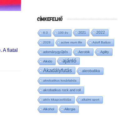
CÍMKEFELHŐ
2022
2021
6:3
100 év
2028
active mum life
Adolf Balázs
 A fiatal
adománygyűjtés
Aerobik
Agility
ajánló
Aikido
Akadályfutás
akrobatika
akrobatikus kosárlabda
akrobatikus rock and roll
aktív kikapcsolódás
alkalmi sport
Alkohol
Allergia