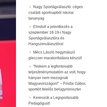
Nagy Sportágválasztó: céges
családi sportnapból iskolai
tananyag
Elindult a jelentkezés a
szeptember 18-19-i Nagy
Sportágválasztóra és
Hangszerválasztóra!
Mécs László hegymászó
gleccser maratonfutásra készül!
“Nekem a legfontosabb
teljesítménymutatóm az volt, hogy
hányan nem mozognak
Magyarországon!” – Pósfai Gábor,
sportért felelős belügyminiszter
Keressük a Legsportosabb
Pedagógust!