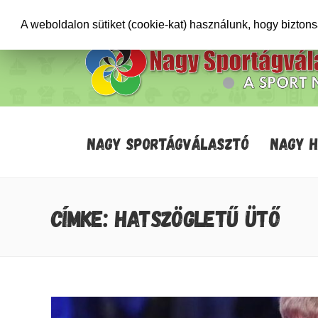
+36706471652
info@sportagvalaszto.hu
A weboldalon sütiket (cookie-kat) használunk, hogy bizton
NAGY SPORTÁGVÁLASZTÓ
NAGY 
CÍMKE: HATSZÖGLETŰ ÜTŐ