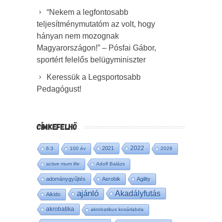
“Nekem a legfontosabb
teljesítménymutatóm az volt, hogy
hányan nem mozognak
Magyarországon!” – Pósfai Gábor,
sportért felelős belügyminiszter
Keressük a Legsportosabb
Pedagógust!
CÍMKEFELHŐ
2022
2021
6:3
100 év
2028
active mum life
Adolf Balázs
adománygyűjtés
Aerobik
Agility
ajánló
Akadályfutás
Aikido
akrobatika
akrobatikus kosárlabda