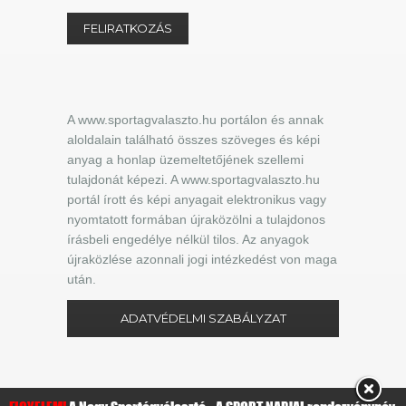
A www.sportagvalaszto.hu portálon és annak
aloldalain található összes szöveges és képi
anyag a honlap üzemeltetőjének szellemi
tulajdonát képezi. A www.sportagvalaszto.hu
portál írott és képi anyagait elektronikus vagy
nyomtatott formában újraközölni a tulajdonos
írásbeli engedélye nélkül tilos. Az anyagok
újraközlése azonnali jogi intézkedést von maga
után.
ADATVÉDELMI SZABÁLYZAT