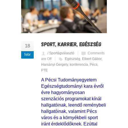
SPORT, KARRIER, EGÉSZSÉG
18
/ Sportágválasztó
Comments
febr
are Off
Egészség
,
Elbert Gábor
,
Harsányi Gergely
,
konferencia
,
Pécs
,
PTE
A Pécsi Tudományegyetem
Egészségtudományi kara évről
évre hagyományosan
szenzációs programokat kínál
hallgatóinak, leendő reménybeli
hallgatóinak, valamint Pécs
város és a környékbeli sport
iránt érdeklődőknek. Ezúttal