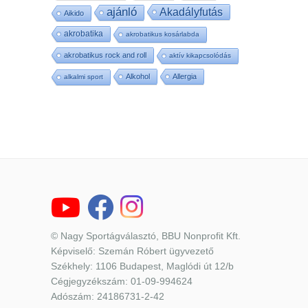
ajánló
Akadályfutás
Aikido
akrobatika
akrobatikus kosárlabda
akrobatikus rock and roll
aktív kikapcsolódás
Alkohol
Allergia
alkalmi sport
© Nagy Sportágválasztó, BBU Nonprofit Kft.
Képviselő: Szemán Róbert ügyvezető
Székhely: 1106 Budapest, Maglódi út 12/b
Cégjegyzékszám: 01-09-994624
Adószám: 24186731-2-42