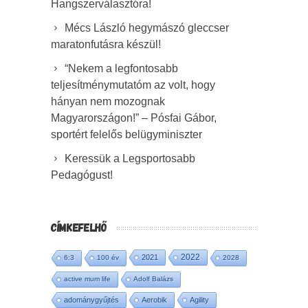
Hangszerválasztóra!
Mécs László hegymászó gleccser
maratonfutásra készül!
“Nekem a legfontosabb
teljesítménymutatóm az volt, hogy
hányan nem mozognak
Magyarországon!” – Pósfai Gábor,
sportért felelős belügyminiszter
Keressük a Legsportosabb
Pedagógust!
CÍMKEFELHŐ
2022
2021
6:3
100 év
2028
active mum life
Adolf Balázs
adománygyűjtés
Aerobik
Agility