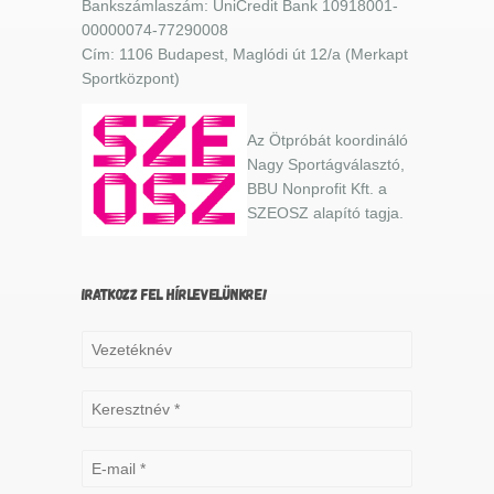
Bankszámlaszám: UniCredit Bank 10918001-
00000074-77290008
Cím: 1106 Budapest, Maglódi út 12/a (Merkapt
Sportközpont)
Az Ötpróbát koordináló
Nagy Sportágválasztó,
BBU Nonprofit Kft. a
SZEOSZ alapító tagja.
IRATKOZZ FEL HÍRLEVELÜNKRE!