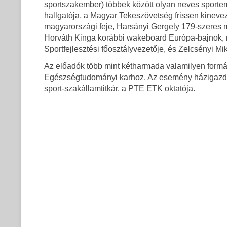
sportszakember) többek között olyan neves sporte
hallgatója, a Magyar Tekeszövetség frissen kineveze
magyarországi feje, Harsányi Gergely 179-szeres 
Horváth Kinga korábbi wakeboard Európa-bajnok, mi
Sportfejlesztési főosztályvezetője, és Zelcsényi Mi
Az előadók több mint kétharmada valamilyen form
Egészségtudományi karhoz. Az esemény házigazdája
sport-szakállamtitkár, a PTE ETK oktatója.