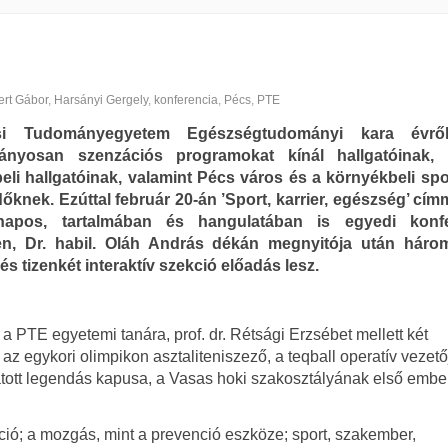
ert Gábor
,
Harsányi Gergely
,
konferencia
,
Pécs
,
PTE
i Tudományegyetem Egészségtudományi kara évrő
nyosan szenzációs programokat kínál hallgatóinak, 
li hallgatóinak, valamint Pécs város és a környékbeli spor
őknek. Ezúttal február 20-án ’Sport, karrier, egészség’ cím
apos, tartalmában és hangulatában is egyedi konfe
en, Dr. habil. Oláh András dékán megnyitója után hár
és tizenkét interaktív szekció előadás lesz.
a PTE egyetemi tanára, prof. dr. Rétsági Erzsébet mellett két
az egykori olimpikon asztaliteniszező, a teqball operatív vezető
atott legendás kapusa, a Vasas hoki szakosztályának első embe
áció; a mozgás, mint a prevenció eszköze; sport, szakember,