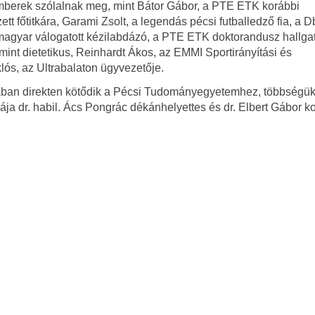
mberek szólalnak meg, mint Bátor Gábor, a PTE ETK korábbi
tt főtitkára, Garami Zsolt, a legendás pécsi futballedző fia, a 
magyar válogatott kézilabdázó, a PTE ETK doktorandusz hallgat
nt dietetikus, Reinhardt Ákos, az EMMI Sportirányítási és
klós, az Ultrabalaton ügyvezetője.
ában direkten kötődik a Pécsi Tudományegyetemhez, többségük
 dr. habil. Ács Pongrác dékánhelyettes és dr. Elbert Gábor k