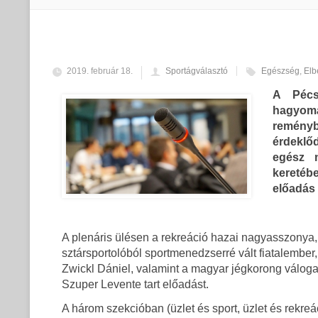
2019. február 18.
Sportágválasztó
Egészség
,
Elb
A Pécs
hagyomá
reménybe
érdeklőd
egész n
keretéb
előadás 
A plenáris ülésen a rekreáció hazai nagyasszonya, 
sztársportolóból sportmenedzserré vált fiatalember, 
Zwickl Dániel, valamint a magyar jégkorong válog
Szuper Levente tart előadást.
A három szekcióban (üzlet és sport, üzlet és rekre