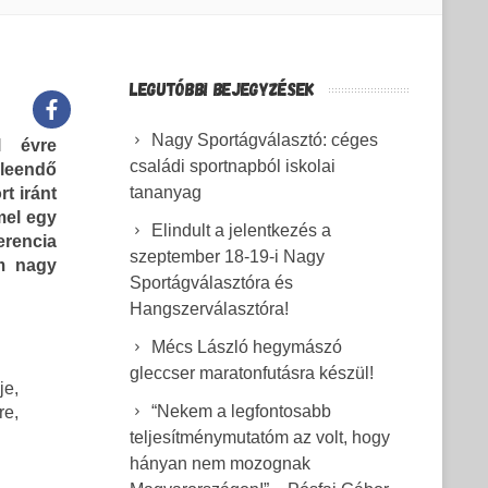
LEGUTÓBBI BEJEGYZÉSEK
Nagy Sportágválasztó: céges
l évre
családi sportnapból iskolai
leendő
tananyag
t iránt
mel egy
Elindult a jelentkezés a
rencia
szeptember 18-19-i Nagy
om nagy
Sportágválasztóra és
Hangszerválasztóra!
Mécs László hegymászó
gleccser maratonfutásra készül!
je,
“Nekem a legfontosabb
re,
teljesítménymutatóm az volt, hogy
hányan nem mozognak