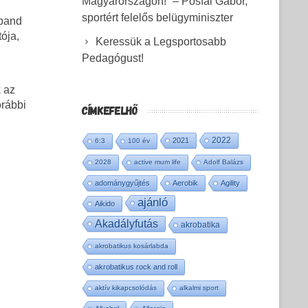
Magyarországon!” – Pósfai Gábor,
sportért felelős belügyminiszter
Dband
ója,
Keressük a Legsportosabb
Pedagógust!
 az
orábbi
CÍMKEFELHŐ
2022
2021
6:3
100 év
2028
active mum life
Adolf Balázs
adománygyűjtés
Aerobik
Agility
ajánló
Aikido
Akadályfutás
akrobatika
akrobatikus kosárlabda
akrobatikus rock and roll
aktív kikapcsolódás
alkalmi sport