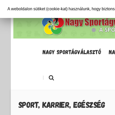
+36706471652
info@sportagvalaszto.hu
A weboldalon sütiket (cookie-kat) használunk, hogy bizton
NAGY SPORTÁGVÁLASZTÓ
NA
|
SPORT, KARRIER, EGÉSZSÉG