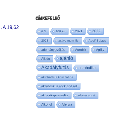
CÍMKEFELHŐ
. A 19,62
2022
2021
6:3
100 év
2028
active mum life
Adolf Balázs
adománygyűjtés
Aerobik
Agility
ajánló
Aikido
Akadályfutás
akrobatika
akrobatikus kosárlabda
akrobatikus rock and roll
aktív kikapcsolódás
alkalmi sport
Alkohol
Allergia