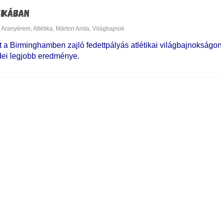
TIKÁBAN
Aranyérem
,
Atlétika
,
Márton Anita
,
Világbajnok
t a Birminghamben zajló fedettpályás atlétikai világbajnokságon
idei legjobb eredménye.