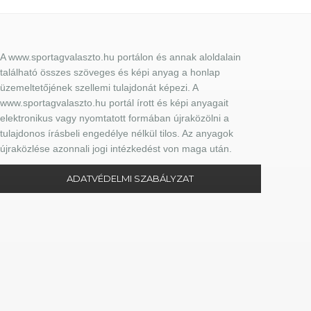
A www.sportagvalaszto.hu portálon és annak aloldalain
található összes szöveges és képi anyag a honlap
üzemeltetőjének szellemi tulajdonát képezi. A
www.sportagvalaszto.hu portál írott és képi anyagait
elektronikus vagy nyomtatott formában újraközölni a
tulajdonos írásbeli engedélye nélkül tilos. Az anyagok
újraközlése azonnali jogi intézkedést von maga után.
ADATVÉDELMI SZABÁLYZAT