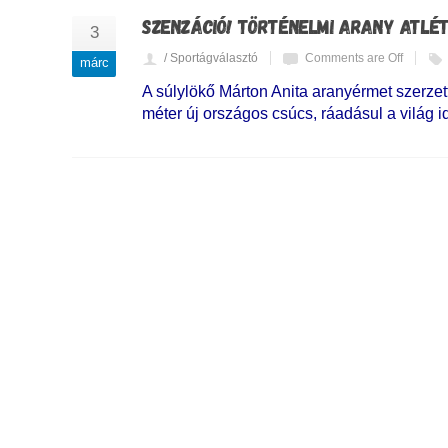
SZENZÁCIÓ! TÖRTÉNELMI ARANY ATLÉ
3
/ Sportágválasztó
Comments are Off
márc
A súlylökő Márton Anita aranyérmet szerzet
méter új országos csúcs, ráadásul a világ 