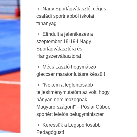
Nagy Sportágválasztó: céges
családi sportnapból iskolai
tananyag
Elindult a jelentkezés a
szeptember 18-19-i Nagy
Sportágválasztóra és
Hangszerválasztóra!
Mécs László hegymászó
gleccser maratonfutásra készül!
“Nekem a legfontosabb
teljesítménymutatóm az volt, hogy
hányan nem mozognak
Magyarországon!” – Pósfai Gábor,
sportért felelős belügyminiszter
Keressük a Legsportosabb
Pedagógust!