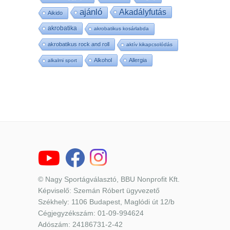
ajánló
Akadályfutás
Aikido
akrobatika
akrobatikus kosárlabda
akrobatikus rock and roll
aktív kikapcsolódás
Alkohol
Allergia
alkalmi sport
© Nagy Sportágválasztó, BBU Nonprofit Kft.
Képviselő: Szemán Róbert ügyvezető
Székhely: 1106 Budapest, Maglódi út 12/b
Cégjegyzékszám: 01-09-994624
Adószám: 24186731-2-42