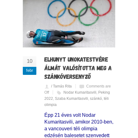
ELHUNYT UNOKATESTVÉRE
10
ÁLMÁT VALÓSÍTOTTA MEG A
febr
SZÁNKÓVERSENYZŐ
/ Tamás Rita
Comments are
Off
Nodar Kumaritasvili
,
Peking
2022
,
Szaba Kumaritasvili
,
szánkó
,
téli
olimpia
Épp 21 éves volt Nodar
Kumaritasvili, amikor 2010-ben,
a vancouveri téli olimpia
edzésén balesetet szenvedett