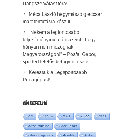
Hangszerválasztóra!
Mécs László hegymászó gleccser
maratonfutásra készül!
“Nekem a legfontosabb
teljesítménymutatóm az volt, hogy
hányan nem mozognak
Magyarországon!” – Pósfai Gábor,
sportért felelős belügyminiszter
Keressük a Legsportosabb
Pedagógust!
CÍMKEFELHŐ
2022
2021
6:3
100 év
2028
active mum life
Adolf Balázs
adománygyűjtés
Aerobik
Agility