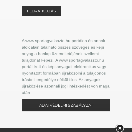
A www.sportagvalaszto.hu portálon és annak
aloldalain található összes szöveges és képi
anyag a honlap üzemeltetőjének szellemi
tulajdonát képezi. A www.sportagvalaszto.hu
portál írott és képi anyagait elektronikus vagy
nyomtatott formában újraközölni a tulajdonos
írásbeli engedélye nélkül tilos. Az anyagok
újraközlése azonnali jogi intézkedést von maga
után.
ADATVÉDELMI SZABÁLYZAT