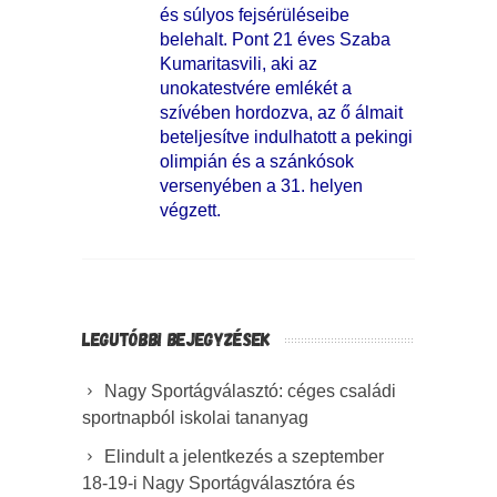
és súlyos fejsérüléseibe
belehalt. Pont 21 éves Szaba
Kumaritasvili, aki az
unokatestvére emlékét a
szívében hordozva, az ő álmait
beteljesítve indulhatott a pekingi
olimpián és a szánkósok
versenyében a 31. helyen
végzett.
LEGUTÓBBI BEJEGYZÉSEK
Nagy Sportágválasztó: céges családi
sportnapból iskolai tananyag
Elindult a jelentkezés a szeptember
18-19-i Nagy Sportágválasztóra és