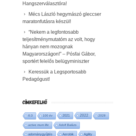
Hangszerválasztóra!
Mécs László hegymászó gleccser
maratonfutásra készül!
“Nekem a legfontosabb
teljesítménymutatóm az volt, hogy
hányan nem mozognak
Magyarországon!” – Pósfai Gábor,
sportért felelős belügyminiszter
Keressük a Legsportosabb
Pedagógust!
CÍMKEFELHŐ
2022
2021
6:3
100 év
2028
active mum life
Adolf Balázs
adománygyűjtés
Aerobik
Agility