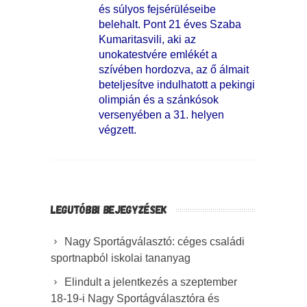
és súlyos fejsérüléseibe
belehalt. Pont 21 éves Szaba
Kumaritasvili, aki az
unokatestvére emlékét a
szívében hordozva, az ő álmait
beteljesítve indulhatott a pekingi
olimpián és a szánkósok
versenyében a 31. helyen
végzett.
LEGUTÓBBI BEJEGYZÉSEK
Nagy Sportágválasztó: céges családi
sportnapból iskolai tananyag
Elindult a jelentkezés a szeptember
18-19-i Nagy Sportágválasztóra és