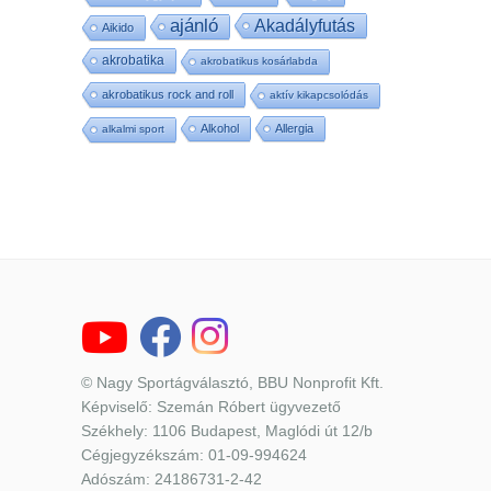
ajánló
Akadályfutás
Aikido
akrobatika
akrobatikus kosárlabda
akrobatikus rock and roll
aktív kikapcsolódás
Alkohol
Allergia
alkalmi sport
© Nagy Sportágválasztó, BBU Nonprofit Kft.
Képviselő: Szemán Róbert ügyvezető
Székhely: 1106 Budapest, Maglódi út 12/b
Cégjegyzékszám: 01-09-994624
Adószám: 24186731-2-42