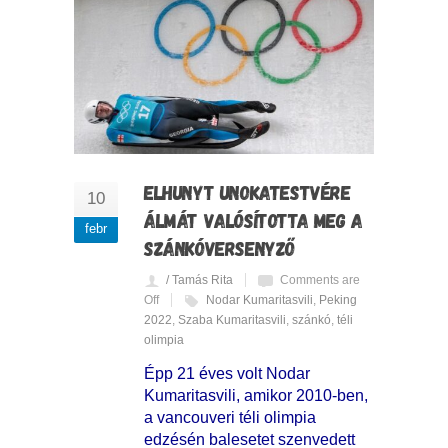
ELHUNYT UNOKATESTVÉRE
10
ÁLMÁT VALÓSÍTOTTA MEG A
febr
SZÁNKÓVERSENYZŐ
/ Tamás Rita
Comments are
Off
Nodar Kumaritasvili
,
Peking
2022
,
Szaba Kumaritasvili
,
szánkó
,
téli
olimpia
Épp 21 éves volt Nodar
Kumaritasvili, amikor 2010-ben,
a vancouveri téli olimpia
edzésén balesetet szenvedett