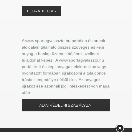
A www.sportagvalaszto.hu portálon és annak
aloldalain található összes szöveges és képi
anyag a honlap üzemeltetőjének szellemi
tulajdonát képezi. A www.sportagvalaszto.hu
portál írott és képi anyagait elektronikus vagy
nyomtatott formában újraközölni a tulajdonos
írásbeli engedélye nélkül tilos. Az anyagok
újraközlése azonnali jogi intézkedést von maga
után.
ADATVÉDELMI SZABÁLYZAT