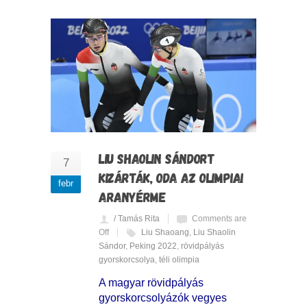
LIU SHAOLIN SÁNDORT
7
KIZÁRTÁK, ODA AZ OLIMPIAI
febr
ARANYÉRME
/ Tamás Rita
Comments are
Off
Liu Shaoang
,
Liu Shaolin
Sándor
,
Peking 2022
,
rövidpályás
gyorskorcsolya
,
téli olimpia
A magyar rövidpályás
gyorskorcsolyázók vegyes