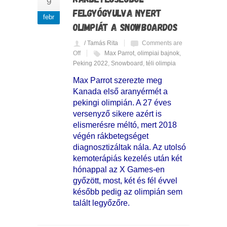
9
FELGYÓGYULVA NYERT
febr
OLIMPIÁT A SNOWBOARDOS
/ Tamás Rita
Comments are
Off
Max Parrot
,
olimpiai bajnok
,
Peking 2022
,
Snowboard
,
téli olimpia
Max Parrot szerezte meg
Kanada első aranyérmét a
pekingi olimpián. A 27 éves
versenyző sikere azért is
elismerésre méltó, mert 2018
végén rákbetegséget
diagnosztizáltak nála. Az utolsó
kemoterápiás kezelés után két
hónappal az X Games-en
győzött, most, két és fél évvel
később pedig az olimpián sem
talált legyőzőre.