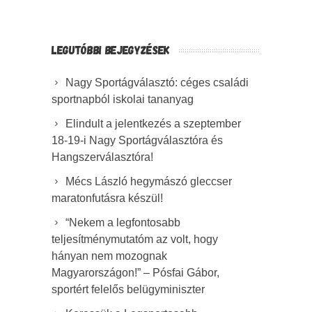
LEGUTÓBBI BEJEGYZÉSEK
Nagy Sportágválasztó: céges családi
sportnapból iskolai tananyag
Elindult a jelentkezés a szeptember
18-19-i Nagy Sportágválasztóra és
Hangszerválasztóra!
Mécs László hegymászó gleccser
maratonfutásra készül!
“Nekem a legfontosabb
teljesítménymutatóm az volt, hogy
hányan nem mozognak
Magyarországon!” – Pósfai Gábor,
sportért felelős belügyminiszter