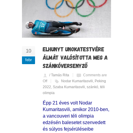
ELHUNYT UNOKATESTVÉRE
10
ÁLMÁT VALÓSÍTOTTA MEG A
febr
SZÁNKÓVERSENYZŐ
/ Tamás Rita
Comments are
Off
Nodar Kumaritasvili
,
Peking
2022
,
Szaba Kumaritasvili
,
szánkó
,
téli
olimpia
Épp 21 éves volt Nodar
Kumaritasvili, amikor 2010-ben,
a vancouveri téli olimpia
edzésén balesetet szenvedett
és súlyos fejsérüléseibe