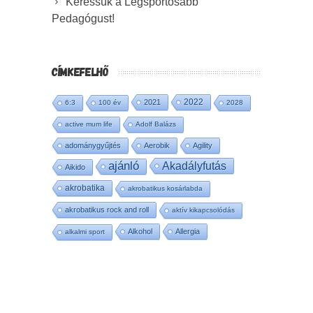
Keressük a Legsportosabb
Pedagógust!
CÍMKEFELHŐ
2022
2021
6:3
100 év
2028
active mum life
Adolf Balázs
adománygyűjtés
Aerobik
Agility
ajánló
Akadályfutás
Aikido
akrobatika
akrobatikus kosárlabda
akrobatikus rock and roll
aktív kikapcsolódás
Alkohol
Allergia
alkalmi sport