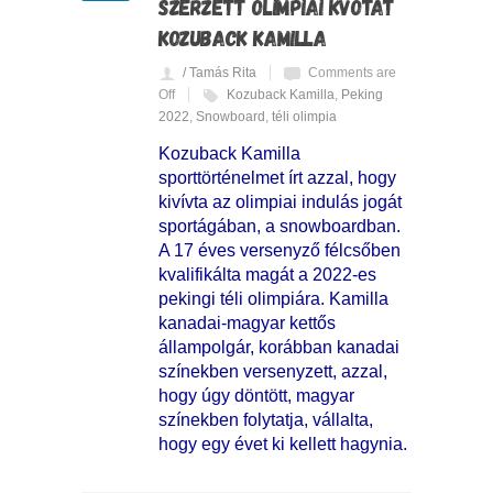
SZERZETT OLIMPIAI KVÓTÁT
KOZUBACK KAMILLA
/ Tamás Rita
Comments are
Off
Kozuback Kamilla
,
Peking
2022
,
Snowboard
,
téli olimpia
Kozuback Kamilla
sporttörténelmet írt azzal, hogy
kivívta az olimpiai indulás jogát
sportágában, a snowboardban.
A 17 éves versenyző félcsőben
kvalifikálta magát a 2022-es
pekingi téli olimpiára. Kamilla
kanadai-magyar kettős
állampolgár, korábban kanadai
színekben versenyzett, azzal,
hogy úgy döntött, magyar
színekben folytatja, vállalta,
hogy egy évet ki kellett hagynia.