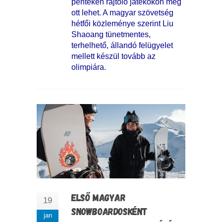
pénteken rajtoló játékokon még
ott lehet. A magyar szövetség
hétfői közleménye szerint Liu
Shaoang tünetmentes,
terhelhető, állandó felügyelet
mellett készül tovább az
olimpiára.
ELSŐ MAGYAR
19
SNOWBOARDOSKÉNT
jan