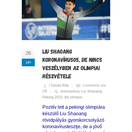
LIU SHAOANG
26
KORONAVÍRUSOS, DE NINCS
jan
VESZÉLYBEN AZ OLIMPIAI
RÉSZVÉTELE
/ Tamás Rita
Comments are
Off
koronavírus
,
Liu Shaoang
,
Peking 2022
,
téli olimpia
Pozitív lett a pekingi olimpiára
készülő Liu Shaoang
rövidpályás gyorskorcsolyázó
koronavírustesztje, de a jövő