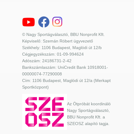
© Nagy Sportágválasztó, BBU Nonprofit Kft.
Képviselő: Szemán Róbert ügyvezető
Székhely: 1106 Budapest, Maglódi út 12/b
Cégjegyzékszám: 01-09-994624
Adószám: 24186731-2-42
Bankszámlaszám: UniCredit Bank 10918001-
00000074-77290008
Cím: 1106 Budapest, Maglódi út 12/a (Merkapt
Sportközpont)
Az Ötpróbát koordináló
Nagy Sportágválasztó,
BBU Nonprofit Kft. a
SZEOSZ alapító tagja.