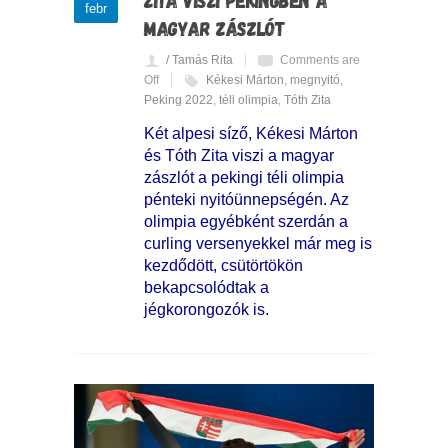
febr
MAGYAR ZÁSZLÓT
/ Tamás Rita
Comments are
Off
Kékesi Márton
,
megnyitó
,
Peking 2022
,
téli olimpia
,
Tóth Zita
Két alpesi síző, Kékesi Márton
és Tóth Zita viszi a magyar
zászlót a pekingi téli olimpia
pénteki nyitóünnepségén. Az
olimpia egyébként szerdán a
curling versenyekkel már meg is
kezdődött, csütörtökön
bekapcsolódtak a
jégkorongozók is.