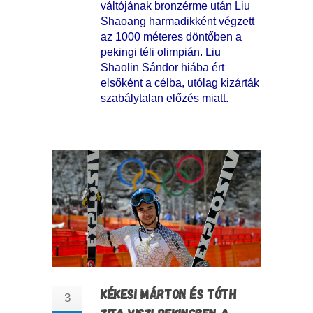
váltójának bronzérme után Liu
Shaoang harmadikként végzett
az 1000 méteres döntőben a
pekingi téli olimpián. Liu
Shaolin Sándor hiába ért
elsőként a célba, utólag kizárták
szabálytalan előzés miatt.
KÉKESI MÁRTON ÉS TÓTH
3
ZITA VISZI PEKINGBEN A