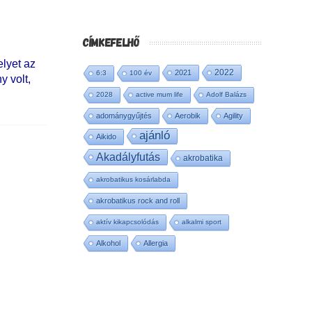
CÍMKEFELHŐ
lyet az
2022
2021
6:3
100 év
 volt,
2028
active mum life
Adolf Balázs
adománygyűjtés
Aerobik
Agility
ajánló
Aikido
Akadályfutás
akrobatika
akrobatikus kosárlabda
akrobatikus rock and roll
aktív kikapcsolódás
alkalmi sport
Alkohol
Allergia