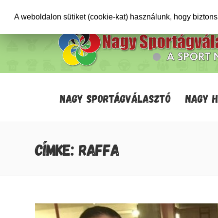
+36706471652
info@sportagvalaszto.hu
A weboldalon sütiket (cookie-kat) használunk, hogy bizton
NAGY SPORTÁGVÁLASZTÓ
NAGY 
CÍMKE: RAFFA