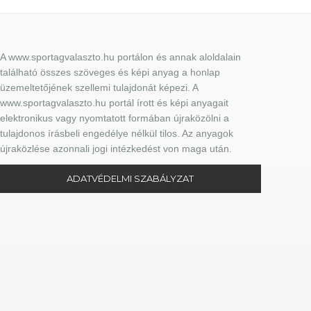
A www.sportagvalaszto.hu portálon és annak aloldalain
található összes szöveges és képi anyag a honlap
üzemeltetőjének szellemi tulajdonát képezi. A
www.sportagvalaszto.hu portál írott és képi anyagait
elektronikus vagy nyomtatott formában újraközölni a
tulajdonos írásbeli engedélye nélkül tilos. Az anyagok
újraközlése azonnali jogi intézkedést von maga után.
ADATVÉDELMI SZABÁLYZAT