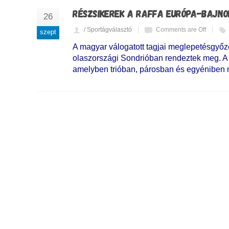
RÉSZSIKEREK A RAFFA EURÓPA-BAJN
26
/ Sportágválasztó
Comments are Off
szept
A magyar válogatott tagjai meglepetésgyőz
olaszországi Sondrióban rendeztek meg. A
amelyben trióban, párosban és egyéniben m