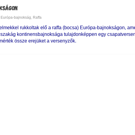
OKSÁGON
Európa-bajnokság
,
Raffa
elmekkel rukkoltak elő a raffa (bocsa) Európa-bajnokságon, ame
 szakág kontinensbajnoksága tulajdonképpen egy csapatverseny
érték össze erejüket a versenyzők.