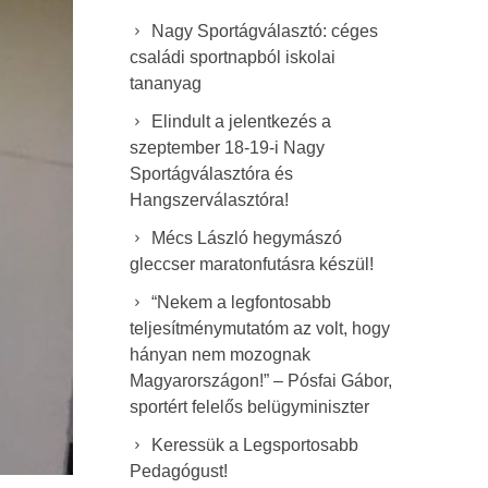
Nagy Sportágválasztó: céges
családi sportnapból iskolai
tananyag
Elindult a jelentkezés a
szeptember 18-19-i Nagy
Sportágválasztóra és
Hangszerválasztóra!
Mécs László hegymászó
gleccser maratonfutásra készül!
“Nekem a legfontosabb
teljesítménymutatóm az volt, hogy
hányan nem mozognak
Magyarországon!” – Pósfai Gábor,
sportért felelős belügyminiszter
Keressük a Legsportosabb
Pedagógust!