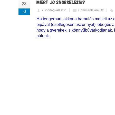
MIÉRT JÓ SNORKELEZNI?
23
/ Sportágválasztó
Comments are Off
júl
Ha tengerpart, akkor a barnulás mellett az
pipával (esetlegesen uszonnyal) lebegés a 
hogy a gyerekek is könnyűbúvárkodjanak. El
nálunk.