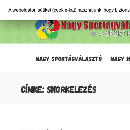
+36706471652
info@sportagvalaszto.hu
A weboldalon sütiket (cookie-kat) használunk, hogy bizton
NAGY SPORTÁGVÁLASZTÓ
NAGY 
CÍMKE: SNORKELEZÉS