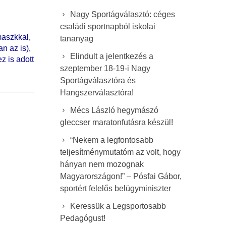
Nagy Sportágválasztó: céges
családi sportnapból iskolai
maszkkal,
tananyag
n az is),
Elindult a jelentkezés a
z is adott
szeptember 18-19-i Nagy
Sportágválasztóra és
Hangszerválasztóra!
Mécs László hegymászó
gleccser maratonfutásra készül!
“Nekem a legfontosabb
teljesítménymutatóm az volt, hogy
hányan nem mozognak
Magyarországon!” – Pósfai Gábor,
sportért felelős belügyminiszter
Keressük a Legsportosabb
Pedagógust!