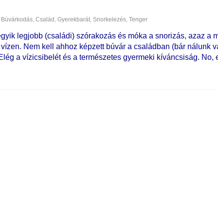
Búvárkodás
,
Család
,
Gyerekbarát
,
Snorkelezés
,
Tenger
 egyik legjobb (családi) szórakozás és móka a snorizás, azaz a 
vízen. Nem kell ahhoz képzett búvár a családban (bár nálunk va
ég a vízicsibelét és a természetes gyermeki kíváncsiság. No, e