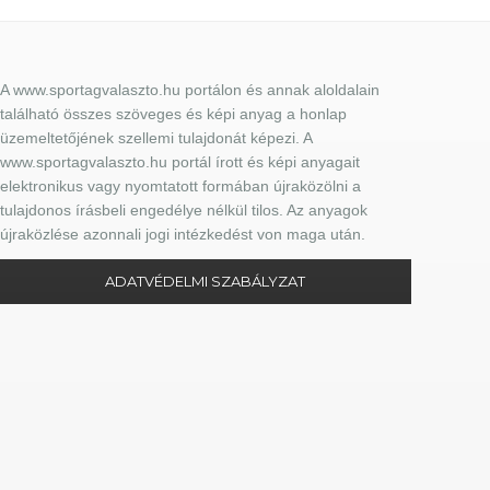
A www.sportagvalaszto.hu portálon és annak aloldalain
található összes szöveges és képi anyag a honlap
üzemeltetőjének szellemi tulajdonát képezi. A
www.sportagvalaszto.hu portál írott és képi anyagait
elektronikus vagy nyomtatott formában újraközölni a
tulajdonos írásbeli engedélye nélkül tilos. Az anyagok
újraközlése azonnali jogi intézkedést von maga után.
ADATVÉDELMI SZABÁLYZAT