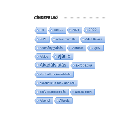
CÍMKEFELHŐ
2022
2021
6:3
100 év
2028
active mum life
Adolf Balázs
adománygyűjtés
Aerobik
Agility
ajánló
Aikido
Akadályfutás
akrobatika
akrobatikus kosárlabda
akrobatikus rock and roll
aktív kikapcsolódás
alkalmi sport
Alkohol
Allergia