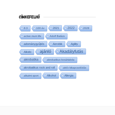
CÍMKEFELHŐ
2022
2021
6:3
100 év
2028
active mum life
Adolf Balázs
adománygyűjtés
Aerobik
Agility
ajánló
Akadályfutás
Aikido
akrobatika
akrobatikus kosárlabda
akrobatikus rock and roll
aktív kikapcsolódás
Alkohol
Allergia
alkalmi sport