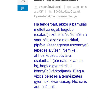
23
/ Sportágválasztó
Comments
júl
are Off
Búvárkodás
,
Család
,
Gyerekbarát
,
Snorkelezés
,
Tenger
Ha tengerpart, akkor a barnulás
mellett az egyik legjobb
(családi) szórakozás és móka a
snorizás, azaz a maszkkal,
pipával (esetlegesen uszonnyal)
lebegés a vízen. Nem kell
ahhoz képzett búvár a
családban (bár nálunk van az
is), hogy a gyerekek is
könnyűbúvárkodjanak. Elég a
vízicsibelét és a természetes
gyermeki kíváncsiság. No, ez is
adott nálunk.