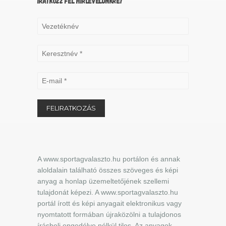
IRATKOZZ FEL HÍRLEVELÜNKRE!
A www.sportagvalaszto.hu portálon és annak
aloldalain található összes szöveges és képi
anyag a honlap üzemeltetőjének szellemi
tulajdonát képezi. A www.sportagvalaszto.hu
portál írott és képi anyagait elektronikus vagy
nyomtatott formában újraközölni a tulajdonos
írásbeli engedélye nélkül tilos. Az anyagok