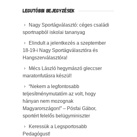
LEGUTÓBBI BEJEGYZÉSEK
Nagy Sportágválasztó: céges családi
sportnapból iskolai tananyag
Elindult a jelentkezés a szeptember
18-19-i Nagy Sportágválasztóra és
Hangszerválasztóra!
Mécs László hegymászó gleccser
maratonfutásra készül!
“Nekem a legfontosabb
teljesítménymutatóm az volt, hogy
hányan nem mozognak
Magyarországon!” – Pósfai Gábor,
sportért felelős belügyminiszter
Keressük a Legsportosabb
Pedagógust!