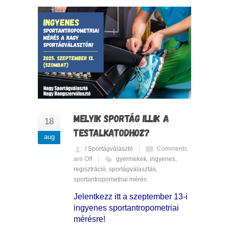
MELYIK SPORTÁG ILLIK A
18
TESTALKATODHOZ?
aug
/ Sportágválasztó
Comments
are Off
gyermekek
,
ingyenes
,
regisztráció
,
sportágválasztás
,
sportantropometriai mérés
Jelentkezz itt a szeptember 13-i
ingyenes sportantropometriai
mérésre!