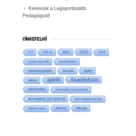
Keressük a Legsportosabb
Pedagógust!
CÍMKEFELHŐ
2022
2021
6:3
100 év
2028
active mum life
Adolf Balázs
adománygyűjtés
Aerobik
Agility
ajánló
Akadályfutás
Aikido
akrobatika
akrobatikus kosárlabda
akrobatikus rock and roll
aktív kikapcsolódás
Alkohol
Allergia
alkalmi sport