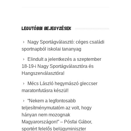
LEGUTÓBBI BEJEGYZÉSEK
Nagy Sportágválasztó: céges családi
sportnapból iskolai tananyag
Elindult a jelentkezés a szeptember
18-19-i Nagy Sportágválasztóra és
Hangszerválasztóra!
Mécs László hegymászó gleccser
maratonfutásra készül!
“Nekem a legfontosabb
teljesítménymutatóm az volt, hogy
hányan nem mozognak
Magyarországon!” – Pósfai Gábor,
sportért felelős belügyminiszter