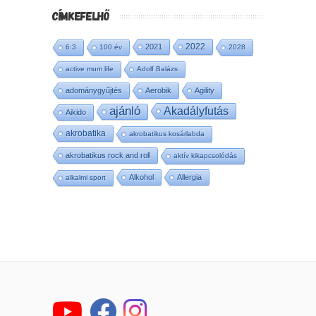
CÍMKEFELHŐ
2022
2021
6:3
100 év
2028
active mum life
Adolf Balázs
adománygyűjtés
Aerobik
Agility
ajánló
Akadályfutás
Aikido
akrobatika
akrobatikus kosárlabda
akrobatikus rock and roll
aktív kikapcsolódás
Alkohol
Allergia
alkalmi sport