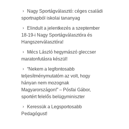
Nagy Sportágválasztó: céges családi
sportnapból iskolai tananyag
Elindult a jelentkezés a szeptember
18-19-i Nagy Sportágválasztóra és
Hangszerválasztóra!
Mécs László hegymászó gleccser
maratonfutásra készül!
“Nekem a legfontosabb
teljesítménymutatóm az volt, hogy
hányan nem mozognak
Magyarországon!” – Pósfai Gábor,
sportért felelős belügyminiszter
Keressük a Legsportosabb
Pedagógust!