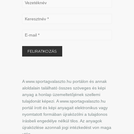
A www.sportagvalaszto.hu portálon és annak
aloldalain található összes szöveges és képi
anyag a honlap üzemeltetőjének szellemi
tulajdonát képezi. A www.sportagvalaszto.hu
portál írott és képi anyagait elektronikus vagy
nyomtatott formában újraközölni a tulajdonos
írásbeli engedélye nélkül tilos. Az anyagok
újraközlése azonnali jogi intézkedést von maga
után.