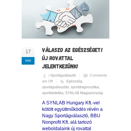
VÁLASZD AZ EGÉSZSÉGET!
17
ÚJ ROVATTAL
nov
JELENTKEZÜNK!
/ Sportágválasztó
Comments
are Off
Egészség
,
sportágválasztás
,
sportdiagnosztika
,
sportdietetika
,
SYNLAB Magyarország
A SYNLAB Hungary Kft.-vel
kötött együttműködés révén a
Nagy Sportágválasztó, BBU
Nonprofit Kft. alá tartozó
weboldalaink új rovattal