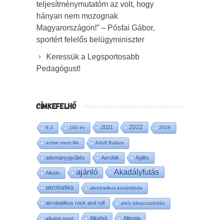
teljesítménymutatóm az volt, hogy
hányan nem mozognak
Magyarországon!” – Pósfai Gábor,
sportért felelős belügyminiszter
Keressük a Legsportosabb
Pedagógust!
CÍMKEFELHŐ
2022
2021
6:3
100 év
2028
active mum life
Adolf Balázs
adománygyűjtés
Aerobik
Agility
ajánló
Akadályfutás
Aikido
akrobatika
akrobatikus kosárlabda
akrobatikus rock and roll
aktív kikapcsolódás
Alkohol
Allergia
alkalmi sport