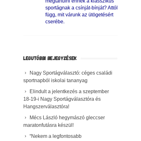
megtanulni ennek a klasszikus
sportágnak a csínját-bínját? Attól
függ, mit várunk az ütögetésért
cserébe.
LEGUTÓBBI BEJEGYZÉSEK
Nagy Sportágválasztó: céges családi
sportnapból iskolai tananyag
Elindult a jelentkezés a szeptember
18-19-i Nagy Sportágválasztóra és
Hangszerválasztóra!
Mécs László hegymászó gleccser
maratonfutásra készül!
“Nekem a legfontosabb