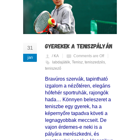
GYEREKEK A TENISZPÁLYÁN
31
/ KA
Comments are Off
jan
labdajáték
,
Tenisz
,
teniszedzés
,
teniszező
Bravúros szervák, tapintható
izgalom a nézőtéren, elegáns
hófehér sportruhák, rajongók
hada… Könnyen beleszeret a
teniszbe egy gyerek, ha a
képernyőre tapadva követi a
legnagyobbak meccseit. De
vajon érdemes-e neki is a
pályára merészkedni, és