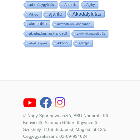
adománygyűjtés
Aerobik
Agility
ajánló
Akadályfutás
Aikido
akrobatika
akrobatikus kosárlabda
akrobatikus rock and roll
aktív kikapcsolódás
Alkohol
Allergia
alkalmi sport
© Nagy Sportágválasztó, BBU Nonprofit Kft.
Képviselő: Szemán Róbert ügyvezető
Székhely: 1106 Budapest, Maglódi út 12/b
Cégjegyzékszám: 01-09-994624