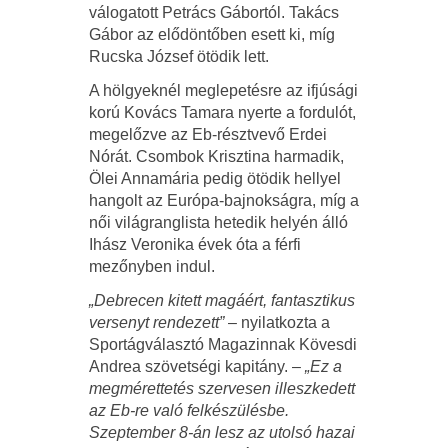
válogatott Petrács Gábortól. Takács
Gábor az elődöntőben esett ki, míg
Rucska József ötödik lett.
A hölgyeknél meglepetésre az ifjúsági
korú Kovács Tamara nyerte a fordulót,
megelőzve az Eb-résztvevő Erdei
Nórát. Csombok Krisztina harmadik,
Ölei Annamária pedig ötödik hellyel
hangolt az Európa-bajnokságra, míg a
női világranglista hetedik helyén álló
Ihász Veronika évek óta a férfi
mezőnyben indul.
„Debrecen kitett magáért, fantasztikus
versenyt rendezett”
– nyilatkozta a
Sportágválasztó Magazinnak Kövesdi
Andrea szövetségi kapitány. –
„Ez a
megmérettetés szervesen illeszkedett
az Eb-re való felkészülésbe.
Szeptember 8-án lesz az utolsó hazai