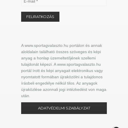
A www.sportagvalaszto.hu portálon és annak
aloldalain található összes szöveges és képi
anyag a honlap üzemeltetőjének szellemi
tulajdonát képezi. A www.sportagvalaszto.hu
portál írott és képi anyagait elektronikus vagy
nyomtatott formában újraközölni a tulajdonos
írásbeli engedélye nélkül tilos. Az anyagok
újraközlése azonnali jogi intézkedést von maga
után.
ADATVÉDELMI SZABÁLYZAT