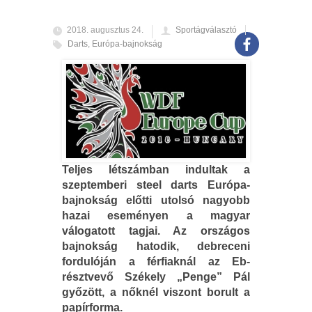
2018. augusztus 24.
Sportágválasztó
Darts
,
Európa-bajnokság
Teljes létszámban indultak a
szeptemberi steel darts Európa-
bajnokság előtti utolsó nagyobb
hazai eseményen a magyar
válogatott tagjai. Az országos
bajnokság hatodik, debreceni
fordulóján a férfiaknál az Eb-
résztvevő Székely „Penge” Pál
győzött, a nőknél viszont borult a
papírforma.