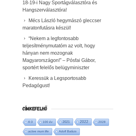
18-19-i Nagy Sportágválasztóra és
Hangszerválasztóra!
Mécs László hegymászó gleccser
maratonfutásra készül!
“Nekem a legfontosabb
teljesítménymutatóm az volt, hogy
hányan nem mozognak
Magyarországon!” – Pósfai Gábor,
sportért felelős belügyminiszter
Keressük a Legsportosabb
Pedagógust!
CÍMKEFELHŐ
2022
2021
6:3
100 év
2028
active mum life
Adolf Balázs