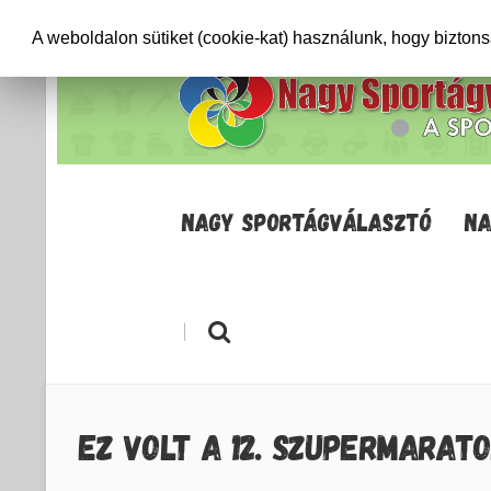
+36706471652
info@sportagvalaszto.hu
A weboldalon sütiket (cookie-kat) használunk, hogy bizton
NAGY SPORTÁGVÁLASZTÓ
NA
|
EZ VOLT A 12. SZUPERMARAT