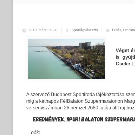
2019. március 24.
Sportágválasztó
Futás
,
Ötprób
Véget é
is gyűj
Cseke Li
A szervező Budapest Sportiroda tájékoztatása szer
míg a kétnapos FélBalaton Szupermaratonon Margul
versenyszámban 26 nemzet 2680 futója állt rajthoz.
EREDMÉNYEK, SPURI BALATON SZUPERMARA
nők: