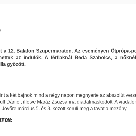
a
rt a 12. Balaton Szupermaraton. Az eseményen Ötprópa-p
thettek az indulók. A férfiaknál Beda Szabolcs, a nőkné
lla győzött.
int a két bajnok mind a négy napon megnyerte az abszolút vers
l Dániel, illetve Maráz Zsuzsanna diadalmaskodott. A viadalo
 Jövőre március 5. és 8. között kerüli meg a tavat a mezőny.
TON: