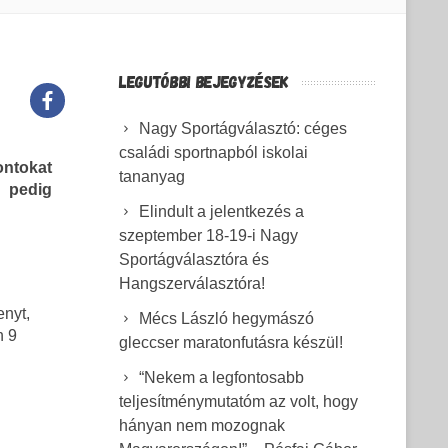
LEGUTÓBBI BEJEGYZÉSEK
Nagy Sportágválasztó: céges
családi sportnapból iskolai
ontokat
tananyag
l pedig
Elindult a jelentkezés a
szeptember 18-19-i Nagy
Sportágválasztóra és
Hangszerválasztóra!
enyt,
Mécs László hegymászó
n 9
gleccser maratonfutásra készül!
“Nekem a legfontosabb
teljesítménymutatóm az volt, hogy
hányan nem mozognak