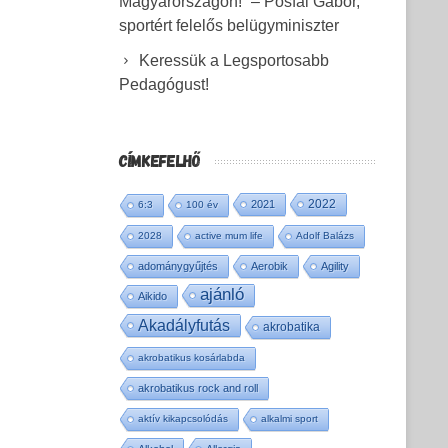
Magyarországon!” – Pósfai Gábor,
sportért felelős belügyminiszter
Keressük a Legsportosabb
Pedagógust!
CÍMKEFELHŐ
2022
2021
6:3
100 év
2028
active mum life
Adolf Balázs
adománygyűjtés
Aerobik
Agility
ajánló
Aikido
Akadályfutás
akrobatika
akrobatikus kosárlabda
akrobatikus rock and roll
aktív kikapcsolódás
alkalmi sport