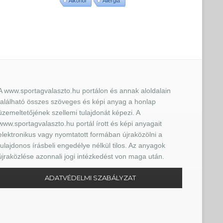
Alkohol
Allergia
A www.sportagvalaszto.hu portálon és annak aloldalain
található összes szöveges és képi anyag a honlap
üzemeltetőjének szellemi tulajdonát képezi. A
www.sportagvalaszto.hu portál írott és képi anyagait
elektronikus vagy nyomtatott formában újraközölni a
tulajdonos írásbeli engedélye nélkül tilos. Az anyagok
újraközlése azonnali jogi intézkedést von maga után.
ADATVÉDELMI SZABÁLYZAT