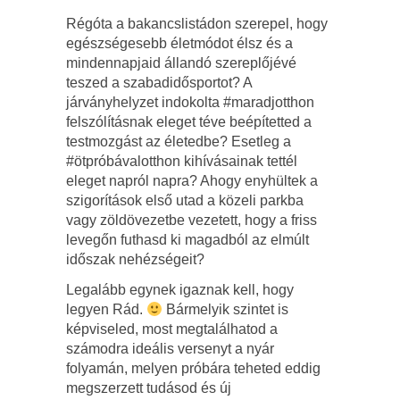
Régóta a bakancslistádon szerepel, hogy
egészségesebb életmódot élsz és a
mindennapjaid állandó szereplőjévé
teszed a szabadidősportot? A
járványhelyzet indokolta #maradjotthon
felszólításnak eleget téve beépítetted a
testmozgást az életedbe? Esetleg a
#ötpróbávalotthon kihívásainak tettél
eleget napról napra? Ahogy enyhültek a
szigorítások első utad a közeli parkba
vagy zöldövezetbe vezetett, hogy a friss
levegőn futhasd ki magadból az elmúlt
időszak nehézségeit?
Legalább egynek igaznak kell, hogy
legyen Rád.
Bármelyik szintet is
képviseled, most megtalálhatod a
számodra ideális versenyt a nyár
folyamán, melyen próbára teheted eddig
megszerzett tudásod és új