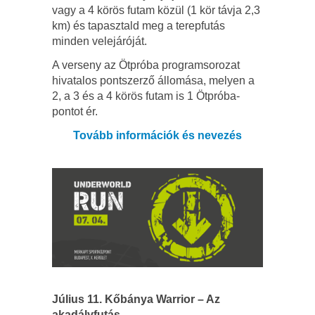
vagy a 4 körös futam közül (1 kör távja 2,3
km) és tapasztald meg a terepfutás
minden velejáróját.
A verseny az Ötpróba programsorozat
hivatalos pontszerző állomása, melyen a
2, a 3 és a 4 körös futam is 1 Ötpróba-
pontot ér.
Tovább információk és nevezés
Július 11. Kőbánya Warrior – Az
akadályfutás