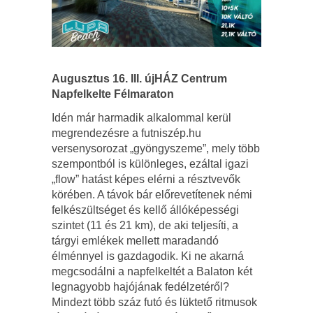
Augusztus 16. III. újHÁZ Centrum
Napfelkelte Félmaraton
Idén már harmadik alkalommal kerül
megrendezésre a futniszép.hu
versenysorozat „gyöngyszeme”, mely több
szempontból is különleges, ezáltal igazi
„flow” hatást képes elérni a résztvevők
körében. A távok bár előrevetítenek némi
felkészültséget és kellő állóképességi
szintet (11 és 21 km), de aki teljesíti, a
tárgyi emlékek mellett maradandó
élménnyel is gazdagodik. Ki ne akarná
megcsodálni a napfelkeltét a Balaton két
legnagyobb hajójának fedélzetéről?
Mindezt több száz futó és lüktető ritmusok