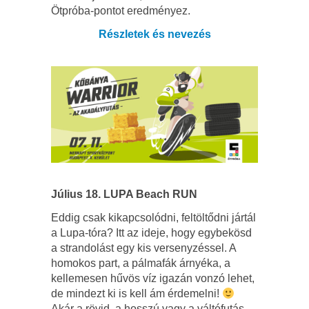
Ötpróba-pontot eredményez.
Részletek és nevezés
Július 18. LUPA Beach RUN
Eddig csak kikapcsolódni, feltöltődni jártál
a Lupa-tóra? Itt az ideje, hogy egybekösd
a strandolást egy kis versenyzéssel. A
homokos part, a pálmafák árnyéka, a
kellemesen hűvös víz igazán vonzó lehet,
de mindezt ki is kell ám érdemelni!
Akár a rövid, a hosszú vagy a váltófutás