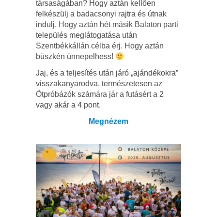
társaságában? Hogy aztán kellően
felkészülj a badacsonyi rajtra és útnak
indulj. Hogy aztán hét másik Balaton parti
település meglátogatása után
Szentbékkállán célba érj. Hogy aztán
büszkén ünnepelhess!
Jaj, és a teljesítés után járó „ajándékokra”
visszakanyarodva, természetesen az
Ötpróbázók számára jár a futásért a 2
vagy akár a 4 pont.
Megnézem