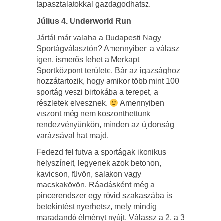
tapasztalatokkal gazdagodhatsz.
Július 4. Underworld Run
Jártál már valaha a Budapesti Nagy
Sportágválasztón? Amennyiben a válasz
igen, ismerős lehet a Merkapt
Sportközpont területe. Bár az igazsághoz
hozzátartozik, hogy amikor több mint 100
sportág veszi birtokába a terepet, a
részletek elvesznek.
Amennyiben
viszont még nem köszönthettünk
rendezvényünkön, minden az újdonság
varázsával hat majd.
Fedezd fel futva a sportágak ikonikus
helyszíneit, legyenek azok betonon,
kavicson, füvön, salakon vagy
macskakövön. Ráadásként még a
pincerendszer egy rövid szakaszába is
betekintést nyerhetsz, mely mindig
maradandó élményt nyújt. Válassz a 2, a 3