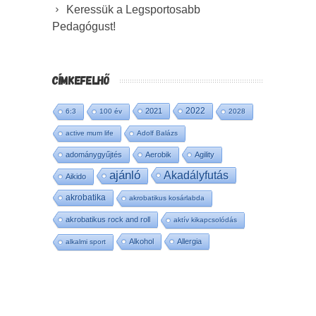
Keressük a Legsportosabb
Pedagógust!
CÍMKEFELHŐ
2022
2021
6:3
100 év
2028
active mum life
Adolf Balázs
adománygyűjtés
Aerobik
Agility
ajánló
Akadályfutás
Aikido
akrobatika
akrobatikus kosárlabda
akrobatikus rock and roll
aktív kikapcsolódás
Alkohol
Allergia
alkalmi sport