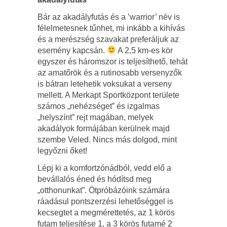
Bár az akadályfutás és a ’warrior’ név is
félelmetesnek tűnhet, mi inkább a kihívás
és a merészség szavakat preferáljuk az
esemény kapcsán.
A 2,5 km-es kör
egyszer és háromszor is teljesíthető, tehát
az amatőrök és a rutinosabb versenyzők
is bátran letehetik voksukat a verseny
mellett. A Merkapt Sportközpont területe
számos „nehézséget” és izgalmas
„helyszínt” rejt magában, melyek
akadályok formájában kerülnek majd
szembe Veled. Nincs más dolgod, mint
legyőzni őket!
Lépj ki a komfortzónádból, vedd elő a
bevállalós éned és hódítsd meg
„otthonunkat”. Ötpróbázóink számára
ráadásul pontszerzési lehetőséggel is
kecsegtet a megmérettetés, az 1 körös
futam teljesítése 1, a 3 körös futamé 2