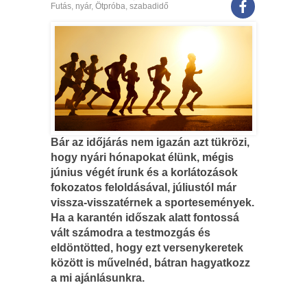
Futás
,
nyár
,
Ötpróba
,
szabadidő
Bár az időjárás nem igazán azt tükrözi,
hogy nyári hónapokat élünk, mégis
június végét írunk és a korlátozások
fokozatos feloldásával, júliustól már
vissza-visszatérnek a sportesemények.
Ha a karantén időszak alatt fontossá
vált számodra a testmozgás és
eldöntötted, hogy ezt versenykeretek
között is művelnéd, bátran hagyatkozz
a mi ajánlásunkra.