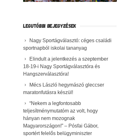
LEGUTÓBBI BEJEGYZÉSEK
Nagy Sportágválasztó: céges családi
sportnapból iskolai tananyag
Elindult a jelentkezés a szeptember
18-19-i Nagy Sportágválasztóra és
Hangszerválasztóra!
Mécs László hegymászó gleccser
maratonfutásra készül!
“Nekem a legfontosabb
teljesítménymutatóm az volt, hogy
hányan nem mozognak
Magyarországon!” – Pósfai Gábor,
sportért felelős belügyminiszter