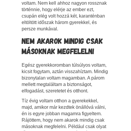
voltam. Nem kell ahhoz nagyon rossznak
történnie, hogy elérje az ember ezt,
csupán elég volt hozzá két, karanténban
eltöltött időszak három gyerekkel, és
persze munkával.
NEM AKAROK MINDIG CSAK
MÁSOKNAK MEGFELELNI
Egész gyerekkoromban túlsúlyos voltam,
kicsit fogytam, aztán visszahíztam. Mindig
bizonytalan voltam magamban. A párom
mellett megtaláltam a biztonságot,
elfogadást, szeretetet és otthont.
Tíz évig voltam otthon a gyerekekkel,
majd, amikor már kezdtek önállóvá válni,
én is egyre jobban magamra figyeltem.
Rájöttem, hogy nem akarok mindig csak
másoknak megfelelni. Például csak olyat