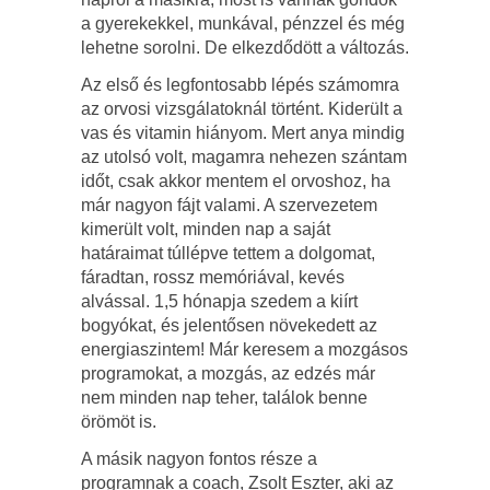
a gyerekekkel, munkával, pénzzel és még
lehetne sorolni. De elkezdődött a változás.
Az első és legfontosabb lépés számomra
az orvosi vizsgálatoknál történt. Kiderült a
vas és vitamin hiányom. Mert anya mindig
az utolsó volt, magamra nehezen szántam
időt, csak akkor mentem el orvoshoz, ha
már nagyon fájt valami. A szervezetem
kimerült volt, minden nap a saját
határaimat túllépve tettem a dolgomat,
fáradtan, rossz memóriával, kevés
alvással. 1,5 hónapja szedem a kiírt
bogyókat, és jelentősen növekedett az
energiaszintem! Már keresem a mozgásos
programokat, a mozgás, az edzés már
nem minden nap teher, találok benne
örömöt is.
A másik nagyon fontos része a
programnak a coach, Zsolt Eszter, aki az