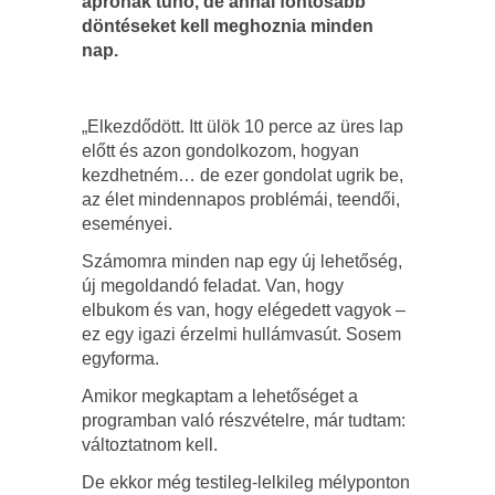
aprónak tűnő, de annál fontosabb
döntéseket kell meghoznia minden
nap.
„Elkezdődött. Itt ülök 10 perce az üres lap
előtt és azon gondolkozom, hogyan
kezdhetném… de ezer gondolat ugrik be,
az élet mindennapos problémái, teendői,
eseményei.
Számomra minden nap egy új lehetőség,
új megoldandó feladat. Van, hogy
elbukom és van, hogy elégedett vagyok –
ez egy igazi érzelmi hullámvasút. Sosem
egyforma.
Amikor megkaptam a lehetőséget a
programban való részvételre, már tudtam:
változtatnom kell.
De ekkor még testileg-lelkileg mélyponton