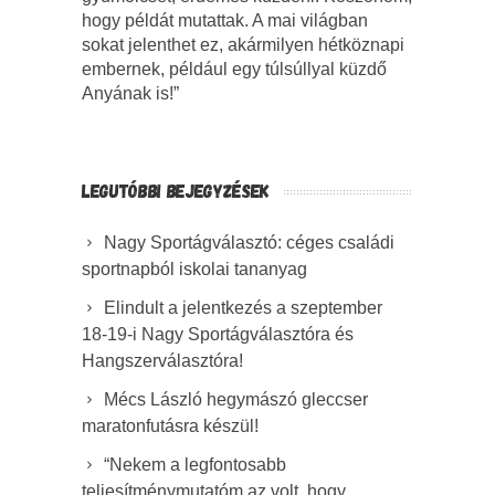
hogy példát mutattak. A mai világban
sokat jelenthet ez, akármilyen hétköznapi
embernek, például egy túlsúllyal küzdő
Anyának is!”
LEGUTÓBBI BEJEGYZÉSEK
Nagy Sportágválasztó: céges családi
sportnapból iskolai tananyag
Elindult a jelentkezés a szeptember
18-19-i Nagy Sportágválasztóra és
Hangszerválasztóra!
Mécs László hegymászó gleccser
maratonfutásra készül!
“Nekem a legfontosabb
teljesítménymutatóm az volt, hogy