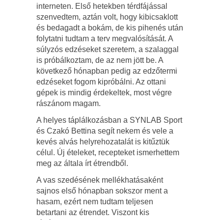
interneten. Első hetekben térdfájással
szenvedtem, aztán volt, hogy kibicsaklott
és bedagadt a bokám, de kis pihenés után
folytatni tudtam a terv megvalósítását. A
súlyzós edzéseket szeretem, a szalaggal
is próbálkoztam, de az nem jött be. A
következő hónapban pedig az edzőtermi
edzéseket fogom kipróbálni. Az ottani
gépek is mindig érdekeltek, most végre
rászánom magam.
A helyes táplálkozásban a SYNLAB Sport
és Czakó Bettina segít nekem és vele a
kevés alvás helyrehozatalát is kitűztük
célul. Új ételeket, recepteket ismerhettem
meg az általa írt étrendből.
A vas szedésének mellékhatásaként
sajnos első hónapban sokszor ment a
hasam, ezért nem tudtam teljesen
betartani az étrendet. Viszont kis