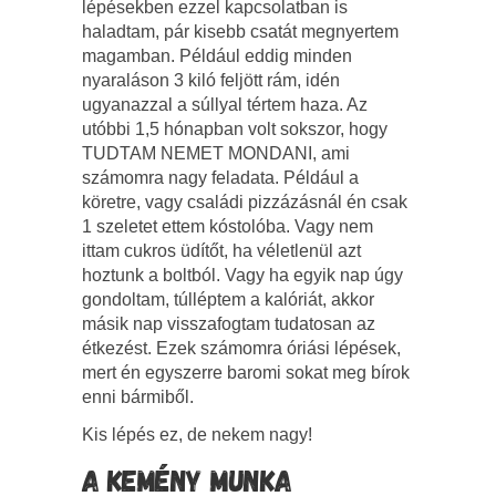
lépésekben ezzel kapcsolatban is
haladtam, pár kisebb csatát megnyertem
magamban. Például eddig minden
nyaraláson 3 kiló feljött rám, idén
ugyanazzal a súllyal tértem haza. Az
utóbbi 1,5 hónapban volt sokszor, hogy
TUDTAM NEMET MONDANI, ami
számomra nagy feladata. Például a
köretre, vagy családi pizzázásnál én csak
1 szeletet ettem kóstolóba. Vagy nem
ittam cukros üdítőt, ha véletlenül azt
hoztunk a boltból. Vagy ha egyik nap úgy
gondoltam, túlléptem a kalóriát, akkor
másik nap visszafogtam tudatosan az
étkezést. Ezek számomra óriási lépések,
mert én egyszerre baromi sokat meg bírok
enni bármiből.
Kis lépés ez, de nekem nagy!
A KEMÉNY MUNKA