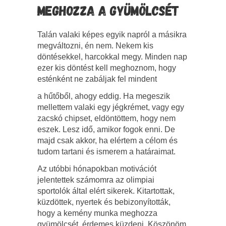
MEGHOZZA A GYÜMÖLCSÉT
Talán valaki képes egyik napról a másikra
megváltozni, én nem. Nekem kis
döntésekkel, harcokkal megy. Minden nap
ezer kis döntést kell meghoznom, hogy
esténként ne zabáljak fel mindent
a hűtőből, ahogy eddig. Ha megeszik
mellettem valaki egy jégkrémet, vagy egy
zacskó chipset, eldöntöttem, hogy nem
eszek. Lesz idő, amikor fogok enni. De
majd csak akkor, ha elértem a célom és
tudom tartani és ismerem a határaimat.
Az utóbbi hónapokban motivációt
jelentettek számomra az olimpiai
sportolók által elért sikerek. Kitartottak,
küzdöttek, nyertek és bebizonyították,
hogy a kemény munka meghozza
gyümölcsét, érdemes küzdeni. Köszönöm,