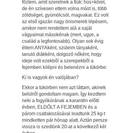
főztem, amit szeretnek a fiúk: hús+köret,
de én szívesen ettem volna mást is, több
zöldséget, gyümölcsöt, magvakat. Ez volt
az első igazán nagy önismereti lépésem,
amikor nem rendeltem alá a saját
vágyaimat másokénak (mert, ugye, a
család a legfontosabb). Olyan sok évig
éltem ANYAként, szüleim lányaként,
tanuló diákként, dolgozó nőként, hogy
ideje volt ezekből a szerepekből a
fejemben kilépni és belenézni a tükörbe:
Ki is vagyok én valójában?
Ekkor a tükörben nem azt láttam, akinek
belülről gondoltam magam. Így kezdtem
neki a fogyókúrának a karantén előtti
évben, ELDŐLT A FEJEMBEN és a
párom csatlakozásával leadtunk 25 kg-t
mindketten pár hónap alatt. Aztán persze
vissza is szedtünk 20-at a következő két