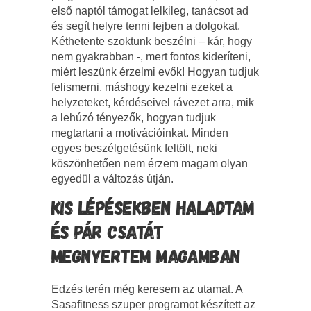
első naptól támogat lelkileg, tanácsot ad
és segít helyre tenni fejben a dolgokat.
Kéthetente szoktunk beszélni – kár, hogy
nem gyakrabban -, mert fontos kideríteni,
miért leszünk érzelmi evők! Hogyan tudjuk
felismerni, máshogy kezelni ezeket a
helyzeteket, kérdéseivel rávezet arra, mik
a lehúzó tényezők, hogyan tudjuk
megtartani a motivációinkat. Minden
egyes beszélgetésünk feltölt, neki
köszönhetően nem érzem magam olyan
egyedül a változás útján.
KIS LÉPÉSEKBEN HALADTAM
ÉS PÁR CSATÁT
MEGNYERTEM MAGAMBAN
Edzés terén még keresem az utamat. A
Sasafitness szuper programot készített az