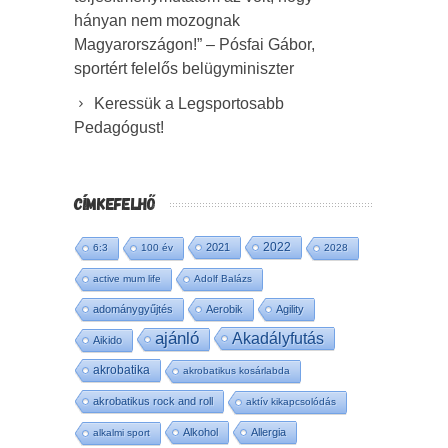
hányan nem mozognak
Magyarországon!” – Pósfai Gábor,
sportért felelős belügyminiszter
Keressük a Legsportosabb
Pedagógust!
CÍMKEFELHŐ
2022
2021
6:3
100 év
2028
active mum life
Adolf Balázs
adománygyűjtés
Aerobik
Agility
ajánló
Akadályfutás
Aikido
akrobatika
akrobatikus kosárlabda
akrobatikus rock and roll
aktív kikapcsolódás
Alkohol
Allergia
alkalmi sport