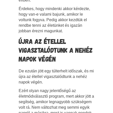
évben.
Érdekes, hogy mindenki akkor kérdezte,
hogy van-e valami bajunk, amikor le
voltunk fogyva. Pedig akkor kezdtük el
rendbe tenni az életünket és igazán
jobban érezni magunkat.
ÚJRA AZ ÉTELLEL
VIGASZTALÓDTUNK A NEHÉZ
NAPOK VÉGÉN
De ezután jött egy túlterhelt időszak, és mi
újra az étellel vigasztalódtunk a nehéz
napok végén.
Ezért olyan nagy jelentőségű az
életmódválasztó program, mert akkor jött a
segítség, amikor legnagyobb szükségem
volt rá. Nem változhat meg semmi egyik
napról a másikra, most is vannak gondok